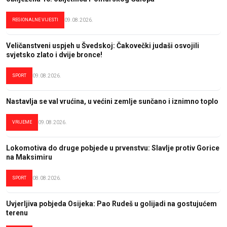
REGIONALNE VIJESTI
09.08.2026.
Veličanstveni uspjeh u Švedskoj: Čakovečki judaši osvojili
svjetsko zlato i dvije bronce!
SPORT
09.08.2026.
Nastavlja se val vrućina, u većini zemlje sunčano i iznimno toplo
VRIJEME
09.08.2026.
Lokomotiva do druge pobjede u prvenstvu: Slavlje protiv Gorice
na Maksimiru
SPORT
08.08.2026.
Uvjerljiva pobjeda Osijeka: Pao Rudeš u golijadi na gostujućem
terenu