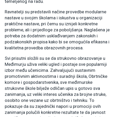
temeljenog na radu.
Ravnatelji su predstavili načine provedbe modularne
nastave u svojim školama i iskustva u organizaciji
praktične nastave, pri čemu su iznijeli konkretne
probleme, ali i prijedloge za poboljšanja. Naglašena je
potreba za dodatnim usklađivanjem zakonskih i
podzakonskih propisa kako bi se omogućila efikasna i
kvalitetna provedba obrazovnih procesa.
Svi prisutni složili su se da strukovno obrazovanje u
Međimurju uživa veliki ugled i postaje sve popularniji
izbor među učenicima. Zahvaljujući sustavnim
promotivnim aktivnostima i suradnji škola, Obrtničke
komore i gospodarstvenika, sve međimurske
strukovne škole bilježe odličan upis u gotovo sva
zanimanja, uz veliki interes učenika za brojne struke,
osobito one vezane uz obrtništvo i tehniku. To
pokazuje da su zajednički napori u promociji ovih
zanimanja polučili konkretne rezultate te da javnost