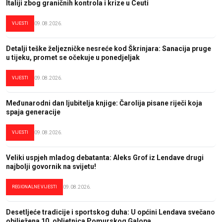
Italiji zbog graničnih kontrola i krize u Ceuti
VIJESTI
09.08.2026.
Detalji teške željezničke nesreće kod Škrinjara: Sanacija pruge
u tijeku, promet se očekuje u ponedjeljak
VIJESTI
09.08.2026.
Međunarodni dan ljubitelja knjige: Čarolija pisane riječi koja
spaja generacije
VIJESTI
09.08.2026.
Veliki uspjeh mladog debatanta: Aleks Grof iz Lendave drugi
najbolji govornik na svijetu!
REGIONALNE VIJESTI
09.08.2026.
Desetljeće tradicije i sportskog duha: U općini Lendava svečano
obilježena 10. obljetnica Pomurskog Galopa