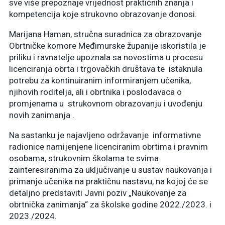
sve više prepoznaje vrijednost praktičnih znanja i
kompetencija koje strukovno obrazovanje donosi.
Marijana Haman, stručna suradnica za obrazovanje
Obrtničke komore Međimurske županije iskoristila je
priliku i ravnatelje upoznala sa novostima u procesu
licenciranja obrta i trgovačkih društava te istaknula
potrebu za kontinuiranim informiranjem učenika,
njihovih roditelja, ali i obrtnika i poslodavaca o
promjenama u strukovnom obrazovanju i uvođenju
novih zanimanja .
Na sastanku je najavljeno održavanje informativne
radionice namijenjene licenciranim obrtima i pravnim
osobama, strukovnim školama te svima
zainteresiranima za uključivanje u sustav naukovanja i
primanje učenika na praktičnu nastavu, na kojoj će se
detaljno predstaviti Javni poziv „Naukovanje za
obrtnička zanimanja“ za školske godine 2022./2023. i
2023./2024.