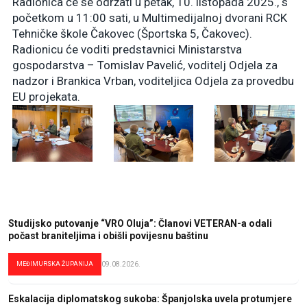
Radionica će se održati u petak, 10. listopada 2025., s
početkom u 11:00 sati, u Multimedijalnoj dvorani RCK
Tehničke škole Čakovec (Športska 5, Čakovec).
Radionicu će voditi predstavnici Ministarstva
gospodarstva – Tomislav Pavelić, voditelj Odjela za
nadzor i Brankica Vrban, voditeljica Odjela za provedbu
EU projekata.
Studijsko putovanje “VRO Oluja”: Članovi VETERAN-a odali
počast braniteljima i obišli povijesnu baštinu
MEĐIMURSKA ŽUPANIJA
09.08.2026.
Eskalacija diplomatskog sukoba: Španjolska uvela protumjere