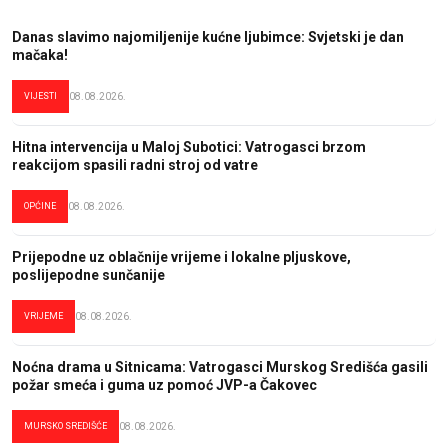
Danas slavimo najomiljenije kućne ljubimce: Svjetski je dan
mačaka!
VIJESTI
08.08.2026.
Hitna intervencija u Maloj Subotici: Vatrogasci brzom
reakcijom spasili radni stroj od vatre
OPĆINE
08.08.2026.
Prijepodne uz oblačnije vrijeme i lokalne pljuskove,
poslijepodne sunčanije
VRIJEME
08.08.2026.
Noćna drama u Sitnicama: Vatrogasci Murskog Središća gasili
požar smeća i guma uz pomoć JVP-a Čakovec
MURSKO SREDIŠĆE
08.08.2026.