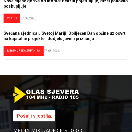
Nove cijene goriva od utorka: Benzin pojeftinjuje, dizel ponovno
poskupljuje
VIJESTI
07.08.2026.
Svečana sjednica u Svetoj Mariji: Obilježen Dan općine uz osvrt
na kapitalne projekte i dodjelu javnih priznanja
MEĐIMURSKA ŽUPANIJA
07.08.2026.
Pošalji vijest
MEDIA-MIX-RADIO 105 D.O.O.