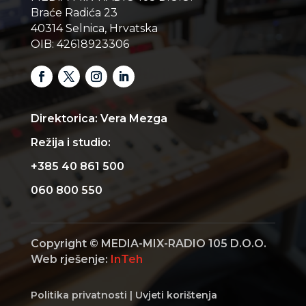
Braće Radića 23
40314 Selnica, Hrvatska
OIB: 42618923306
Direktorica: Vera Mezga
Režija i studio:
+385 40 861 500
060 800 550
Copyright © MEDIA-MIX-RADIO 105 D.O.O.
Web rješenje:
InTeh
Politika privatnosti
|
Uvjeti korištenja