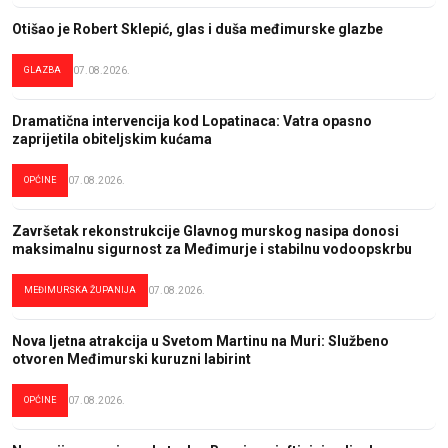
Otišao je Robert Sklepić, glas i duša međimurske glazbe
GLAZBA
07.08.2026.
Dramatična intervencija kod Lopatinaca: Vatra opasno
zaprijetila obiteljskim kućama
OPĆINE
07.08.2026.
Završetak rekonstrukcije Glavnog murskog nasipa donosi
maksimalnu sigurnost za Međimurje i stabilnu vodoopskrbu
MEĐIMURSKA ŽUPANIJA
07.08.2026.
Nova ljetna atrakcija u Svetom Martinu na Muri: Službeno
otvoren Međimurski kuruzni labirint
OPĆINE
07.08.2026.