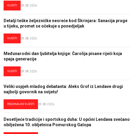
VIJESTI
09.08.2026.
Detalji teške željezničke nesreće kod Škrinjara: Sanacija pruge
u tijeku, promet se očekuje u ponedjeljak
VIJESTI
09.08.2026.
Međunarodni dan ljubitelja knjige: Čarolija pisane riječi koja
spaja generacije
VIJESTI
09.08.2026.
Veliki uspjeh mladog debatanta: Aleks Grof iz Lendave drugi
najbolji govornik na svijetu!
REGIONALNE VIJESTI
09.08.2026.
Desetljeće tradicije i sportskog duha: U općini Lendava svečano
obilježena 10. obljetnica Pomurskog Galopa