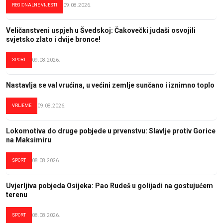
REGIONALNE VIJESTI
09.08.2026.
Veličanstveni uspjeh u Švedskoj: Čakovečki judaši osvojili
svjetsko zlato i dvije bronce!
SPORT
09.08.2026.
Nastavlja se val vrućina, u većini zemlje sunčano i iznimno toplo
VRIJEME
09.08.2026.
Lokomotiva do druge pobjede u prvenstvu: Slavlje protiv Gorice
na Maksimiru
SPORT
08.08.2026.
Uvjerljiva pobjeda Osijeka: Pao Rudeš u golijadi na gostujućem
terenu
SPORT
08.08.2026.