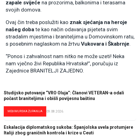
zapale svijeće
na prozorima, balkonima i terasama
svojih domova.
Ovaj čin treba poslužiti kao
znak sjećanja na heroje
našeg doba
te kao način odavanja pijeteta svim
stradalim mjestima i braniteljima u Domovinskom ratu,
s posebnim naglaskom na žrtvu
Vukovara i Škabrnje
.
“Ponos i zahvalnost nam nitko ne može uzeti! Neka
nam vječno živi Republika Hrvatska!”, poručuju iz
Zajednice BRANITELJI ZAJEDNO.
Studijsko putovanje “VRO Oluja”: Članovi VETERAN-a odali
počast braniteljima i obišli povijesnu baštinu
MEĐIMURSKA ŽUPANIJA
09.08.2026.
Eskalacija diplomatskog sukoba: Španjolska uvela protumjere
Italiji zbog graničnih kontrola i krize u Ceuti