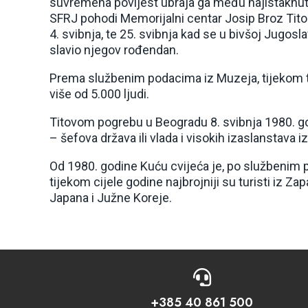
suvremena povijest ubraja ga među najistaknutije
SFRJ pohodi Memorijalni centar Josip Broz Tito
4. svibnja, te 25. svibnja kad se u bivšoj Jugos
slavio njegov rođendan.
Prema službenim podacima iz Muzeja, tijekom t
više od 5.000 ljudi.
Titovom pogrebu u Beogradu 8. svibnja 1980. go
– šefova država ili vlada i visokih izaslanstava i
Od 1980. godine Kuću cvijeća je, po službenim po
tijekom cijele godine najbrojniji su turisti iz Za
Japana i Južne Koreje.

+385 40 861 500