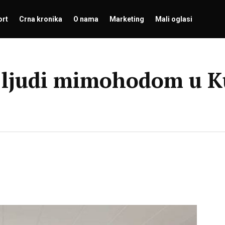
ort
Crna kronika
O nama
Marketing
Mali oglasi
ljudi mimohodom u Kuć