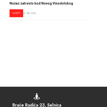
Noćas zatreslo kod Novog Vinodolskog
VIJESTI
07.08.2026.

Braće Radića 23, Selnica