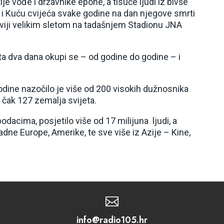
 vođe i državnike epohe, a tisuće ljudi iz bivše
 i Kuću cvijeća svake godine na dan njegove smrti
laviji velikim sletom na tadašnjem Stadionu JNA
a dva dana okupi se – od godine do godine – i
dine nazočilo je više od 200 visokih dužnosnika
z čak 127 zemalja svijeta.
dacima, posjetilo više od 17 milijuna ljudi, a
padne Europe, Amerike, te sve više iz Azije – Kine,

info@radio105.hr