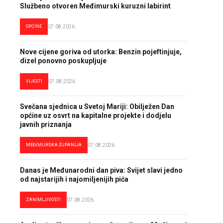
Službeno otvoren Međimurski kuruzni labirint
OPĆINE
07.08.2026.
Nove cijene goriva od utorka: Benzin pojeftinjuje,
dizel ponovno poskupljuje
VIJESTI
07.08.2026.
Svečana sjednica u Svetoj Mariji: Obilježen Dan
općine uz osvrt na kapitalne projekte i dodjelu
javnih priznanja
MEĐIMURSKA ŽUPANIJA
07.08.2026.
Danas je Međunarodni dan piva: Svijet slavi jedno
od najstarijih i najomiljenijih pića
ZANIMLJIVOSTI
07.08.2026.