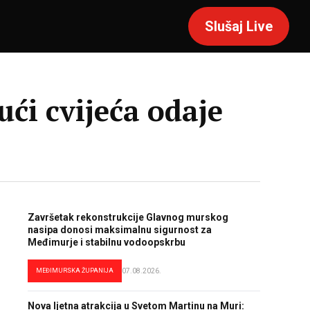
Slušaj Live
i cvijeća odaje
Završetak rekonstrukcije Glavnog murskog
nasipa donosi maksimalnu sigurnost za
Međimurje i stabilnu vodoopskrbu
MEĐIMURSKA ŽUPANIJA
07.08.2026.
Nova ljetna atrakcija u Svetom Martinu na Muri: