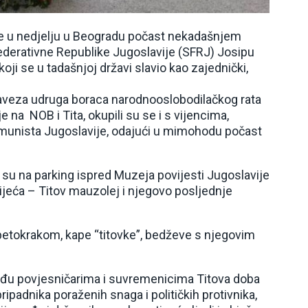
je u nedjelju u Beogradu počast nekadašnjem
ederativne Republike Jugoslavije (SFRJ) Josipu
oji se u tadašnjoj državi slavio kao zajednički,
ovi Saveza udruga boraca narodnooslobodilačkog rata
 na NOB i Tita, okupili su se i s vijencima,
munista Jugoslavije, odajući u mimohodu počast
 su na parking ispred Muzeja povijesti Jugoslavije
vijeća – Titov mauzolej i njegovo posljednje
 petokrakom, kape “titovke”, bedževe s njegovim
eđu povjesničarima i suvremenicima Titova doba
ipadnika poraženih snaga i političkih protivnika,