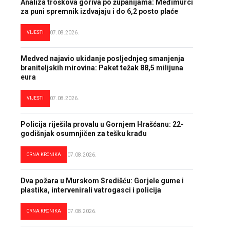
Analiza troškova goriva po županijama: Međimurci
za puni spremnik izdvajaju i do 6,2 posto plaće
VIJESTI
07.08.2026.
Medved najavio ukidanje posljednjeg smanjenja
braniteljskih mirovina: Paket težak 88,5 milijuna
eura
VIJESTI
07.08.2026.
Policija riješila provalu u Gornjem Hrašćanu: 22-
godišnjak osumnjičen za tešku krađu
CRNA KRONIKA
07.08.2026.
Dva požara u Murskom Središću: Gorjele gume i
plastika, intervenirali vatrogasci i policija
CRNA KRONIKA
07.08.2026.