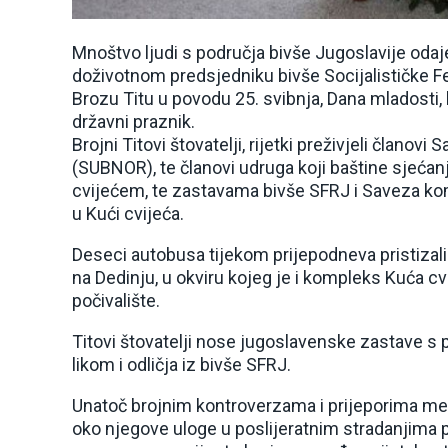
Mnoštvo ljudi s područja bivše Jugoslavije oda
doživotnom predsjedniku bivše Socijalističke F
Brozu Titu u povodu 25. svibnja, Dana mladosti, k
državni praznik.
Brojni Titovi štovatelji, rijetki preživjeli član
(SUBNOR), te članovi udruga koji baštine sjećanje
cvijećem, te zastavama bivše SFRJ i Saveza ko
u Kući cvijeća.
Deseci autobusa tijekom prijepodneva pristizali
na Dedinju, u okviru kojeg je i kompleks Kuća c
počivalište.
Titovi štovatelji nose jugoslavenske zastave s
likom i odličja iz bivše SFRJ.
Unatoč brojnim kontroverzama i prijeporima m
oko njegove uloge u poslijeratnim stradanjima pr