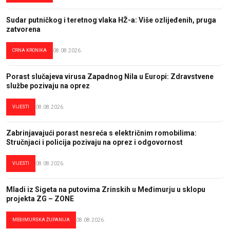
Sudar putničkog i teretnog vlaka HŽ-a: Više ozlijeđenih, pruga
zatvorena
CRNA KRONIKA
08.08.2026.
Porast slučajeva virusa Zapadnog Nila u Europi: Zdravstvene
službe pozivaju na oprez
VIJESTI
08.08.2026.
Zabrinjavajući porast nesreća s električnim romobilima:
Stručnjaci i policija pozivaju na oprez i odgovornost
VIJESTI
08.08.2026.
Mladi iz Sigeta na putovima Zrinskih u Međimurju u sklopu
projekta ZG – ZONE
MEĐIMURSKA ŽUPANIJA
08.08.2026.