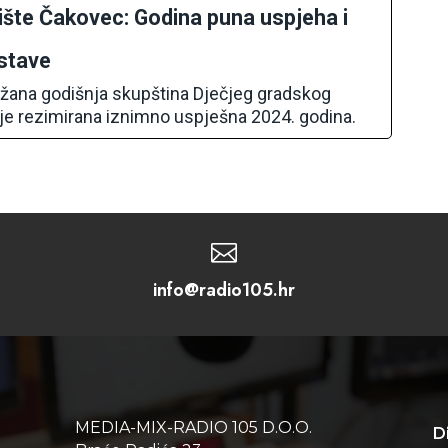
ište Čakovec: Godina puna uspjeha i
stave
žana godišnja skupština Dječjeg gradskog
j je rezimirana iznimno uspješna 2024. godina.

info@radio105.hr
MEDIA-MIX-RADIO 105 D.O.O.
D