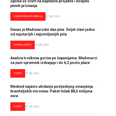
općine uz osvrt na kapitalne projekte i dodjelu
javnih priznanja
MEĐIMURSKA ŽUPANIJA
07.08.2026.
Danas je Međunarodni dan piva: Svijet slavi jedno
od najstarijih i najomiljenijih pića
ZANIMLJIVOSTI
07.08.2026.
Analiza troškova goriva po županijama: Međimurci
za puni spremnik izdvajaju i do 6,2 posto plaće
VIJESTI
07.08.2026.
Medved najavio ukidanje posljednjeg smanjenja
braniteljskih mirovina: Paket težak 88,5 milijuna
eura
VIJESTI
07.08.2026.