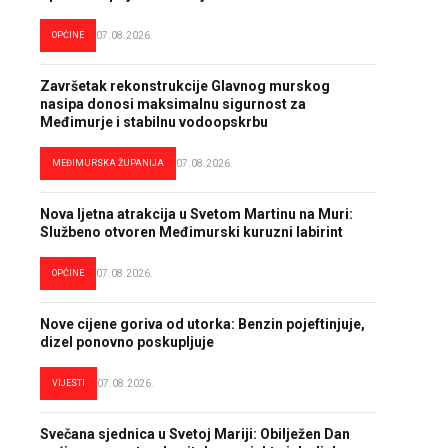
OPĆINE
07.08.2026.
Završetak rekonstrukcije Glavnog murskog
nasipa donosi maksimalnu sigurnost za
Međimurje i stabilnu vodoopskrbu
MEĐIMURSKA ŽUPANIJA
07.08.2026.
Nova ljetna atrakcija u Svetom Martinu na Muri:
Službeno otvoren Međimurski kuruzni labirint
OPĆINE
07.08.2026.
Nove cijene goriva od utorka: Benzin pojeftinjuje,
dizel ponovno poskupljuje
VIJESTI
07.08.2026.
Svečana sjednica u Svetoj Mariji: Obilježen Dan