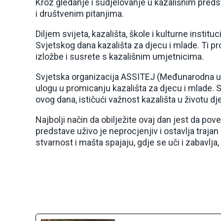
Kroz gledanje i sudjelovanje u kazališnim predst
i društvenim pitanjima.
Diljem svijeta, kazališta, škole i kulturne inst
Svjetskog dana kazališta za djecu i mlade. Ti pr
izložbe i susrete s kazališnim umjetnicima.
Svjetska organizacija ASSITEJ (Međunarodna udr
ulogu u promicanju kazališta za djecu i mlade.
ovog dana, ističući važnost kazališta u životu dj
Najbolji način da obilježite ovaj dan jest da pove
predstave uživo je neprocjenjiv i ostavlja traja
stvarnost i mašta spajaju, gdje se uči i zabavlja,