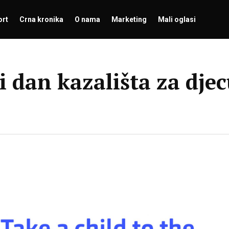
ort
Crna kronika
O nama
Marketing
Mali oglasi
i dan kazališta za dje