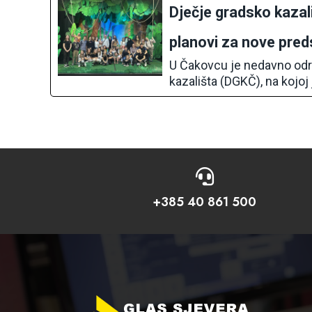
Dječje gradsko kazal
planovi za nove pred
U Čakovcu je nedavno odr
kazališta (DGKČ), na kojo

+385 40 861 500