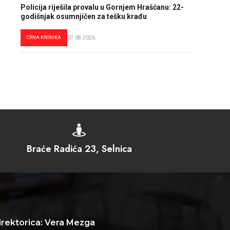
Policija riješila provalu u Gornjem Hrašćanu: 22-
godišnjak osumnjičen za tešku krađu
CRNA KRONIKA
07.08.2026.

Braće Radića 23, Selnica
irektorica: Vera Mezga