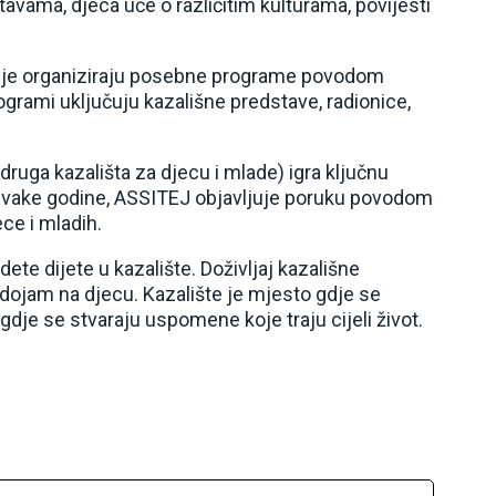
avama, djeca uče o različitim kulturama, povijesti
itucije organiziraju posebne programe povodom
ogrami uključuju kazališne predstave, radionice,
uga kazališta za djecu i mlade) igra ključnu
 Svake godine, ASSITEJ objavljuje poruku povodom
ece i mladih.
dete dijete u kazalište. Doživljaj kazališne
n dojam na djecu. Kazalište je mjesto gdje se
 gdje se stvaraju uspomene koje traju cijeli život.