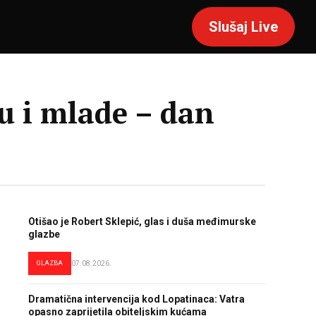
Slušaj Live
cu i mlade – dan
Otišao je Robert Sklepić, glas i duša međimurske
glazbe
GLAZBA
07.08.2026.
Dramatična intervencija kod Lopatinaca: Vatra
opasno zaprijetila obiteljskim kućama