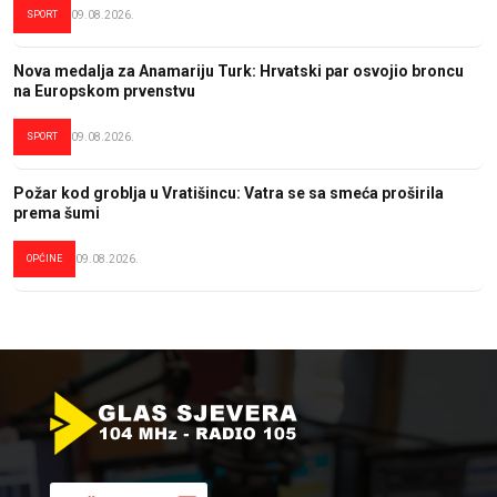
SPORT
09.08.2026.
Nova medalja za Anamariju Turk: Hrvatski par osvojio broncu
na Europskom prvenstvu
SPORT
09.08.2026.
Požar kod groblja u Vratišincu: Vatra se sa smeća proširila
prema šumi
OPĆINE
09.08.2026.