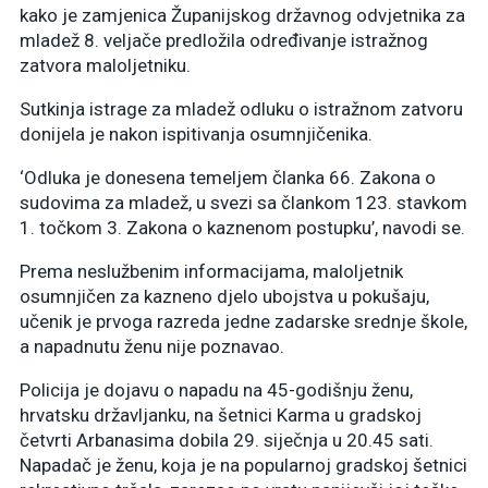
kako je zamjenica Županijskog državnog odvjetnika za
mladež 8. veljače predložila određivanje istražnog
zatvora maloljetniku.
Sutkinja istrage za mladež odluku o istražnom zatvoru
donijela je nakon ispitivanja osumnjičenika.
‘Odluka je donesena temeljem članka 66. Zakona o
sudovima za mladež, u svezi sa člankom 123. stavkom
1. točkom 3. Zakona o kaznenom postupku’, navodi se.
Prema neslužbenim informacijama, maloljetnik
osumnjičen za kazneno djelo ubojstva u pokušaju,
učenik je prvoga razreda jedne zadarske srednje škole,
a napadnutu ženu nije poznavao.
Policija je dojavu o napadu na 45-godišnju ženu,
hrvatsku državljanku, na šetnici Karma u gradskoj
četvrti Arbanasima dobila 29. siječnja u 20.45 sati.
Napadač je ženu, koja je na popularnoj gradskoj šetnici