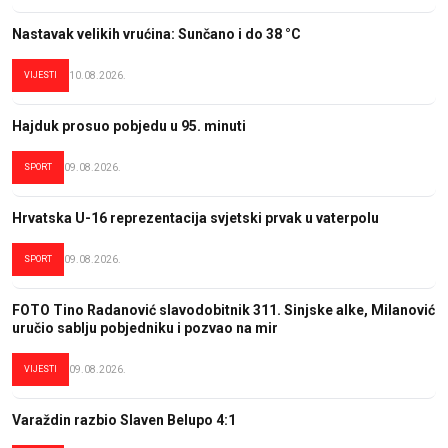
Nastavak velikih vrućina: Sunčano i do 38 °C
VIJESTI
10.08.2026.
Hajduk prosuo pobjedu u 95. minuti
SPORT
09.08.2026.
Hrvatska U-16 reprezentacija svjetski prvak u vaterpolu
SPORT
09.08.2026.
FOTO Tino Radanović slavodobitnik 311. Sinjske alke, Milanović
uručio sablju pobjedniku i pozvao na mir
VIJESTI
09.08.2026.
Varaždin razbio Slaven Belupo 4:1