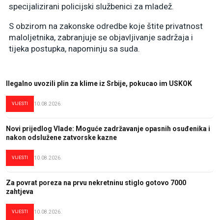
specijalizirani policijski službenici za mladež.
S obzirom na zakonske odredbe koje štite privatnost
maloljetnika, zabranjuje se objavljivanje sadržaja i
tijeka postupka, napominju sa suda.
Ilegalno uvozili plin za klime iz Srbije, pokucao im USKOK
VIJESTI
10.08.2026.
Novi prijedlog Vlade: Moguće zadržavanje opasnih osuđenika i
nakon odslužene zatvorske kazne
VIJESTI
10.08.2026.
Za povrat poreza na prvu nekretninu stiglo gotovo 7000
zahtjeva
VIJESTI
10.08.2026.