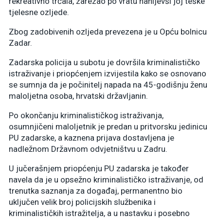
rekreativno trčala, zarezao po vratu nanijevši joj teške
tjelesne ozljede.
Zbog zadobivenih ozljeda prevezena je u Opću bolnicu
Zadar.
Zadarska policija u subotu je dovršila kriminalističko
istraživanje i priopćenjem izvijestila kako se osnovano
se sumnja da je počinitelj napada na 45-godišnju ženu
maloljetna osoba, hrvatski državljanin.
Po okončanju kriminalističkog istraživanja,
osumnjičeni maloljetnik je predan u pritvorsku jedinicu
PU zadarske, a kaznena prijava dostavljena je
nadležnom Državnom odvjetništvu u Zadru.
U jučerašnjem priopćenju PU zadarska je također
navela da je u opsežno kriminalističko istraživanje, od
trenutka saznanja za događaj, permanentno bio
uključen velik broj policijskih službenika i
kriminalističkih istražitelja, a u nastavku i posebno