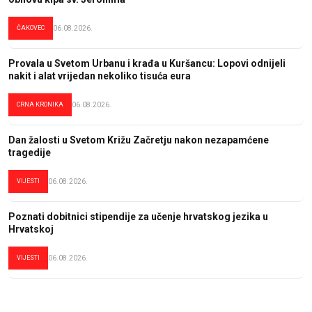
ČAKOVEC
06.08.2026.
Provala u Svetom Urbanu i krađa u Kuršancu: Lopovi odnijeli
nakit i alat vrijedan nekoliko tisuća eura
CRNA KRONIKA
06.08.2026.
Dan žalosti u Svetom Križu Začretju nakon nezapamćene
tragedije
VIJESTI
06.08.2026.
Poznati dobitnici stipendije za učenje hrvatskog jezika u
Hrvatskoj
VIJESTI
06.08.2026.