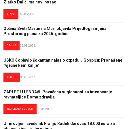
Zlatko Dalić ima novi posao
SPORT
06.08.2026.
Općina Sveti Martin na Muri objavila Prijedlog izmjena
Prostornog plana za 2026. godinu
OPĆINE
06.08.2026.
USKOK objavio šokantan nalaz o otpadu u Gospiću: Pronađene
“vječne kemikalije”
VIJESTI
06.08.2026.
ZAPLET U LENDAVI: Povučena suglasnost za imenovanje
ravnateljice Doma zdravlja
REGIONALNE VIJESTI
06.08.2026.
Umirovljeni svećenik Franjo Radek darovao 18.000 eura za
obnovu kipa sv. Jeronima