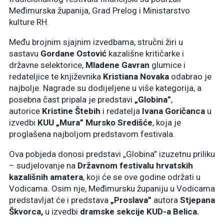
Međimurska županija, Grad Prelog i Ministarstvo
kulture RH.
Među brojnim sjajnim izvedbama, stručni žiri u
sastavu
Gordane Ostović
kazališne kritičarke i
državne selektorice,
Mladene Gavran
glumice i
redateljice te književnika
Kristiana Novaka
odabrao je
najbolje. Nagrade su dodijeljene u više kategorija, a
posebna čast pripala je predstavi
„Globina”
,
autorice
Kristine Štebih
i redatelja
Ivana Goričanca
u
izvedbi
KUU „Mura” Mursko Središće
, koja je
proglašena najboljom predstavom festivala.
Ova pobjeda donosi predstavi „Globina” izuzetnu priliku
– sudjelovanje na
Državnom festivalu hrvatskih
kazališnih amatera
, koji će se ove godine održati u
Vodicama. Osim nje, Međimursku županiju u Vodicama
predstavljat će i predstava
„Proslava”
autora
Stjepana
Škvorca,
u izvedbi
dramske sekcije KUD-a Belica.