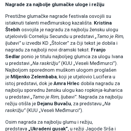
Nagrade za najbolje glumačke uloge i režiju
Prestižne glumačke nagrade festivala osvojili su
istaknuti talenti međimurskog kazališta.
Kristina
Štebih
osvojila je nagradu za najbolju žensku ulogu
utjelovivši Corneliju Secundu u predstavi
„Tamo je Rim,
ljubavi”
u izvedbi KD „Štolcer” za čiji tekst je dobila i
nagradu za najbolji novi dramski tekst.
Franjo
Sedlar
ponio je titulu najboljeg glumca za ulogu Ivana
u predstavi
„Na raskrižju”
(KUU „Veseli Međimurci”).
Najboljom sporednom muškom ulogom proglašen
je
Miljenko Zelembaba
, koji je utjelovio Lucifera u
istoj predstavi, dok je
Amra Hrlec
dobila nagradu za
najbolju sporednu žensku ulogu kao ropkinja-kuharica
u predstavi
„Tamo je Rim, ljubavi”
. Nagrada za najbolju
režiju otišla je
Dejanu Buvaču
, za predstavu
„Na
raskrižju”
(KUU „Veseli Međimurci”).
Osim nagrada za najbolju glumu i režiju,
predstava
„Ukradeni gusak”
, u režiji Jagode Srša i