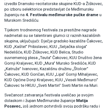
izvedbi Dramsko-recitatorske skupine KUD-a Žiškovec,
po izboru selektorice predstavljat će Međimursku
županiju na
4. Festivalu međimurske pučke drame
u
Murskom Središću.
Tijekom trodnevnog festivala za prestižne nagrade
nadmetali su se talentirani glumci iz raznih kazališnih
skupina, uključujući: Dječje gradsko kazalište Čakovec,
KUD „Kaštel” Pribislavec, KUU „Seljačka sloga”
Nedelišće, KUD Žiškovec, KUD Belica, Studio
suvremenog plesa „Teuta” Čakovec, KUU Društvo žena
Gornji Kraljevec, KUD „Mura” Mursko Središće, KUD
„Katruže” Ivanovec, Kazališnu družinu „Štolcer”
Čakovec, KUD Goričan, KUU „Lipa” Gornji Mihaljevec,
KUD Općine Donji Kraljevec, KUU „Veseli Međimurci”
Čakovec te HKUU „Sveti Martin” Sveti Martin na Muri.
Svečanost zatvaranja festivala uveličao je svojim
dolaskom i župan Međimurske županije
Matija
Posavec,
još jednom potvrdivši svoju podršku radu i