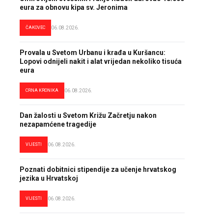
eura za obnovu kipa sv. Jeronima
ČAKOVEC
06.08.2026.
Provala u Svetom Urbanu i krađa u Kuršancu:
Lopovi odnijeli nakit i alat vrijedan nekoliko tisuća
eura
CRNA KRONIKA
06.08.2026.
Dan žalosti u Svetom Križu Začretju nakon
nezapamćene tragedije
VIJESTI
06.08.2026.
Poznati dobitnici stipendije za učenje hrvatskog
jezika u Hrvatskoj
VIJESTI
06.08.2026.