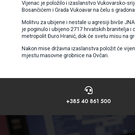
Vijenac je položilo i izaslanstvo Vukovarsko-
Bosančićem i Grada Vukoavar na čelu s gradon
Molitvu za ubijene i nestale u agresiji bivše JNA
je poginulo i ubijeno 2717 hrvatskih branitelja i 
metropolit Đuro Hranić, dok će svetu misu na gr
Nakon mise državna izaslanstva položit će vijenc
mjestu masovne grobnice na Ovčari.

+385 40 861 500