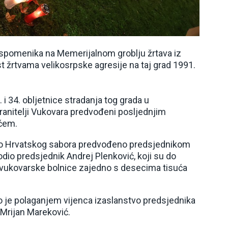
 spomenika na Memerijalnom groblju žrtava iz
 žrtvama velikosrpske agresije na taj grad 1991.
i 34. obljetnice stradanja tog grada u
ranitelji Vukovara predvođeni posljednjim
ćem.
tvo Hrvatskog sabora predvođeno predsjednikom
io predsjednik Andrej Plenković, koji su do
d vukovarske bolnice zajedno s desecima tisuća
o je polaganjem vijenca izaslanstvo predsjednika
 Mrijan Mareković.