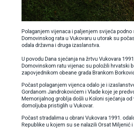
Polaganjem vijenaca i paljenjem svijeća podno
Domovinskog rata u Vukovaru u utorak su počast
odala državna i druga izaslanstva.
U povodu Dana sjećanja na žrtvu Vukovara 1991. 
Domovinskom ratu vijenac su položili hrvatski b
zapovjednikom obeane grada Brankom Borkovi
Počast polaganjem vijenca odalo je i izaslans
Gordanom Jandrokovićem i Vlade koje je predvod
Memorijalnog groblja došli u Koloni sjećanja o
domoljuba pristiglih u Vukovar.
Počast stradalima u obrani Vukovara 1991. odal
Republike u kojem su se nalazili Orsat Miljenić i