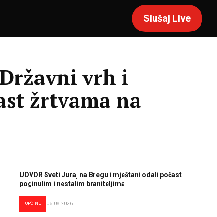
Slušaj Live
ržavni vrh i
čast žrtvama na
UDVDR Sveti Juraj na Bregu i mještani odali počast
poginulim i nestalim braniteljima
OPĆINE
06.08.2026.