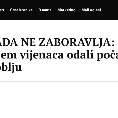
ort
Crna kronika
O nama
Marketing
Mali oglasi
DA NE ZABORAVLJA: D
jem vijenaca odali po
blju