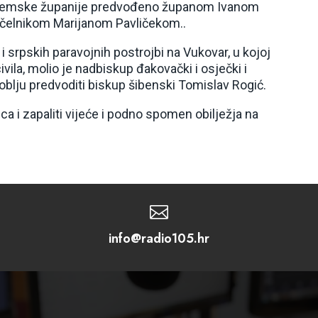
srijemske županije predvođeno županom Ivanom
ačelnikom Marijanom Pavličekom..
 i srpskih paravojnih postrojbi na Vukovar, u kojoj
civila, molio je nadbiskup đakovački i osječki i
oblju predvoditi biskup šibenski Tomislav Rogić.
a i zapaliti vijeće i podno spomen obilježja na

info@radio105.hr