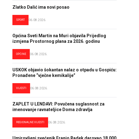
Zlatko Dalić ima novi posao
SPORT
06.08.2026.
Općina Sveti Martin na Muri objavila Prijedlog
izmjena Prostornog plana za 2026. godinu
OPĆINE
06.08.2026.
USKOK objavio šokantan nalaz o otpadu u Gospiću:
Pronađene “vječne kemikalije”
VIJESTI
06.08.2026.
ZAPLET U LENDAVI: Povučena suglasnost za
imenovanje ravnateljice Doma zdravlja
REGIONALNE VIJESTI
06.08.2026.
Umirovljeni svećenik Franjo Radek darovao 18.000