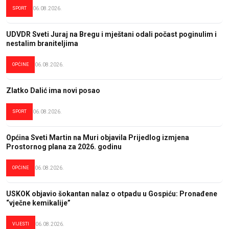
SPORT
06.08.2026.
UDVDR Sveti Juraj na Bregu i mještani odali počast poginulim i
nestalim braniteljima
OPĆINE
06.08.2026.
Zlatko Dalić ima novi posao
SPORT
06.08.2026.
Općina Sveti Martin na Muri objavila Prijedlog izmjena
Prostornog plana za 2026. godinu
OPĆINE
06.08.2026.
USKOK objavio šokantan nalaz o otpadu u Gospiću: Pronađene
“vječne kemikalije”
VIJESTI
06.08.2026.