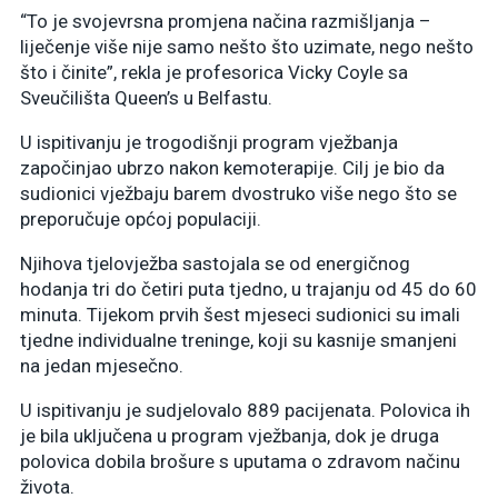
“To je svojevrsna promjena načina razmišljanja –
liječenje više nije samo nešto što uzimate, nego nešto
što i činite”, rekla je profesorica Vicky Coyle sa
Sveučilišta Queen’s u Belfastu.
U ispitivanju je trogodišnji program vježbanja
započinjao ubrzo nakon kemoterapije. Cilj je bio da
sudionici vježbaju barem dvostruko više nego što se
preporučuje općoj populaciji.
Njihova tjelovježba sastojala se od energičnog
hodanja tri do četiri puta tjedno, u trajanju od 45 do 60
minuta. Tijekom prvih šest mjeseci sudionici su imali
tjedne individualne treninge, koji su kasnije smanjeni
na jedan mjesečno.
U ispitivanju je sudjelovalo 889 pacijenata. Polovica ih
je bila uključena u program vježbanja, dok je druga
polovica dobila brošure s uputama o zdravom načinu
života.