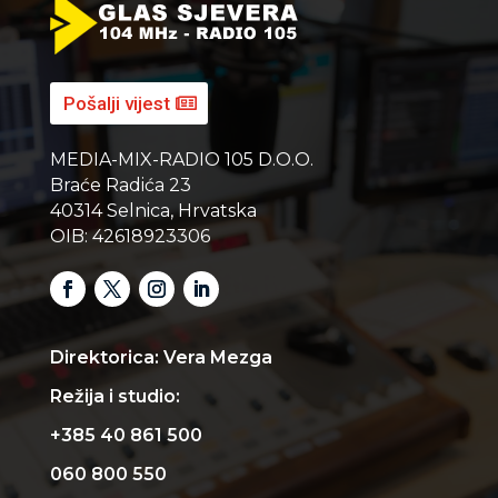
Pošalji vijest
MEDIA-MIX-RADIO 105 D.O.O.
Braće Radića 23
40314 Selnica, Hrvatska
OIB: 42618923306
Direktorica: Vera Mezga
Režija i studio:
+385 40 861 500
060 800 550