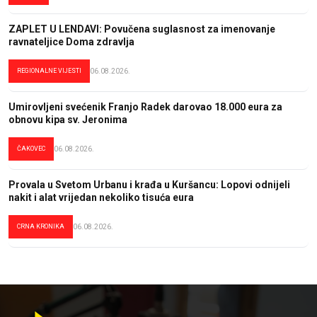
ZAPLET U LENDAVI: Povučena suglasnost za imenovanje
ravnateljice Doma zdravlja
REGIONALNE VIJESTI
06.08.2026.
Umirovljeni svećenik Franjo Radek darovao 18.000 eura za
obnovu kipa sv. Jeronima
ČAKOVEC
06.08.2026.
Provala u Svetom Urbanu i krađa u Kuršancu: Lopovi odnijeli
nakit i alat vrijedan nekoliko tisuća eura
CRNA KRONIKA
06.08.2026.