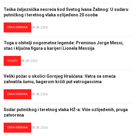
Teška željeznička nesreća kod Svetog Ivana Žabnog: U sudaru
putničkog i teretnog vlaka ozlijeđeno 20 osoba
CRNA KRONIKA
08.08.2026.
Tuga u obitelji nogometne legende: Preminuo Jorge Messi,
otac i ključna figura u karijeri Lionela Messija
VIJESTI
08.08.2026.
Veliki požar u okolici Gornjeg Hrašćana: Vatra sa smeća
zahvatila šumu, bagerom krčili put vatrogascima
CRNA KRONIKA
08.08.2026.
Sudar putničkog i teretnog vlaka HŽ-a: Više ozlijeđenih, pruga
zatvorena
CRNA KRONIKA
08.08.2026.