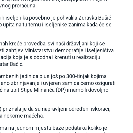
avnog proračuna.
 iseljenika posebno je pohvalila Zdravka Bušić
upita na tu temu i iseljenike zanima kada će se
ah kreće provedba, svi naši državljani koji se
ti zahtjev Ministarstvu demografije i iseljeništva
cija koja je slobodna i krenuti u realizaciju
tar Bačić.
mbenih jedinica plus još po 300-tinjak kojima
beno zbrinjavanje i uvjeren sam da ćemo osigurati
 na upit Stipe Mlinarića (DP) imamo li dovoljno
priznala je da su napravljeni određeni iskoraci,
a, a nekome maćeha.
 nema na jednom mjestu baze podataka koliko je