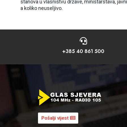
stanova u vlasništvu države, ministarstava, javni
a koliko neuseljivo.

+385 40 861 500
Pošalji vijest