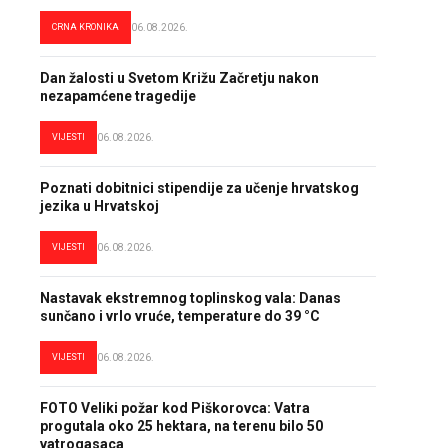
CRNA KRONIKA
06.08.2026.
Dan žalosti u Svetom Križu Začretju nakon
nezapamćene tragedije
VIJESTI
06.08.2026.
Poznati dobitnici stipendije za učenje hrvatskog
jezika u Hrvatskoj
VIJESTI
06.08.2026.
Nastavak ekstremnog toplinskog vala: Danas
sunčano i vrlo vruće, temperature do 39 °C
VIJESTI
06.08.2026.
FOTO Veliki požar kod Piškorovca: Vatra
progutala oko 25 hektara, na terenu bilo 50
vatrogasaca