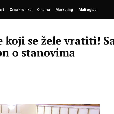
ort
Crna kronika
O nama
Marketing
Mali oglasi
ve koji se žele vratiti!
on o stanovima