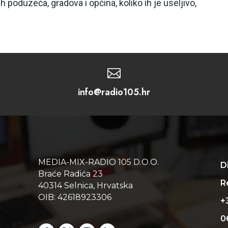
h poduzeća, gradova i općina, koliko ih je useljivo,

info@radio105.hr
MEDIA-MIX-RADIO 105 D.O.O.
D
Braće Radića 23
Re
40314 Selnica, Hrvatska
OIB: 42618923306
+
0