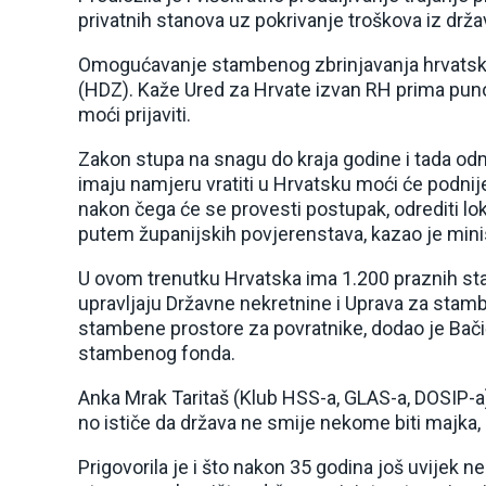
privatnih stanova uz pokrivanje troškova iz drž
Omogućavanje stambenog zbrinjavanja hrvatskih
(HDZ). Kaže Ured za Hrvate izvan RH prima puno 
moći prijaviti.
Zakon stupa na snagu do kraja godine i tada odm
imaju namjeru vratiti u Hrvatsku moći će podnije
nakon čega će se provesti postupak, odrediti loka
putem županijskih povjerenstava, kazao je minis
U ovom trenutku Hrvatska ima 1.200 praznih sta
upravljaju Državne nekretnine i Uprava za stam
stambene prostore za povratnike, dodao je Bačić
stambenog fonda.
Anka Mrak Taritaš (Klub HSS-a, GLAS-a, DOSIP-a) 
no ističe da država ne smije nekome biti majk
Prigovorila je i što nakon 35 godina još uvijek