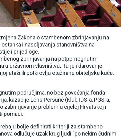
e izmjena Zakona o stambenom zbrinjavanju na
ostanka i naseljavanja stanovništva na
je i prijedloge.
ambenog zbrinjavanja na potpomognutim
na u državnom vlasništvu
.
Tu je i darovanje
j etaži ili potkrovlju etažirane obiteljske kuće,
gnutim područjima, no bez povećanja fonda
ja, kazao je Loris Peršurić (Klub IDS-a, PGS-a,
o zabrinjavanje problem u cijeloj Hrvatskoj i
i pomaci.
rebaju bolje definirati kriteriji za stambeno
stanova odlučuje uzak krug ljudi “po nekim čudnim