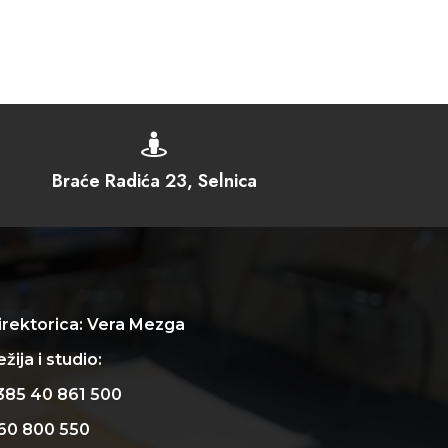

Braće Radića 23, Selnica
irektorica: Vera Mezga
žija i studio:
385 40 861 500
60 800 550