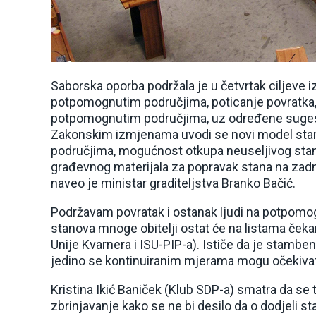
Saborska oporba podržala je u četvrtak ciljev
potpomognutim područjima, poticanje povratka, 
potpomognutim područjima, uz određene sugesti
Zakonskim izmjenama uvodi se novi model st
područjima, mogućnost otkupa neuseljivog sta
građevnog materijala za popravak stana na zadnjo
naveo je ministar graditeljstva Branko Bačić.
Podržavam povratak i ostanak ljudi na potpomo
stanova mnoge obitelji ostat će na listama čekan
Unije Kvarnera i ISU-PIP-a). Ističe da je stamben
jedino se kontinuiranim mjerama mogu očekivat
Kristina Ikić Baniček (Klub SDP-a) smatra da se t
zbrinjavanje kako se ne bi desilo da o dodjeli 