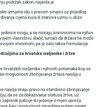
u podržati zakon, najavila je.
ske izmjene idu u pravom smjeru uz prijedlog
đivanja cijena kuća ili stanova uzmu u obzir
e jedinice mogu, a ne moraju, korisnicima na njihov
vojem vlasništvu. Bačić tumači da država ne može
i svojom imovinom, pa je zato takva formulacija.
dručjima za hrvatske iseljenike i žrtve
rvatskih iseljenika i njihovih potomaka koji se
se mogućnosti zbrinjavanja žrtava nasilja u
ve nasilja imaju pravo na stambeno zbrinjavanje
u, da se za dokazivanje statusa žrtve, uz
pisnik policije ili rješenje o mjeri opreza.
je prava, kao i mogućnost smještaja putem najam