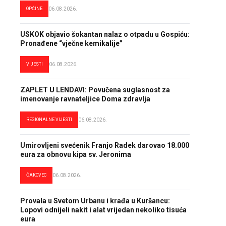
OPĆINE
06.08.2026.
USKOK objavio šokantan nalaz o otpadu u Gospiću:
Pronađene “vječne kemikalije”
VIJESTI
06.08.2026.
ZAPLET U LENDAVI: Povučena suglasnost za
imenovanje ravnateljice Doma zdravlja
REGIONALNE VIJESTI
06.08.2026.
Umirovljeni svećenik Franjo Radek darovao 18.000
eura za obnovu kipa sv. Jeronima
ČAKOVEC
06.08.2026.
Provala u Svetom Urbanu i krađa u Kuršancu:
Lopovi odnijeli nakit i alat vrijedan nekoliko tisuća
eura