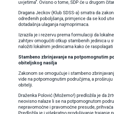
uvjetima”. Ovisno o tome, SDP će u drugom čitanj
Dragana Jeckov (Klub SDSS-a) smatra da zakon
određenih poboljšanja, primjerice da se kod utvr
dotadašnja ulaganja najmoprimaca.
Izrazila je i rezervu prema formulaciji da lokaln
zahtjev omogućiti otkup stambenih jedinica u s
naložiti lokalnim jedinicama kako će raspolagat
Stambeno zbrinjavanje na potpomognutim
po
obiteljskog nasilja
Zakonom se omogućuje i stambeno zbrinjavanje h
vide na potpomognutim područjima, a proširuju 
obitelji.
Draženka Polović (Možemo!) predložila je da žrt
neovisno nalaze li se na potpomognutom područj
nepravomoćne i pravomoćne presude, prihvaća i za
Predložila je i višekratno produljivanje trajan