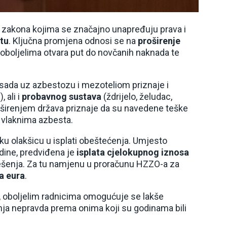
ri zakona kojima se značajno unapređuju prava i
tu
. Ključna promjena odnosi se na
proširenje
boljelima otvara put do novčanih naknada te
 sada uz azbestozu i mezoteliom priznaje i
, ali i
probavnog sustava
(ždrijelo, želudac,
oširenjem država priznaje da su navedene teške
 vlaknima azbesta.
iku olakšicu u isplati obeštećenja. Umjesto
dine, predviđena je
isplata cjelokupnog iznosa
šenja. Za tu namjenu u proračunu HZZO-a za
a eura
.
, oboljelim radnicima omogućuje se lakše
nja nepravda prema onima koji su godinama bili