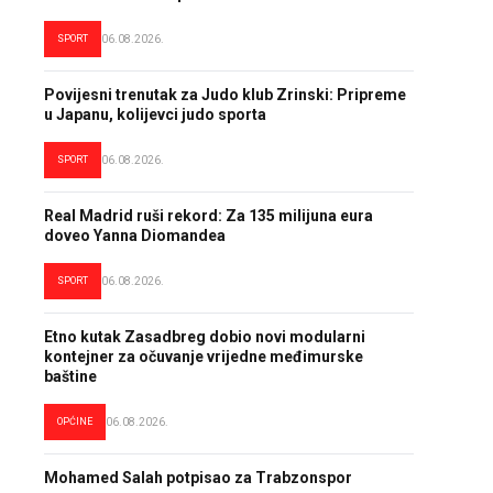
SPORT
06.08.2026.
Povijesni trenutak za Judo klub Zrinski: Pripreme
u Japanu, kolijevci judo sporta
SPORT
06.08.2026.
Real Madrid ruši rekord: Za 135 milijuna eura
doveo Yanna Diomandea
SPORT
06.08.2026.
Etno kutak Zasadbreg dobio novi modularni
kontejner za očuvanje vrijedne međimurske
baštine
OPĆINE
06.08.2026.
Mohamed Salah potpisao za Trabzonspor