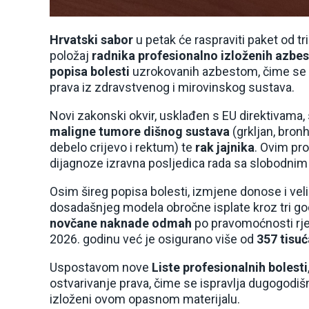
Hrvatski sabor
u petak će raspraviti paket od t
položaj
radnika profesionalno izloženih azbes
popisa bolesti
uzrokovanih azbestom, čime se o
prava iz zdravstvenog i mirovinskog sustava.
Novi zakonski okvir, usklađen s EU direktivama,
maligne tumore dišnog sustava
(grkljan, bronh)
debelo crijevo i rektum) te
rak jajnika
. Ovim pr
dijagnoze izravna posljedica rada sa slobodnim
Osim šireg popisa bolesti, izmjene donose i vel
dosadašnjeg modela obročne isplate kroz tri go
novčane naknade odmah
po pravomoćnosti rje
2026. godinu već je osigurano više od
357 tisuć
Uspostavom nove
Liste profesionalnih bolesti
ostvarivanje prava, čime se ispravlja dugogodiš
izloženi ovom opasnom materijalu.