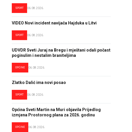
SPORT
06.08.2026.
VIDEO Novi incident navijača Hajduka u Litvi
SPORT
06.08.2026.
UDVDR Sveti Juraj na Bregu i mještani odali počast
poginulim i nestalim braniteljima
OPĆINE
06.08.2026.
Zlatko Dalić ima novi posao
SPORT
06.08.2026.
Općina Sveti Martin na Muri objavila Prijedlog
izmjena Prostornog plana za 2026. godinu
OPĆINE
06.08.2026.