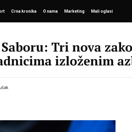
ort
Crna kronika
O nama
Marketing
Mali oglasi
Saboru: Tri nova zako
adnicima izloženim az
Šušak