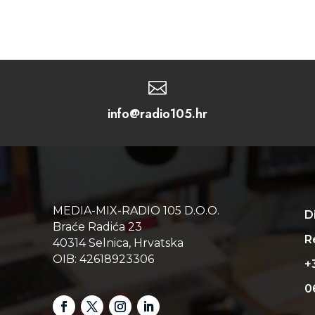

info@radio105.hr
MEDIA-MIX-RADIO 105 D.O.O.
D
Braće Radića 23
Re
40314 Selnica, Hrvatska
OIB: 42618923306
+
0