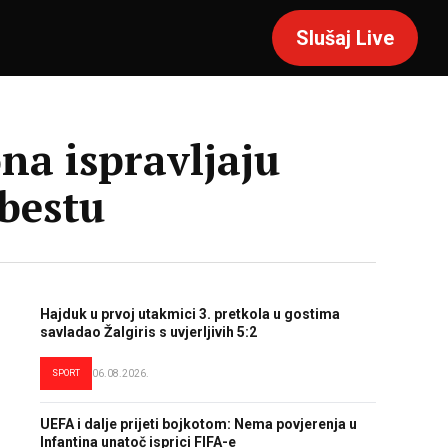
Slušaj Live
na ispravljaju
bestu
Hajduk u prvoj utakmici 3. pretkola u gostima
savladao Žalgiris s uvjerljivih 5:2
SPORT
06.08.2026.
UEFA i dalje prijeti bojkotom: Nema povjerenja u
Infantina unatoč isprici FIFA-e