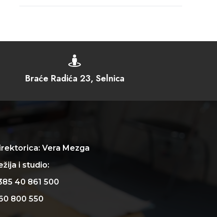

Braće Radića 23, Selnica
irektorica: Vera Mezga
žija i studio:
385 40 861 500
60 800 550