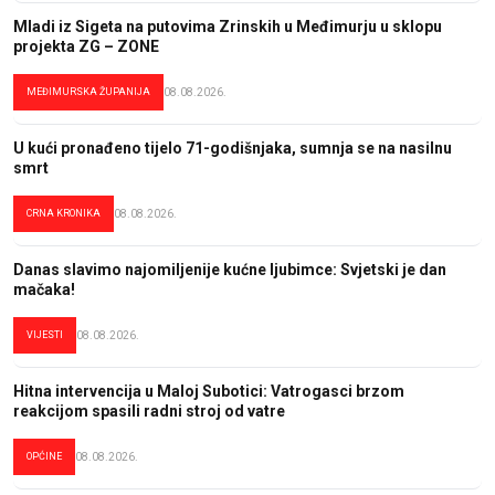
Mladi iz Sigeta na putovima Zrinskih u Međimurju u sklopu
projekta ZG – ZONE
MEĐIMURSKA ŽUPANIJA
08.08.2026.
U kući pronađeno tijelo 71-godišnjaka, sumnja se na nasilnu
smrt
CRNA KRONIKA
08.08.2026.
Danas slavimo najomiljenije kućne ljubimce: Svjetski je dan
mačaka!
VIJESTI
08.08.2026.
Hitna intervencija u Maloj Subotici: Vatrogasci brzom
reakcijom spasili radni stroj od vatre
OPĆINE
08.08.2026.