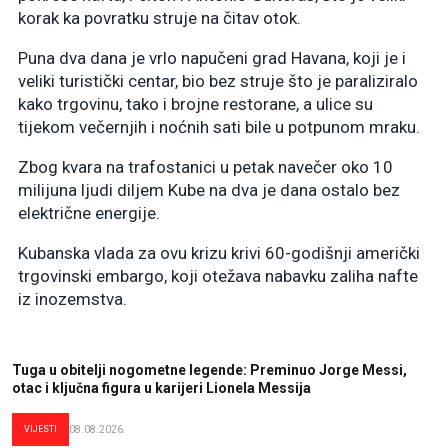
korak ka povratku struje na čitav otok.
Puna dva dana je vrlo napučeni grad Havana, koji je i
veliki turistički centar, bio bez struje što je paraliziralo
kako trgovinu, tako i brojne restorane, a ulice su
tijekom večernjih i noćnih sati bile u potpunom mraku.
Zbog kvara na trafostanici u petak navečer oko 10
milijuna ljudi diljem Kube na dva je dana ostalo bez
električne energije.
Kubanska vlada za ovu krizu krivi 60-godišnji američki
trgovinski embargo, koji otežava nabavku zaliha nafte
iz inozemstva.
Tuga u obitelji nogometne legende: Preminuo Jorge Messi,
otac i ključna figura u karijeri Lionela Messija
VIJESTI
08.08.2026.