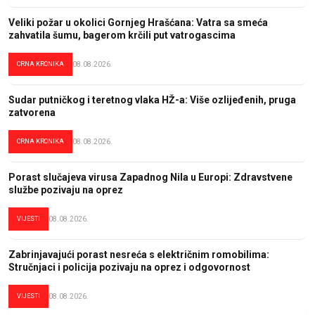
Veliki požar u okolici Gornjeg Hrašćana: Vatra sa smeća
zahvatila šumu, bagerom krčili put vatrogascima
CRNA KRONIKA
08.08.2026.
Sudar putničkog i teretnog vlaka HŽ-a: Više ozlijeđenih, pruga
zatvorena
CRNA KRONIKA
08.08.2026.
Porast slučajeva virusa Zapadnog Nila u Europi: Zdravstvene
službe pozivaju na oprez
VIJESTI
08.08.2026.
Zabrinjavajući porast nesreća s električnim romobilima:
Stručnjaci i policija pozivaju na oprez i odgovornost
VIJESTI
08.08.2026.