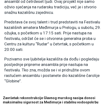
ansambl od četrdeset ljudi. Ovaj projekt nije samo
oživio sjećanja na rudarsku tradiciju, već je i stvorio
snažnu kazališnu zajednicu.
Predstava će svoj talent i trud predstaviti na Festivalu
kazališnih amatera Međimurja u Prelogu, u subotu, 29.
ožujka, s početkom u 17:15 sati. Prije nastupa na
festivalu, održat će se i otvorena generalna proba u
Centru za kulturu “Rudar” u četvrtak, s početkom u
20:00 sati.
Pozivamo sve ljubitelje kazališta da dođu i pogledaju
posljednje pripreme ansambla prije nastupa na
festivalu. Tko zna, možda se i vi pridružite ovom
rastućem ansamblu i postanete dio kazališne čarolije
“Globine”.
Završetak rekonstrukcije Glavnog murskog nasipa donosi
maksimalnu sigurnost za Međimurje i stabilnu vodoopskrbu