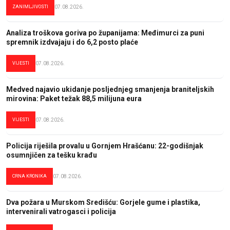
ZANIMLJIVOSTI
07.08.2026.
Analiza troškova goriva po županijama: Međimurci za puni
spremnik izdvajaju i do 6,2 posto plaće
VIJESTI
07.08.2026.
Medved najavio ukidanje posljednjeg smanjenja braniteljskih
mirovina: Paket težak 88,5 milijuna eura
VIJESTI
07.08.2026.
Policija riješila provalu u Gornjem Hrašćanu: 22-godišnjak
osumnjičen za tešku krađu
CRNA KRONIKA
07.08.2026.
Dva požara u Murskom Središću: Gorjele gume i plastika,
intervenirali vatrogasci i policija