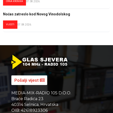
CRNA KRONIKA
07.08.2026.
Noćas zatreslo kod Novog Vinodolskog
VIJESTI
07.08.2026.
Pošalji vijest
MEDIA-MIX-RADIO 105 D.O.O.
Braće Radića 23
40314 Selnica, Hrvatska
OIB: 42618923306