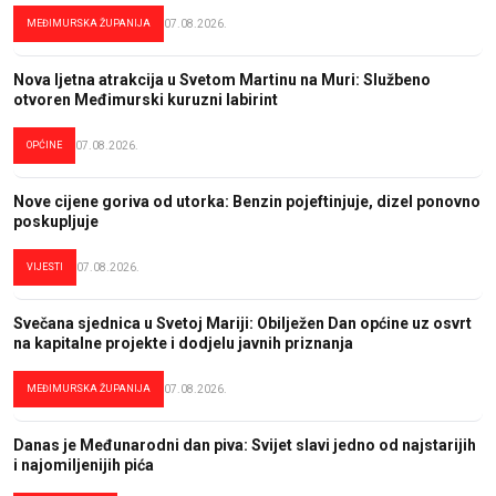
MEĐIMURSKA ŽUPANIJA
07.08.2026.
Nova ljetna atrakcija u Svetom Martinu na Muri: Službeno
otvoren Međimurski kuruzni labirint
OPĆINE
07.08.2026.
Nove cijene goriva od utorka: Benzin pojeftinjuje, dizel ponovno
poskupljuje
VIJESTI
07.08.2026.
Svečana sjednica u Svetoj Mariji: Obilježen Dan općine uz osvrt
na kapitalne projekte i dodjelu javnih priznanja
MEĐIMURSKA ŽUPANIJA
07.08.2026.
Danas je Međunarodni dan piva: Svijet slavi jedno od najstarijih
i najomiljenijih pića