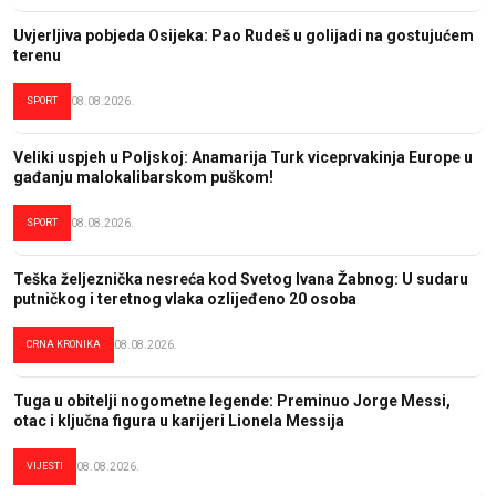
Uvjerljiva pobjeda Osijeka: Pao Rudeš u golijadi na gostujućem
terenu
SPORT
08.08.2026.
Veliki uspjeh u Poljskoj: Anamarija Turk viceprvakinja Europe u
gađanju malokalibarskom puškom!
SPORT
08.08.2026.
Teška željeznička nesreća kod Svetog Ivana Žabnog: U sudaru
putničkog i teretnog vlaka ozlijeđeno 20 osoba
CRNA KRONIKA
08.08.2026.
Tuga u obitelji nogometne legende: Preminuo Jorge Messi,
otac i ključna figura u karijeri Lionela Messija
VIJESTI
08.08.2026.