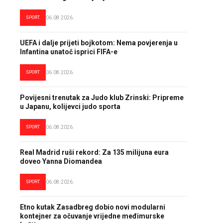
SPORT
06.08.2026.
UEFA i dalje prijeti bojkotom: Nema povjerenja u
Infantina unatoč isprici FIFA-e
SPORT
06.08.2026.
Povijesni trenutak za Judo klub Zrinski: Pripreme
u Japanu, kolijevci judo sporta
SPORT
06.08.2026.
Real Madrid ruši rekord: Za 135 milijuna eura
doveo Yanna Diomandea
SPORT
06.08.2026.
Etno kutak Zasadbreg dobio novi modularni
kontejner za očuvanje vrijedne međimurske