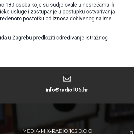
ao 180 osoba koje su sudjelovale u nesrećama ili
tničke usluge i zastupanje u postupku ostvarivanja
 određenom postotku od iznosa dobivenog na ime
da u Zagrebu predložiti određivanje istražnog

info@radio105.hr
MEDIA-MIX-RADIO 105 D.O.O.
D