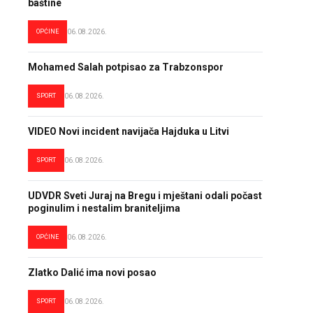
baštine
OPĆINE
06.08.2026.
Mohamed Salah potpisao za Trabzonspor
SPORT
06.08.2026.
VIDEO Novi incident navijača Hajduka u Litvi
SPORT
06.08.2026.
UDVDR Sveti Juraj na Bregu i mještani odali počast
poginulim i nestalim braniteljima
OPĆINE
06.08.2026.
Zlatko Dalić ima novi posao
SPORT
06.08.2026.