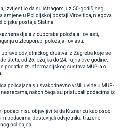
ka, izvijestilo da su istragom, uz 50-godišjneg
 smjene u Policijskoj postaji Virovitica, njegova
licijske postaje Slatina.
aznena djela zlouporabe položaja i ovlasti,
ganja u zlouporabi položaja i ovlasti.
n uprave odvjetničkog društva iz Zagreba koje se
 šteta, od 26. ožujka do 24. rujna ove godine,
ne podatke iz Informacijskog sustava MUP-a o
.
jica policajaca su svakodnevno vršili uvide u MUP-
o nesrećama, nakon čega su pristupali podacima iz
 podaci nisu objavljivi te da Krznariću kao osobi
im podacima, dostavljali odvjetniku tražene
nog policajca.