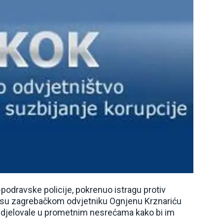
-podravske policije, pokrenuo istragu protiv
ji su zagrebačkom odvjetniku Ognjenu Krznariću
djelovale u prometnim nesrećama kako bi im