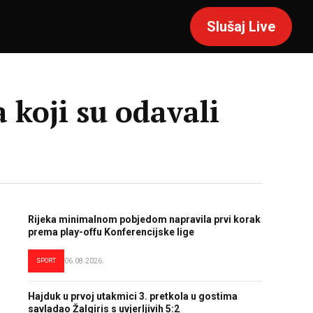
Slušaj Live
 koji su odavali
Rijeka minimalnom pobjedom napravila prvi korak
prema play-offu Konferencijske lige
SPORT
06.08.2026.
Hajduk u prvoj utakmici 3. pretkola u gostima
savladao Žalgiris s uvjerljivih 5:2