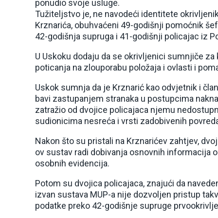
ponudio svoje usluge.
Tužiteljstvo je, ne navodeći identitete okrivljeni
Krznarića, obuhvaćeni 49-godišnji pomoćnik šefa
42-godišnja supruga i 41-godišnji policajac iz Po
U Uskoku dodaju da se okrivljenici sumnjiče za k
poticanja na zlouporabu položaja i ovlasti i poma
Uskok sumnja da je Krznarić kao odvjetnik i čla
bavi zastupanjem stranaka u postupcima naknade
zatražio od dvojice policajaca njemu nedostup
sudionicima nesreća i vrsti zadobivenih povreda
Nakon što su pristali na Krznarićev zahtjev, dvo
ov sustav radi dobivanja osnovnih informacija 
osobnih evidencija.
Potom su dvojica policajaca, znajući da navedeni
izvan sustava MUP-a nije dozvoljen pristup takv
podatke preko 42-godišnje supruge prvookrivlje