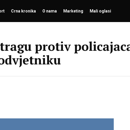
ort
Crna kronika
O nama
Marketing
Mali oglasi
ragu protiv policajaca
odvjetniku