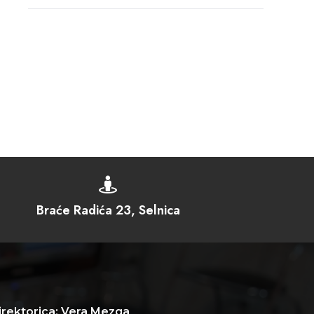

Braće Radića 23, Selnica
irektorica: Vera Mezga