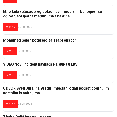
Etno kutak Zasadbreg dobio novi modularni kontejner za
očuvanje vrijedne međimurske baštine
OPĆINE
06.08.2026.
Mohamed Salah potpisao za Trabzonspor
SPORT
06.08.2026.
VIDEO Novi incident navijača Hajduka u Litvi
SPORT
06.08.2026.
UDVDR Sveti Juraj na Bregu i mještani odali počast poginulim i
nestalim braniteljima
OPĆINE
06.08.2026.
Zlatko Dalić ima novi posao