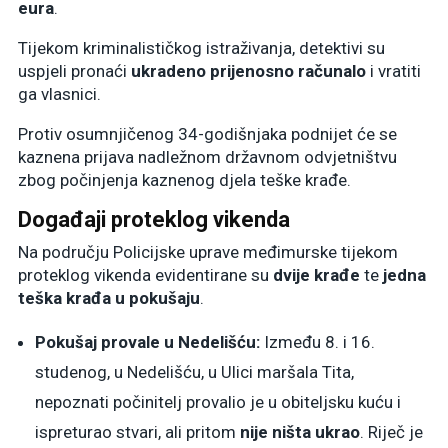
eura
.
Tijekom kriminalističkog istraživanja, detektivi su
uspjeli pronaći
ukradeno prijenosno računalo
i vratiti
ga vlasnici.
Protiv osumnjičenog 34-godišnjaka podnijet će se
kaznena prijava nadležnom državnom odvjetništvu
zbog počinjenja kaznenog djela teške krađe.
Događaji proteklog vikenda
Na području Policijske uprave međimurske tijekom
proteklog vikenda evidentirane su
dvije krađe
te
jedna
teška krađa u pokušaju
.
Pokušaj provale u Nedelišću:
Između 8. i 16.
studenog, u Nedelišću, u Ulici maršala Tita,
nepoznati počinitelj provalio je u obiteljsku kuću i
ispreturao stvari, ali pritom
nije ništa ukrao
. Riječ je