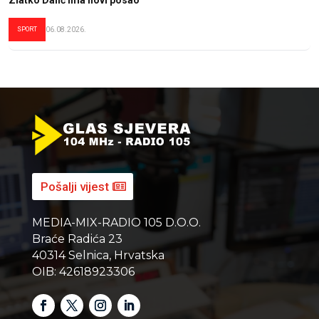
SPORT
06.08.2026.
Pošalji vijest
MEDIA-MIX-RADIO 105 D.O.O.
Braće Radića 23
40314 Selnica, Hrvatska
OIB: 42618923306