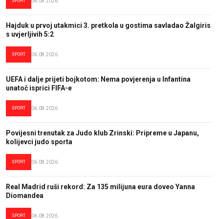
SPORT
06.08.2026.
Hajduk u prvoj utakmici 3. pretkola u gostima savladao Žalgiris
s uvjerljivih 5:2
SPORT
06.08.2026.
UEFA i dalje prijeti bojkotom: Nema povjerenja u Infantina
unatoč isprici FIFA-e
SPORT
06.08.2026.
Povijesni trenutak za Judo klub Zrinski: Pripreme u Japanu,
kolijevci judo sporta
SPORT
06.08.2026.
Real Madrid ruši rekord: Za 135 milijuna eura doveo Yanna
Diomandea
SPORT
06.08.2026.