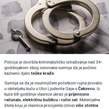
Policija je dovršila kriminalističko istraživanje nad 34-
godišnjakom zbog osnovane sumnje da je počinio
kazneno djelo
teške krađe
.
Sumnja se da je osumnjičeni početkom rujna provalio
u obiteljsku kuću u Ulici Ljudevita Gaja u
Čakovcu
. Iz
kuće 68-godišnje vlasnice ukrao je
prijenosno
računalo
,
električnu bušilicu
i
ručni sat
. Materijalna
šteta koju je vlasnica procijenila iznosi
više stotina