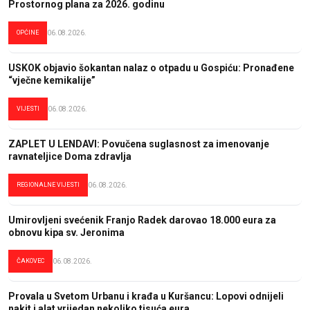
Prostornog plana za 2026. godinu
OPĆINE
06.08.2026.
USKOK objavio šokantan nalaz o otpadu u Gospiću: Pronađene
“vječne kemikalije”
VIJESTI
06.08.2026.
ZAPLET U LENDAVI: Povučena suglasnost za imenovanje
ravnateljice Doma zdravlja
REGIONALNE VIJESTI
06.08.2026.
Umirovljeni svećenik Franjo Radek darovao 18.000 eura za
obnovu kipa sv. Jeronima
ČAKOVEC
06.08.2026.
Provala u Svetom Urbanu i krađa u Kuršancu: Lopovi odnijeli
nakit i alat vrijedan nekoliko tisuća eura