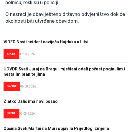
bolnicu, rekli su u policiji.
O nesreći je obaviješteno državno odvjetništvo dok će
okolnosti biti utvrđene očevidom.
VIDEO Novi incident navijača Hajduka u Litvi
SPORT
06.08.2026.
UDVDR Sveti Juraj na Bregu i mještani odali počast poginulim i
nestalim braniteljima
OPĆINE
06.08.2026.
Zlatko Dalić ima novi posao
SPORT
06.08.2026.
Općina Sveti Martin na Muri objavila Prijedlog izmjena