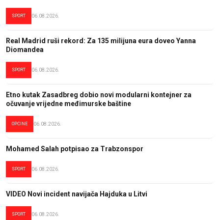
SPORT
06.08.2026.
Real Madrid ruši rekord: Za 135 milijuna eura doveo Yanna
Diomandea
SPORT
06.08.2026.
Etno kutak Zasadbreg dobio novi modularni kontejner za
očuvanje vrijedne međimurske baštine
OPĆINE
06.08.2026.
Mohamed Salah potpisao za Trabzonspor
SPORT
06.08.2026.
VIDEO Novi incident navijača Hajduka u Litvi
SPORT
06.08.2026.