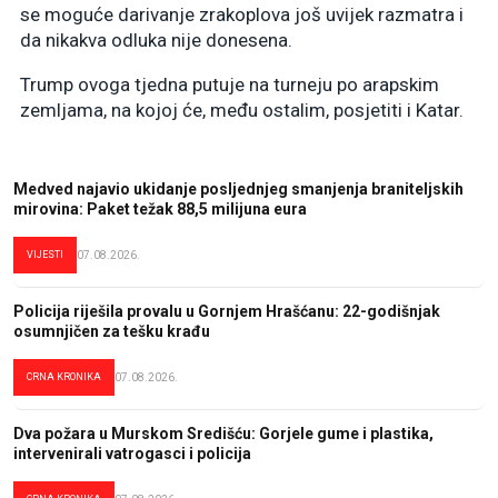
se moguće darivanje zrakoplova još uvijek razmatra i
da nikakva odluka nije donesena.
Trump ovoga tjedna putuje na turneju po arapskim
zemljama, na kojoj će, među ostalim, posjetiti i Katar.
Medved najavio ukidanje posljednjeg smanjenja braniteljskih
mirovina: Paket težak 88,5 milijuna eura
VIJESTI
07.08.2026.
Policija riješila provalu u Gornjem Hrašćanu: 22-godišnjak
osumnjičen za tešku krađu
CRNA KRONIKA
07.08.2026.
Dva požara u Murskom Središću: Gorjele gume i plastika,
intervenirali vatrogasci i policija