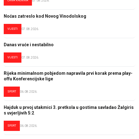
CRNA KRONIKA
07.08.2026.
Noćas zatreslo kod Novog Vinodolskog
VIJESTI
07.08.2026.
Danas vruće i nestabilno
VIJESTI
07.08.2026.
Rijeka minimalnom pobjedom napravila prvi korak prema play-
offu Konferencijske lige
SPORT
06.08.2026.
Hajduk u prvoj utakmici 3. pretkola u gostima savladao Žalgiris
s uvjerljivih 5:2
SPORT
06.08.2026.