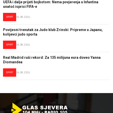
UEFA i dalje prijeti bojkotom: Nema povjerenja u Infantina
unatoč isprici FIFA-e
SPORT
06.08.2026.
Povijesni trenutak za Judo klub Zrinski: Pripreme u Japanu,
kolijevci judo sporta
SPORT
06.08.2026.
Real Madrid ruši rekord: Za 135 milijuna eura doveo Yanna
Diomandea
SPORT
06.08.2026.