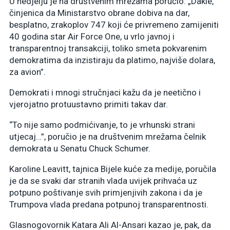
U nedjelju je na društvenim mrežama poručio: „Dakle,
činjenica da Ministarstvo obrane dobiva na dar,
besplatno, zrakoplov 747 koji će privremeno zamijeniti
40 godina star Air Force One, u vrlo javnoj i
transparentnoj transakciji, toliko smeta pokvarenim
demokratima da inzistiraju da platimo, najviše dolara,
za avion”.
Demokrati i mnogi stručnjaci kažu da je neetično i
vjerojatno protuustavno primiti takav dar.
“To nije samo podmićivanje, to je vrhunski strani
utjecaj…”, poručio je na društvenim mrežama čelnik
demokrata u Senatu Chuck Schumer.
Karoline Leavitt, tajnica Bijele kuće za medije, poručila
je da se svaki dar stranih vlada uvijek prihvaća uz
potpuno poštivanje svih primjenjivih zakona i da je
Trumpova vlada predana potpunoj transparentnosti.
Glasnogovornik Katara Ali Al-Ansari kazao je, pak, da