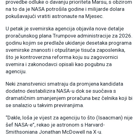
provedbe odluke o davanju prioriteta Marsu, s obzirom
na to da je NASA potrošila godine i milijarde dolara
pokušavajući vratiti astronaute na Mjesec.
U petak je svemirska agencija objavila nove detalje
proračunskog plana Trumpove administracije za 2026.
godinu kojim se predlaže ukidanje desetaka programa
svemirske znanosti i otpuštanje tisuća zaposlenika,
što je kontroverzna reforma koju su zagovornici
svemira i zakonodavci opisali kao pogubnu za
agenciju.
Neki znanstvenici smatraju da promjena kandidata
dodatno destabilizira NASA-u dok se suočava s
dramatičnim smanjenjem proračuna bez čelnika koji bi
se snalazio u takvim previranjima.
“Dakle, loša je vijest za agenciju to što (Isaacman) nije
šef NASA-e”, rekao je astronom s Harvard-
Smithsoniana Jonathan McDowell na X-u.