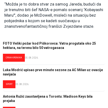
“Možda je to dobra stvar za samog Jareda, budući da
je trenutno biti šef NASA-e pomalo scenarij ‘Kobayashi
Maru'”, dodao je McDowell, misleći na situaciju bez
pobjednika s kojom se kadeti suočavaju u
znanstvenofantastičnoj franšizi Zvjezdane staze.
FOTO Veliki požar kod Piškorovca: Vatra progutala oko 25
hektara, na terenu bilo 50 vatrogasaca
CRNA KRONIKA
05.08.2026.
Luka Modrić upisao prve minute sezone za AC Milan uz ovacije
navijača
SPORT
05.08.2026.
Antonia Ružić zaustavljena u Torontu: Madison Keys bila
prejaka