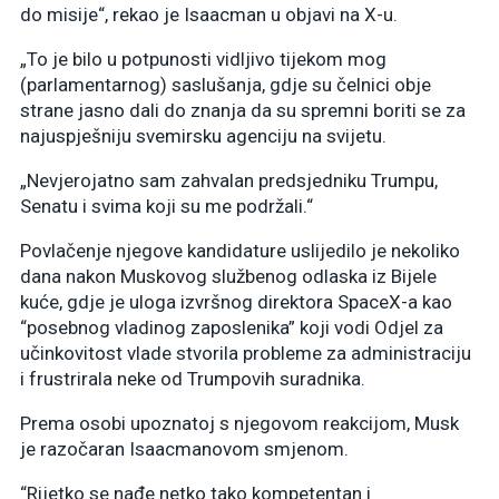
do misije“, rekao je Isaacman u objavi na X-u.
„To je bilo u potpunosti vidljivo tijekom mog
(parlamentarnog) saslušanja, gdje su čelnici obje
strane jasno dali do znanja da su spremni boriti se za
najuspješniju svemirsku agenciju na svijetu.
„Nevjerojatno sam zahvalan predsjedniku Trumpu,
Senatu i svima koji su me podržali.“
Povlačenje njegove kandidature uslijedilo je nekoliko
dana nakon Muskovog službenog odlaska iz Bijele
kuće, gdje je uloga izvršnog direktora SpaceX-a kao
“posebnog vladinog zaposlenika” koji vodi Odjel za
učinkovitost vlade stvorila probleme za administraciju
i frustrirala neke od Trumpovih suradnika.
Prema osobi upoznatoj s njegovom reakcijom, Musk
je razočaran Isaacmanovom smjenom.
“Rijetko se nađe netko tako kompetentan i