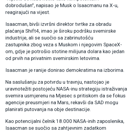
dobrodušan”, napisao je Musk o Isaacmanu na X-u,
reagirajući na vijest.
Isaacman, bivši izvršni direktor tvrtke za obradu
plaćanja Shift4, imao je široku podršku svemirske
industrije, ali se suočio sa zabrinutošću
zastupnika zbog veza s Muskom i njegovim SpaceX-
om, gdje je potrošio stotine milijuna dolara kao jedan
od prvih na privatnim svemirskim letovima.
Isaacman je ranije donirao demokratima na izborima.
Na saslušanju za potvrdu u travnju, nastojao je
uravnotežiti postojeću NASA-inu strategiju istraživanja
svemira usmjerenu na Mjesec s pritiskom da se fokus
agencije preusmjeri na Mars, rekavši da SAD mogu
planirati putovanja na obje destinacije.
Kao potencijalni čelnik 18.000 NASA-inih zaposlenika,
Isaacman se suočio sa zahtjevnim zadatkom