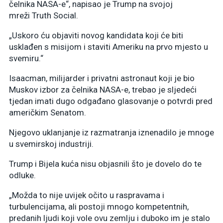
čelnika NASA-e“, napisao je Trump na svojoj
mreži Truth Social.
„Uskoro ću objaviti novog kandidata koji će biti
usklađen s misijom i staviti Ameriku na prvo mjesto u
svemiru.“
Isaacman, milijarder i privatni astronaut koji je bio
Muskov izbor za čelnika NASA-e, trebao je sljedeći
tjedan imati dugo odgađano glasovanje o potvrdi pred
američkim Senatom.
Njegovo uklanjanje iz razmatranja iznenadilo je mnoge
u svemirskoj industriji.
Trump i Bijela kuća nisu objasnili što je dovelo do te
odluke.
„Možda to nije uvijek očito u raspravama i
turbulencijama, ali postoji mnogo kompetentnih,
predanih ljudi koji vole ovu zemlju i duboko im je stalo