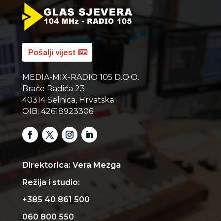
Pošalji vijest
MEDIA-MIX-RADIO 105 D.O.O.
Braće Radića 23
40314 Selnica, Hrvatska
OIB: 42618923306
Direktorica: Vera Mezga
Režija i studio:
+385 40 861 500
060 800 550