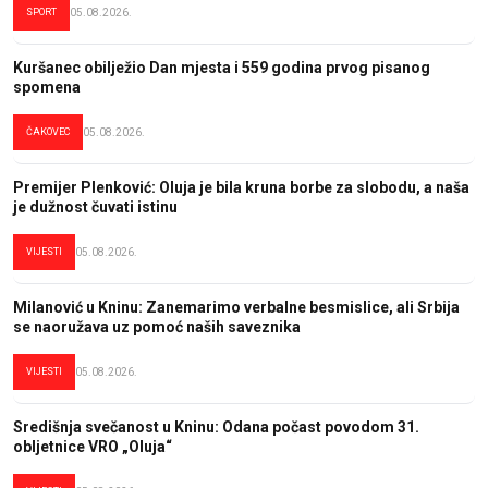
SPORT
05.08.2026.
Kuršanec obilježio Dan mjesta i 559 godina prvog pisanog
spomena
ČAKOVEC
05.08.2026.
Premijer Plenković: Oluja je bila kruna borbe za slobodu, a naša
je dužnost čuvati istinu
VIJESTI
05.08.2026.
Milanović u Kninu: Zanemarimo verbalne besmislice, ali Srbija
se naoružava uz pomoć naših saveznika
VIJESTI
05.08.2026.
Središnja svečanost u Kninu: Odana počast povodom 31.
obljetnice VRO „Oluja“