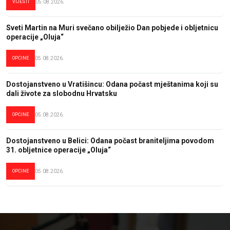
VIJESTI
05.08.2026.
Sveti Martin na Muri svečano obilježio Dan pobjede i obljetnicu
operacije „Oluja“
OPĆINE
05.08.2026.
Dostojanstveno u Vratišincu: Odana počast mještanima koji su
dali živote za slobodnu Hrvatsku
OPĆINE
05.08.2026.
Dostojanstveno u Belici: Odana počast braniteljima povodom
31. obljetnice operacije „Oluja“
OPĆINE
05.08.2026.