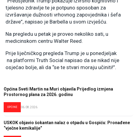
“Predsjednik Trump pokazuje izvrsno kognitivno i
tjelesno zdravlje te je potpuno sposoban za
izvršavanje dužnosti vrhovnog zapovjednika i šefa
države”, napisao je Barbella u svom izvješću.
Na pregledu u petak je proveo nekoliko sati, u
medicinskom centru Walter Reed.
Prije liječničkog pregleda Trump je u ponedjeljak
na platformi Truth Social napisao da se nikad nije
osjećao bolje, ali da “se te stvari moraju učiniti!”.
Općina Sveti Martin na Muri objavila Prijedlog izmjena
Prostornog plana za 2026. godinu
OPĆINE
06.08.2026.
USKOK objavio šokantan nalaz o otpadu u Gospiću: Pronađene
“vječne kemikalije”