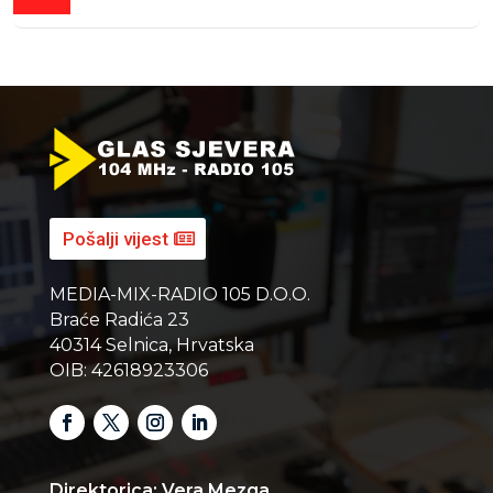
Pošalji vijest
MEDIA-MIX-RADIO 105 D.O.O.
Braće Radića 23
40314 Selnica, Hrvatska
OIB: 42618923306
Direktorica: Vera Mezga