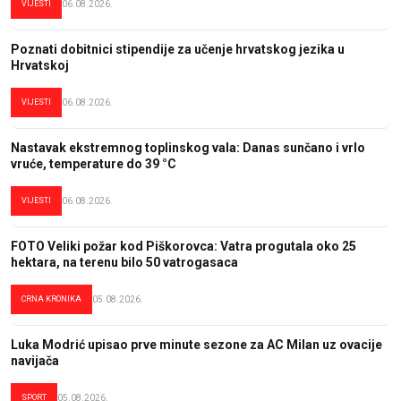
VIJESTI
06.08.2026.
Poznati dobitnici stipendije za učenje hrvatskog jezika u
Hrvatskoj
VIJESTI
06.08.2026.
Nastavak ekstremnog toplinskog vala: Danas sunčano i vrlo
vruće, temperature do 39 °C
VIJESTI
06.08.2026.
FOTO Veliki požar kod Piškorovca: Vatra progutala oko 25
hektara, na terenu bilo 50 vatrogasaca
CRNA KRONIKA
05.08.2026.
Luka Modrić upisao prve minute sezone za AC Milan uz ovacije
navijača
SPORT
05.08.2026.