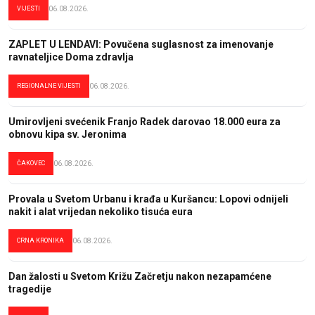
VIJESTI
06.08.2026.
ZAPLET U LENDAVI: Povučena suglasnost za imenovanje
ravnateljice Doma zdravlja
REGIONALNE VIJESTI
06.08.2026.
Umirovljeni svećenik Franjo Radek darovao 18.000 eura za
obnovu kipa sv. Jeronima
ČAKOVEC
06.08.2026.
Provala u Svetom Urbanu i krađa u Kuršancu: Lopovi odnijeli
nakit i alat vrijedan nekoliko tisuća eura
CRNA KRONIKA
06.08.2026.
Dan žalosti u Svetom Križu Začretju nakon nezapamćene
tragedije