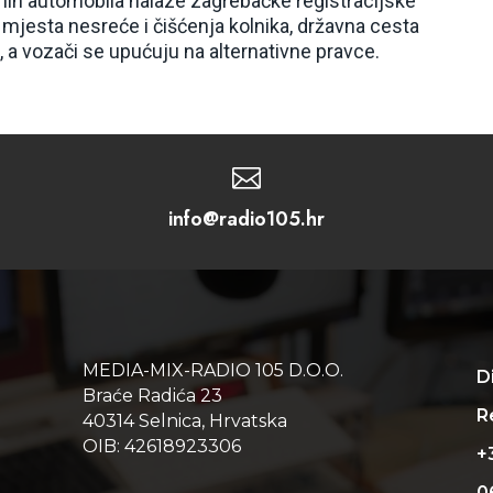
ih automobila nalaze zagrebačke registracijske
mjesta nesreće i čišćenja kolnika, državna cesta
 a vozači se upućuju na alternativne pravce.

info@radio105.hr
MEDIA-MIX-RADIO 105 D.O.O.
D
Braće Radića 23
Re
40314 Selnica, Hrvatska
OIB: 42618923306
+
0