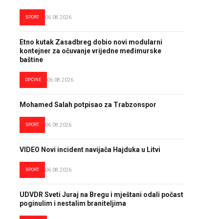
SPORT
06.08.2026.
Etno kutak Zasadbreg dobio novi modularni
kontejner za očuvanje vrijedne međimurske
baštine
OPĆINE
06.08.2026.
Mohamed Salah potpisao za Trabzonspor
SPORT
06.08.2026.
VIDEO Novi incident navijača Hajduka u Litvi
SPORT
06.08.2026.
UDVDR Sveti Juraj na Bregu i mještani odali počast
poginulim i nestalim braniteljima