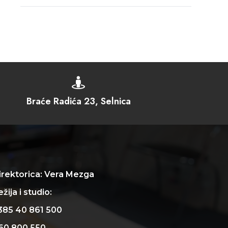

Braće Radića 23, Selnica
irektorica: Vera Mezga
žija i studio:
385 40 861 500
60 800 550