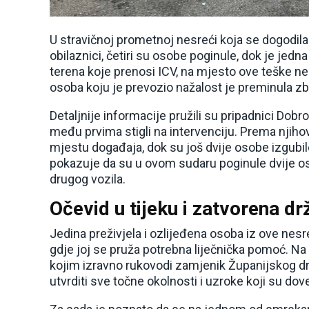
U stravičnoj prometnoj nesreći koja se dogodila 
obilaznici, četiri su osobe poginule, dok je jed
terena koje prenosi ICV, na mjesto ove teške ne
osoba koju je prevozio nažalost je preminula zb
Detaljnije informacije pružili su pripadnici Dob
među prvima stigli na intervenciju. Prema njih
mjestu događaja, dok su još dvije osobe izgubile
pokazuje da su u ovom sudaru poginule dvije os
drugog vozila.
Očevid u tijeku i zatvorena d
Jedina preživjela i ozlijeđena osoba iz ove nesr
gdje joj se pruža potrebna liječnička pomoć. N
kojim izravno rukovodi zamjenik Županijskog drža
utvrditi sve točne okolnosti i uzroke koji su dov