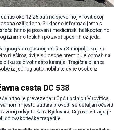
danas oko 12:25 sati na sjevernoj virovitičkoj
na osoba ozlijeđena. Sukladno informacijama s
sreće hitno je pozvan i medicinski helikopter, no
og iznimno teških i po život opasnih ozljeda.
rovoljnog vatrogasnog društva Suhopolje koji su
ovim riječima, dvije su osobe preminule odmah na
 bitku za život nešto kasnije. Tragična bilanca
obe iz jednog automobila te dvije osobe iz
ržavna cesta DC 538
eće hitno je prevezena u Opću bolnicu Virovitica,
a samom mjestu sudara provodi se detaljan očevid
vnog odvjetnika iz Bjelovara. Cilj ove istrage je
eli do ovako teške tragedije.