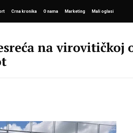
ort
Crna kronika
O nama
Marketing
Mali oglasi
reća na virovitičkoj o
ot