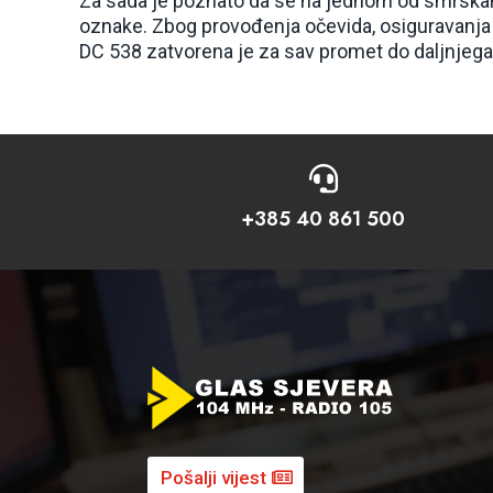
Za sada je poznato da se na jednom od smrskan
oznake. Zbog provođenja očevida, osiguravanja 
DC 538 zatvorena je za sav promet do daljnjega,

+385 40 861 500
Pošalji vijest