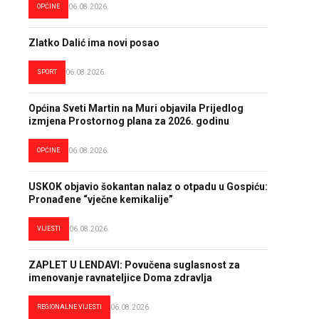
OPĆINE
06.08.2026.
Zlatko Dalić ima novi posao
SPORT
06.08.2026.
Općina Sveti Martin na Muri objavila Prijedlog
izmjena Prostornog plana za 2026. godinu
OPĆINE
06.08.2026.
USKOK objavio šokantan nalaz o otpadu u Gospiću:
Pronađene “vječne kemikalije”
VIJESTI
06.08.2026.
ZAPLET U LENDAVI: Povučena suglasnost za
imenovanje ravnateljice Doma zdravlja
REGIONALNE VIJESTI
06.08.2026.