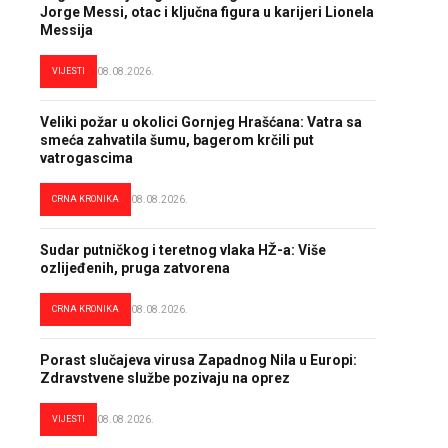
Jorge Messi, otac i ključna figura u karijeri Lionela
Messija
VIJESTI
08.08.2026.
Veliki požar u okolici Gornjeg Hrašćana: Vatra sa
smeća zahvatila šumu, bagerom krčili put
vatrogascima
CRNA KRONIKA
08.08.2026.
Sudar putničkog i teretnog vlaka HŽ-a: Više
ozlijeđenih, pruga zatvorena
CRNA KRONIKA
08.08.2026.
Porast slučajeva virusa Zapadnog Nila u Europi:
Zdravstvene službe pozivaju na oprez
VIJESTI
08.08.2026.