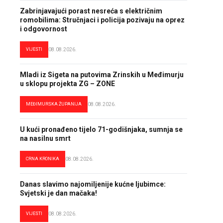
Zabrinjavajući porast nesreća s električnim
romobilima: Stručnjaci i policija pozivaju na oprez
i odgovornost
VIJESTI
08.08.2026.
Mladi iz Sigeta na putovima Zrinskih u Međimurju
u sklopu projekta ZG – ZONE
MEĐIMURSKA ŽUPANIJA
08.08.2026.
U kući pronađeno tijelo 71-godišnjaka, sumnja se
na nasilnu smrt
CRNA KRONIKA
08.08.2026.
Danas slavimo najomiljenije kućne ljubimce:
Svjetski je dan mačaka!
VIJESTI
08.08.2026.