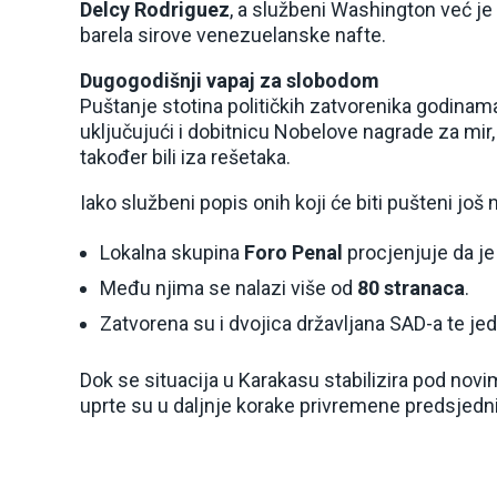
Delcy Rodriguez
, a službeni Washington već je 
barela sirove venezuelanske nafte.
Dugogodišnji vapaj za slobodom
Puštanje stotina političkih zatvorenika godinama s
uključujući i dobitnicu Nobelove nagrade za mir
također bili iza rešetaka.
Iako službeni popis onih koji će biti pušteni još 
Lokalna skupina
Foro Penal
procjenjuje da j
Među njima se nalazi više od
80 stranaca
.
Zatvorena su i dvojica državljana SAD-a te j
Dok se situacija u Karakasu stabilizira pod nov
uprte su u daljnje korake privremene predsjedni