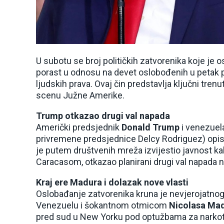
U subotu se broj političkih zatvorenika koje je 
porast u odnosu na devet oslobođenih u petak p
ljudskih prava. Ovaj čin predstavlja ključni trenu
scenu Južne Amerike.
Trump otkazao drugi val napada
Američki predsjednik
Donald Trump
i venezuel
privremene predsjednice Delcy Rodriguez) opis
je putem društvenih mreža izvijestio javnost k
Caracasom, otkazao planirani drugi val napada 
Kraj ere Madura i dolazak nove vlasti
Oslobađanje zatvorenika kruna je nevjerojatno
Venezuelu i šokantnom otmicom
Nicolasa Ma
pred sud u New Yorku pod optužbama za narkot