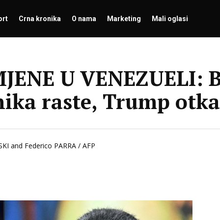
ort
Crna kronika
O nama
Marketing
Mali oglasi
ENE U VENEZUELI: Br
enika raste, Trump otk
SKI and Federico PARRA / AFP