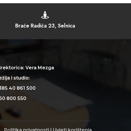

Braće Radića 23, Selnica
irektorica: Vera Mezga
žija i studio:
385 40 861 500
60 800 550
Politika privatnosti
|
Uvjeti korištenja