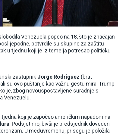
oslobodila Venezuela popeo na 18, što je značajan
oslijepodne, potvrdile su skupine za zaštitu
tak u tjednu koji je iz temelja potresao političku
anski zastupnik
Jorge Rodriguez
(brat
ali su ovo puštanje kao važnu gestu mira. Trump
ako je, zbog novouspostavljene suradnje s
na Venezuelu.
g tjedna koji je započeo američkim napadom na
dura
. Podsjetimo, bivši je predsjednik doveden
erorizam. U međuvremenu, prisegu je položila