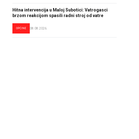
Hitna intervencija u Maloj Subotici: Vatrogasci
brzom reakcijom spasili radni stroj od vatre
OPĆINE
08.08.2026.