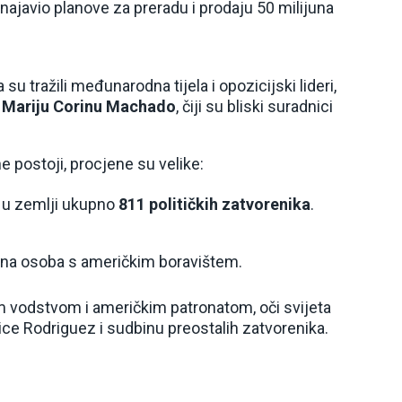
najavio planove za preradu i prodaju 50 milijuna
u tražili međunarodna tijela i opozicijski lideri,
,
Mariju Corinu Machado
, čiji su bliski suradnici
ne postoji, procjene su velike:
e u zemlji ukupno
811 političkih zatvorenika
.
edna osoba s američkim boravištem.
im vodstvom i američkim patronatom, oči svijeta
ce Rodriguez i sudbinu preostalih zatvorenika.