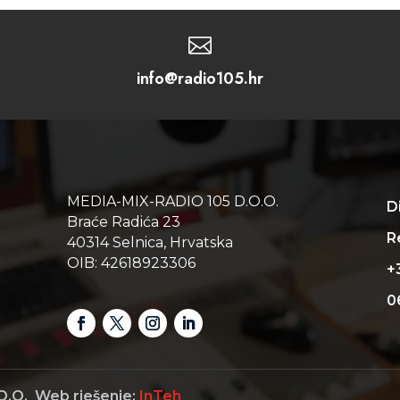

info@radio105.hr
MEDIA-MIX-RADIO 105 D.O.O.
D
Braće Radića 23
Re
40314 Selnica, Hrvatska
OIB: 42618923306
+
0
O.O. Web rješenje:
InTeh