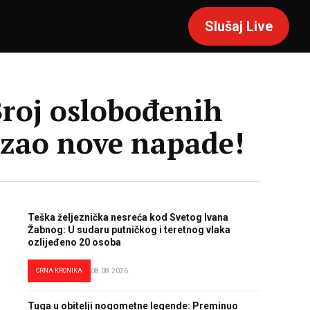
Slušaj Live
oj oslobođenih
azao nove napade!
Teška željeznička nesreća kod Svetog Ivana
Žabnog: U sudaru putničkog i teretnog vlaka
ozlijeđeno 20 osoba
CRNA KRONIKA
08.08.2026.
Tuga u obitelji nogometne legende: Preminuo