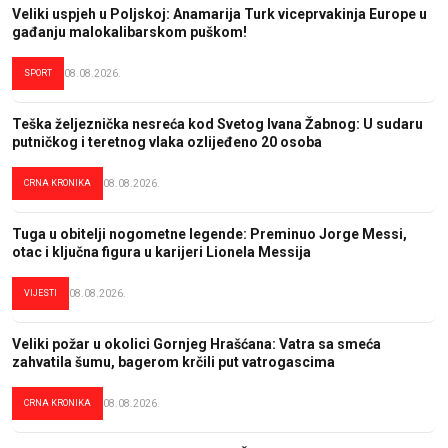
Veliki uspjeh u Poljskoj: Anamarija Turk viceprvakinja Europe u
gađanju malokalibarskom puškom!
SPORT
08.08.2026.
Teška željeznička nesreća kod Svetog Ivana Žabnog: U sudaru
putničkog i teretnog vlaka ozlijeđeno 20 osoba
CRNA KRONIKA
08.08.2026.
Tuga u obitelji nogometne legende: Preminuo Jorge Messi,
otac i ključna figura u karijeri Lionela Messija
VIJESTI
08.08.2026.
Veliki požar u okolici Gornjeg Hrašćana: Vatra sa smeća
zahvatila šumu, bagerom krčili put vatrogascima
CRNA KRONIKA
08.08.2026.