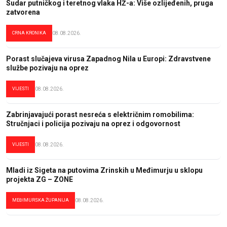
Sudar putničkog i teretnog vlaka HŽ-a: Više ozlijeđenih, pruga
zatvorena
CRNA KRONIKA
08.08.2026.
Porast slučajeva virusa Zapadnog Nila u Europi: Zdravstvene
službe pozivaju na oprez
VIJESTI
08.08.2026.
Zabrinjavajući porast nesreća s električnim romobilima:
Stručnjaci i policija pozivaju na oprez i odgovornost
VIJESTI
08.08.2026.
Mladi iz Sigeta na putovima Zrinskih u Međimurju u sklopu
projekta ZG – ZONE
MEĐIMURSKA ŽUPANIJA
08.08.2026.