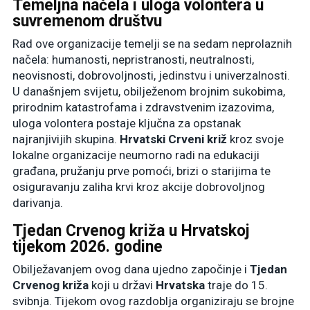
Temeljna načela i uloga volontera u
suvremenom društvu
Rad ove organizacije temelji se na sedam neprolaznih
načela: humanosti, nepristranosti, neutralnosti,
neovisnosti, dobrovoljnosti, jedinstvu i univerzalnosti.
U današnjem svijetu, obilježenom brojnim sukobima,
prirodnim katastrofama i zdravstvenim izazovima,
uloga volontera postaje ključna za opstanak
najranjivijih skupina.
Hrvatski Crveni križ
kroz svoje
lokalne organizacije neumorno radi na edukaciji
građana, pružanju prve pomoći, brizi o starijima te
osiguravanju zaliha krvi kroz akcije dobrovoljnog
darivanja.
Tjedan Crvenog križa u Hrvatskoj
tijekom 2026. godine
Obilježavanjem ovog dana ujedno započinje i
Tjedan
Crvenog križa
koji u državi
Hrvatska
traje do 15.
svibnja. Tijekom ovog razdoblja organiziraju se brojne