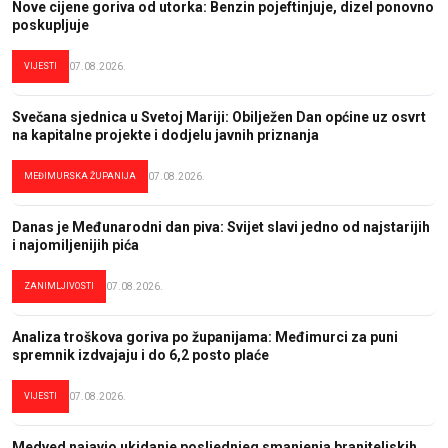
Nove cijene goriva od utorka: Benzin pojeftinjuje, dizel ponovno
poskupljuje
VIJESTI
07.08.2026.
Svečana sjednica u Svetoj Mariji: Obilježen Dan općine uz osvrt
na kapitalne projekte i dodjelu javnih priznanja
MEĐIMURSKA ŽUPANIJA
07.08.2026.
Danas je Međunarodni dan piva: Svijet slavi jedno od najstarijih
i najomiljenijih pića
ZANIMLJIVOSTI
07.08.2026.
Analiza troškova goriva po županijama: Međimurci za puni
spremnik izdvajaju i do 6,2 posto plaće
VIJESTI
07.08.2026.
Medved najavio ukidanje posljednjeg smanjenja braniteljskih