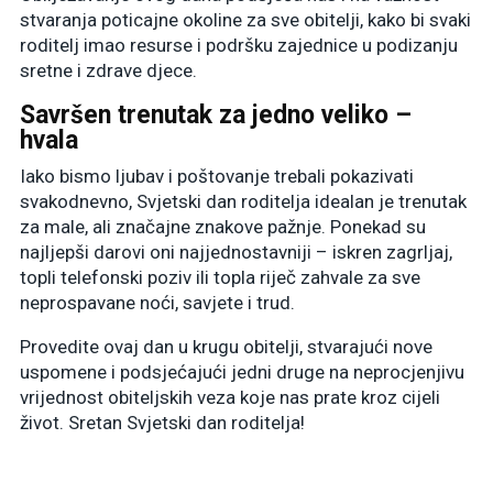
stvaranja poticajne okoline za sve obitelji, kako bi svaki
roditelj imao resurse i podršku zajednice u podizanju
sretne i zdrave djece.
Savršen trenutak za jedno veliko –
hvala
Iako bismo ljubav i poštovanje trebali pokazivati
svakodnevno, Svjetski dan roditelja idealan je trenutak
za male, ali značajne znakove pažnje. Ponekad su
najljepši darovi oni najjednostavniji – iskren zagrljaj,
topli telefonski poziv ili topla riječ zahvale za sve
neprospavane noći, savjete i trud.
Provedite ovaj dan u krugu obitelji, stvarajući nove
uspomene i podsjećajući jedni druge na neprocjenjivu
vrijednost obiteljskih veza koje nas prate kroz cijeli
život. Sretan Svjetski dan roditelja!