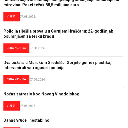
mirovina: Paket težak 88,5 milijuna eura
VIJESTI
07.08.2026.
Policija riješila provalu u Gornjem Hrašćanu: 22-godišnjak
osumnjičen za tešku krađu
CRNA KRONIKA
07.08.2026.
Dva požara u Murskom Središću: Gorjele gume i plastika,
intervenirali vatrogasci i policija
CRNA KRONIKA
07.08.2026.
Noćas zatreslo kod Novog Vinodolskog
VIJESTI
07.08.2026.
Danas vruće i nestabilno