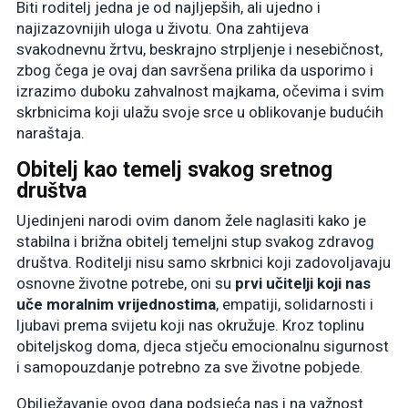
Biti roditelj jedna je od najljepših, ali ujedno i
najizazovnijih uloga u životu. Ona zahtijeva
svakodnevnu žrtvu, beskrajno strpljenje i nesebičnost,
zbog čega je ovaj dan savršena prilika da usporimo i
izrazimo duboku zahvalnost majkama, očevima i svim
skrbnicima koji ulažu svoje srce u oblikovanje budućih
naraštaja.
Obitelj kao temelj svakog sretnog
društva
Ujedinjeni narodi ovim danom žele naglasiti kako je
stabilna i brižna obitelj temeljni stup svakog zdravog
društva. Roditelji nisu samo skrbnici koji zadovoljavaju
osnovne životne potrebe, oni su
prvi učitelji koji nas
uče moralnim vrijednostima
, empatiji, solidarnosti i
ljubavi prema svijetu koji nas okružuje. Kroz toplinu
obiteljskog doma, djeca stječu emocionalnu sigurnost
i samopouzdanje potrebno za sve životne pobjede.
Obilježavanje ovog dana podsjeća nas i na važnost