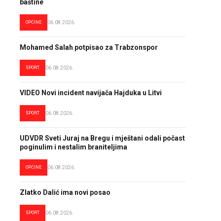
baštine
OPĆINE
06.08.2026.
Mohamed Salah potpisao za Trabzonspor
SPORT
06.08.2026.
VIDEO Novi incident navijača Hajduka u Litvi
SPORT
06.08.2026.
UDVDR Sveti Juraj na Bregu i mještani odali počast
poginulim i nestalim braniteljima
OPĆINE
06.08.2026.
Zlatko Dalić ima novi posao
SPORT
06.08.2026.