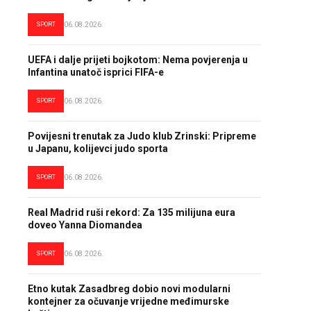
SPORT
06.08.2026.
UEFA i dalje prijeti bojkotom: Nema povjerenja u
Infantina unatoč isprici FIFA-e
SPORT
06.08.2026.
Povijesni trenutak za Judo klub Zrinski: Pripreme
u Japanu, kolijevci judo sporta
SPORT
06.08.2026.
Real Madrid ruši rekord: Za 135 milijuna eura
doveo Yanna Diomandea
SPORT
06.08.2026.
Etno kutak Zasadbreg dobio novi modularni
kontejner za očuvanje vrijedne međimurske