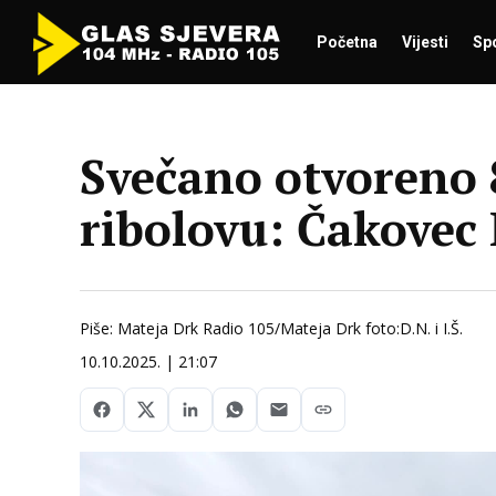
Početna
Vijesti
Sp
Svečano otvoreno 8
ribolovu: Čakovec
Piše: Mateja Drk Radio 105/Mateja Drk foto:D.N. i I.Š.
10.10.2025. | 21:07