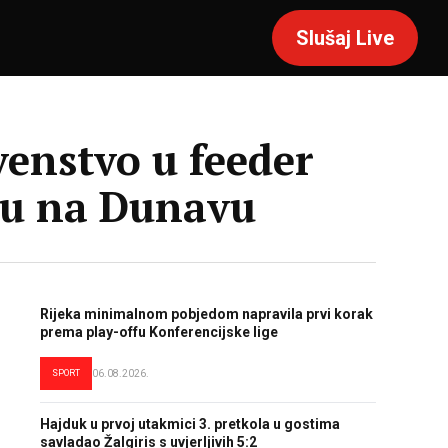
Slušaj Live
venstvo u feeder
rbu na Dunavu
Rijeka minimalnom pobjedom napravila prvi korak
prema play-offu Konferencijske lige
SPORT
06.08.2026.
Hajduk u prvoj utakmici 3. pretkola u gostima
savladao Žalgiris s uvjerljivih 5:2