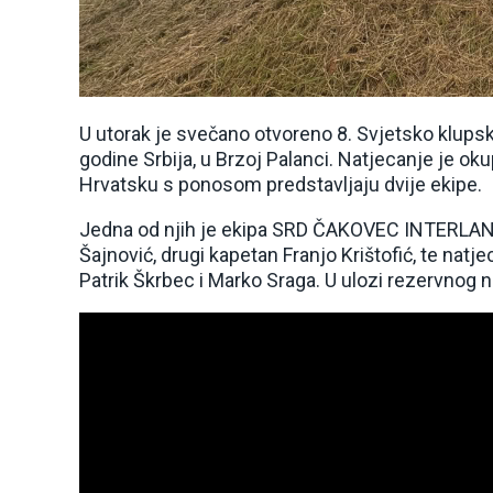
U utorak je svečano otvoreno 8. Svjetsko klupsk
godine Srbija, u Brzoj Palanci. Natjecanje je oku
Hrvatsku s ponosom predstavljaju dvije ekipe.
Jedna od njih je ekipa SRD ČAKOVEC INTERLAND 
Šajnović, drugi kapetan Franjo Krištofić, te natje
Patrik Škrbec i Marko Sraga. U ulozi rezervnog n
Reproduktor
videozapisa