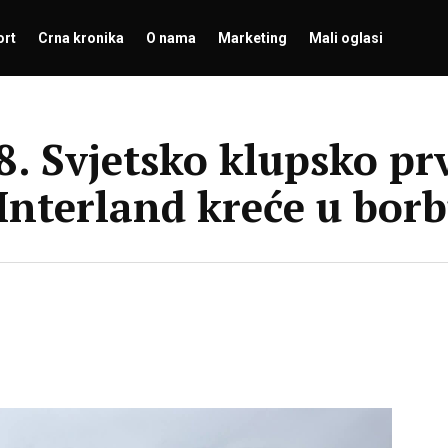
ort
Crna kronika
O nama
Marketing
Mali oglasi
. Svjetsko klupsko pr
 Interland kreće u bo