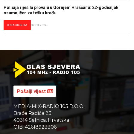
Policija riješila provalu u Gornjem Hrašćanu: 22-godišnjak
osumnjičen za tešku krađu
CRNA KRONIKA
07.08.2026.
Pošalji vijest
MEDIA-MIX-RADIO 105 D.O.O.
Braće Radića 23
40314 Selnica, Hrvatska
OIB: 42618923306