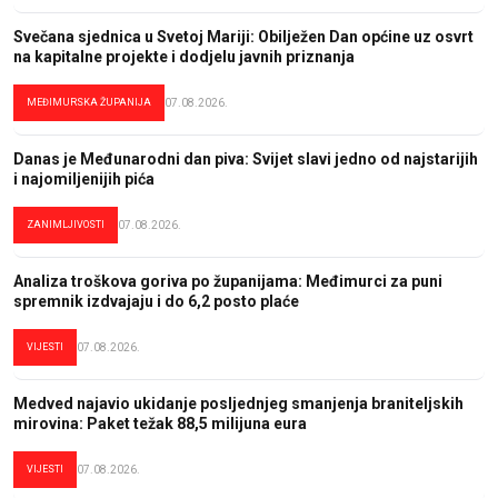
Svečana sjednica u Svetoj Mariji: Obilježen Dan općine uz osvrt
na kapitalne projekte i dodjelu javnih priznanja
MEĐIMURSKA ŽUPANIJA
07.08.2026.
Danas je Međunarodni dan piva: Svijet slavi jedno od najstarijih
i najomiljenijih pića
ZANIMLJIVOSTI
07.08.2026.
Analiza troškova goriva po županijama: Međimurci za puni
spremnik izdvajaju i do 6,2 posto plaće
VIJESTI
07.08.2026.
Medved najavio ukidanje posljednjeg smanjenja braniteljskih
mirovina: Paket težak 88,5 milijuna eura
VIJESTI
07.08.2026.