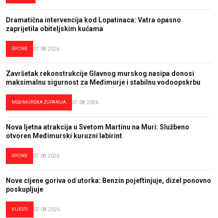
Dramatična intervencija kod Lopatinaca: Vatra opasno
zaprijetila obiteljskim kućama
OPĆINE
07.08.2026.
Završetak rekonstrukcije Glavnog murskog nasipa donosi
maksimalnu sigurnost za Međimurje i stabilnu vodoopskrbu
MEĐIMURSKA ŽUPANIJA
07.08.2026.
Nova ljetna atrakcija u Svetom Martinu na Muri: Službeno
otvoren Međimurski kuruzni labirint
OPĆINE
07.08.2026.
Nove cijene goriva od utorka: Benzin pojeftinjuje, dizel ponovno
poskupljuje
VIJESTI
07.08.2026.