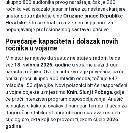
ukupno 800 sudionika prvog naraštaja, čak je 260
ročnika već iskazalo jasan interes za nastavak karijere
unutar postrojbi koje čine
Oružane snage Republike
Hrvatske
, što se smatra izuzetnim uspjehom za
popunjavanje profesionalnog sastava i pričuve.
Povećanje kapaciteta i dolazak novih
ročnika u vojarne
Ministar je najavio da sustav ne staje s radom te da
već
18. svibnja 2026. godine
u vojarne ulazi drugi
naraštaj ročnika. Ovoga puta kvota je povećana, pa će
obuku proći ukupno 900 mladih osoba, točnije 847
mladića i 53 djevojke. Novi polaznici bit će raspoređeni
u vojne objekte u mjestima
Knin
,
Slunj
i
Požega
, gdje
će proći intenzivan program osposobljavanja. Anušić
je naglasio kako je ovakav dinamičan tempo ključan za
dugoročnu stabilnost obrambenog sustava i uspjeh
cijelog projekta koji se provodi tijekom cijele
2026.
godina
.