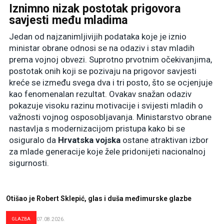
Iznimno nizak postotak prigovora
savjesti među mladima
Jedan od najzanimljivijih podataka koje je iznio
ministar obrane odnosi se na odaziv i stav mladih
prema vojnoj obvezi. Suprotno prvotnim očekivanjima,
postotak onih koji se pozivaju na prigovor savjesti
kreće se između svega dva i tri posto, što se ocjenjuje
kao fenomenalan rezultat. Ovakav snažan odaziv
pokazuje visoku razinu motivacije i svijesti mladih o
važnosti vojnog osposobljavanja. Ministarstvo obrane
nastavlja s modernizacijom pristupa kako bi se
osiguralo da
Hrvatska vojska
ostane atraktivan izbor
za mlade generacije koje žele pridonijeti nacionalnoj
sigurnosti.
Otišao je Robert Sklepić, glas i duša međimurske glazbe
GLAZBA
07.08.2026.