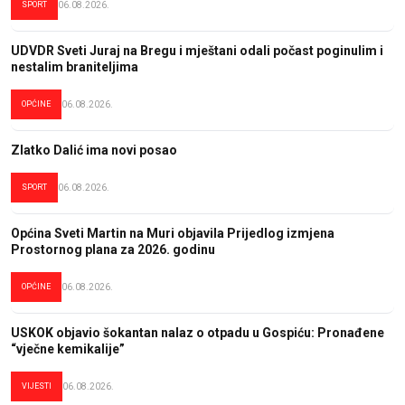
SPORT
06.08.2026.
UDVDR Sveti Juraj na Bregu i mještani odali počast poginulim i
nestalim braniteljima
OPĆINE
06.08.2026.
Zlatko Dalić ima novi posao
SPORT
06.08.2026.
Općina Sveti Martin na Muri objavila Prijedlog izmjena
Prostornog plana za 2026. godinu
OPĆINE
06.08.2026.
USKOK objavio šokantan nalaz o otpadu u Gospiću: Pronađene
“vječne kemikalije”
VIJESTI
06.08.2026.