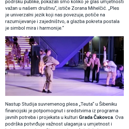
podršku publike, pokazali smo koliko je glas umjetnosti
važan u našem društvu“, ističe Zorana Mihelčić. „Ples
je univerzalni jezik koji nas povezuje, potiče na
razumijevanje i zajedništvo, a glazba pokreta postala
je simbol mira i harmonije.“
Nastup Studija suvremenog plesa „Teuta“ u Šibeniku
financijski je potpomognut i sredstvima iz programa
javnih potreba i projekata u kulturi
Grada Čakovca
. Ova
podrška potvrđuje važnost ulaganja u umjetnost i