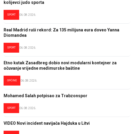
kolijevci judo sporta
SPORT
06.08.2026.
Real Madrid ruši rekord: Za 135 milijuna eura doveo Yanna
Diomandea
SPORT
06.08.2026.
Etno kutak Zasadbreg dobio novi modularni kontejner za
očuvanje vrijedne međimurske baštine
OPĆINE
06.08.2026.
Mohamed Salah potpisao za Trabzonspor
SPORT
06.08.2026.
VIDEO Novi incident navijača Hajduka u Litvi