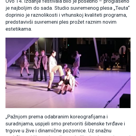
Ovo 14. izdanje festivala bilo je posebno – proglašeno
je najboljim do sada. Studio suvremenog plesa „Teuta“
doprinio je raznolikosti i vrhunskoj kvaliteti programa,
predstavivši suvremeni ples prožet raznim novim
estetikama.
„Pažnjom prema odabranim koreografijama i
suradnjama, uspjeli smo pretvoriti šibenske tvrđave i
trgove u žive i dinamične pozornice. Uz snažnu