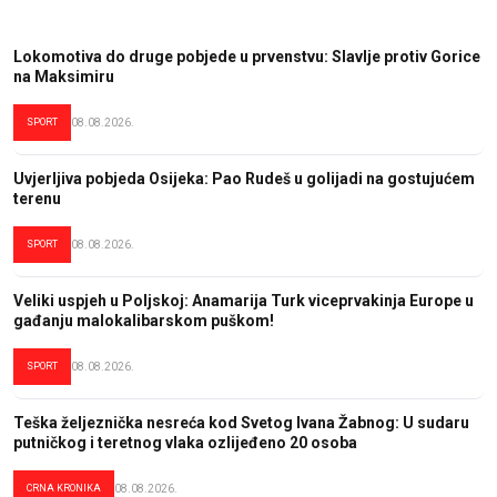
Lokomotiva do druge pobjede u prvenstvu: Slavlje protiv Gorice
na Maksimiru
SPORT
08.08.2026.
Uvjerljiva pobjeda Osijeka: Pao Rudeš u golijadi na gostujućem
terenu
SPORT
08.08.2026.
Veliki uspjeh u Poljskoj: Anamarija Turk viceprvakinja Europe u
gađanju malokalibarskom puškom!
SPORT
08.08.2026.
Teška željeznička nesreća kod Svetog Ivana Žabnog: U sudaru
putničkog i teretnog vlaka ozlijeđeno 20 osoba
CRNA KRONIKA
08.08.2026.