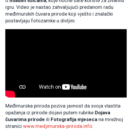
o
mladim lisicama
, koje noćne sate koriste za živahnu
igru. Video je nastao zahvaljujući predanom radu
međimurskih čuvara prirode koji vješto i znalački
postavljaju fotozamke u divljini.
Međimurska priroda poziva javnost da svoja vlastita
opažanja iz prirode dojavi putem rubrike
Dojava
čuvarima prirode
ili
Fotografija mjeseca
na mrežnoj
stranici
www.medjimurska-priroda.info
.