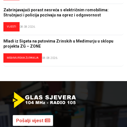
Zabrinjavajući porast nesreća s električnim romobilima:
Stručnjaci i policija pozivaju na oprez i odgovornost
VIJESTI
08.08.2026.
Mladi iz Sigeta na putovima Zrinskih u Međimurju u sklopu
projekta ZG – ZONE
MEĐIMURSKA ŽUPANIJA
08.08.2026.
Pošalji vijest