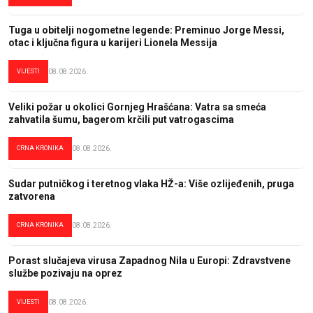
Tuga u obitelji nogometne legende: Preminuo Jorge Messi,
otac i ključna figura u karijeri Lionela Messija
VIJESTI
08.08.2026.
Veliki požar u okolici Gornjeg Hrašćana: Vatra sa smeća
zahvatila šumu, bagerom krčili put vatrogascima
CRNA KRONIKA
08.08.2026.
Sudar putničkog i teretnog vlaka HŽ-a: Više ozlijeđenih, pruga
zatvorena
CRNA KRONIKA
08.08.2026.
Porast slučajeva virusa Zapadnog Nila u Europi: Zdravstvene
službe pozivaju na oprez
VIJESTI
08.08.2026.