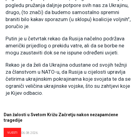
pogledu pružanja daljnje potpore svih nas za Ukrajinu,
drugo, (to znači) da budemo samostalno spremni
braniti bilo kakav sporazum (u sklopu) koalicije voljnih”,
poručio je.
Putin je u četvrtak rekao da Rusija načelno podržava
američki prijedlog o prekidu vatre, ali da se borbe ne
mogu zaustaviti dok se ne ispune određeni uvjeti.
Rekao je da želi da Ukrajina odustane od svojih težnji
za članstvom u NATO-u, da Rusija u cijelosti upravlja
četirima ukrajinskim pokrajinama koje svojata te da se
ograniči veličina ukrajinske vojske, što su zahtjevi koje
je Kijev odbacio.
Dan žalosti u Svetom Križu Začretju nakon nezapamćene
tragedije
VIJESTI
06.08.2026.