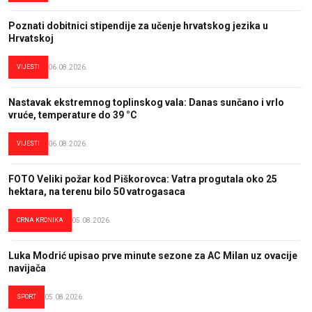
Poznati dobitnici stipendije za učenje hrvatskog jezika u
Hrvatskoj
VIJESTI
06.08.2026.
Nastavak ekstremnog toplinskog vala: Danas sunčano i vrlo
vruće, temperature do 39 °C
VIJESTI
06.08.2026.
FOTO Veliki požar kod Piškorovca: Vatra progutala oko 25
hektara, na terenu bilo 50 vatrogasaca
CRNA KRONIKA
05.08.2026.
Luka Modrić upisao prve minute sezone za AC Milan uz ovacije
navijača
SPORT
05.08.2026.