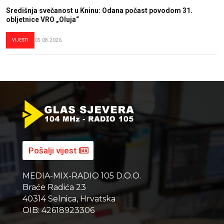
Središnja svečanost u Kninu: Odana počast povodom 31.
obljetnice VRO „Oluja“
VIJESTI
05.08.2026.
Pošalji vijest
MEDIA-MIX-RADIO 105 D.O.O.
Braće Radića 23
40314 Selnica, Hrvatska
OIB: 42618923306