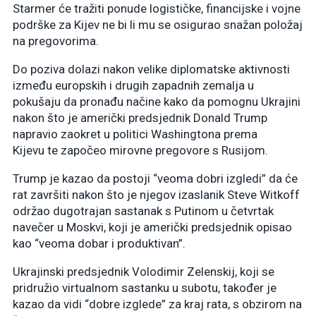
Starmer će tražiti ponude logističke, financijske i vojne
podrške za Kijev ne bi li mu se osigurao snažan položaj
na pregovorima.
Do poziva dolazi nakon velike diplomatske aktivnosti
između europskih i drugih zapadnih zemalja u
pokušaju da pronađu načine kako da pomognu Ukrajini
nakon što je američki predsjednik Donald Trump
napravio zaokret u politici Washingtona prema
Kijevu te započeo mirovne pregovore s Rusijom.
Trump je kazao da postoji “veoma dobri izgledi” da će
rat završiti nakon što je njegov izaslanik Steve Witkoff
održao dugotrajan sastanak s Putinom u četvrtak
navečer u Moskvi, koji je američki predsjednik opisao
kao “veoma dobar i produktivan”.
Ukrajinski predsjednik Volodimir Zelenskij, koji se
pridružio virtualnom sastanku u subotu, također je
kazao da vidi “dobre izglede” za kraj rata, s obzirom na