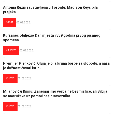
Antonia Ružić zaustavljena u Torontu: Madison Keys bila
prejaka
SPORT
05.08.2026.
Kuršanec obilježio Dan mjesta i 559 godina prvog pisanog
spomena
ČAKOVEC
05.08.2026.
Premijer Plenković: Oluja je bila kruna borbe za slobodu, a naša
je dužnost čuvati istinu
VIJESTI
05.08.2026.
Milanović u Kninu: Zanemarimo verbalne besmislice, ali Srbija
se naoružava uz pomoć naših saveznika
VIJESTI
05.08.2026.