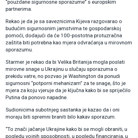
“pouzdane sigurnosne sporazume” s europskim
partnerima.
Rekao je da je sa saveznicima Kijeva razgovarao o
budućim sigurnosnim jamstvima te gospodarskoj
pomoći, dodajući da će 100-postotna protuzračna
zaštita biti potrebna kao mjera odvraćanja u mirovnom
sporazumu.
Starmer je rekao da bi Velika Britanija mogla poslati
mirovne snage u Ukrajinu u slučaju sporazuma o
prekidu vatre, no pozvao je Washington da ponudi
sigurnosni “potporni mehanizam” za te snage, što je
mjera za koju vjeruje da je ključna kako bi se spriječilo
Putina da ponovo napadne.
Sudionicima subotnjeg sastanka je kazao da i oni
moraju biti spremni braniti bilo kakav sporazum.
“To znači jačanje Ukrajine kako bi se mogli obraniti, u
pogledu vojnih sposobnosti, u pogledu financiranja, u