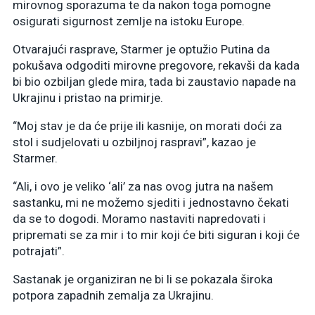
mirovnog sporazuma te da nakon toga pomogne
osigurati sigurnost zemlje na istoku Europe.
Otvarajući rasprave, Starmer je optužio Putina da
pokušava odgoditi mirovne pregovore, rekavši da kada
bi bio ozbiljan glede mira, tada bi zaustavio napade na
Ukrajinu i pristao na primirje.
“Moj stav je da će prije ili kasnije, on morati doći za
stol i sudjelovati u ozbiljnoj raspravi”, kazao je
Starmer.
“Ali, i ovo je veliko ‘ali’ za nas ovog jutra na našem
sastanku, mi ne možemo sjediti i jednostavno čekati
da se to dogodi. Moramo nastaviti napredovati i
pripremati se za mir i to mir koji će biti siguran i koji će
potrajati”.
Sastanak je organiziran ne bi li se pokazala široka
potpora zapadnih zemalja za Ukrajinu.