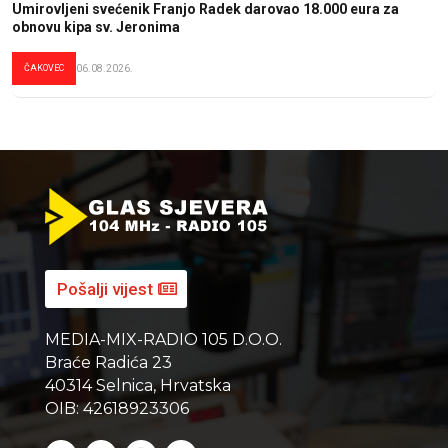
Umirovljeni svećenik Franjo Radek darovao 18.000 eura za
obnovu kipa sv. Jeronima
ČAKOVEC
06.08.2026.
Pošalji vijest
MEDIA-MIX-RADIO 105 D.O.O.
Braće Radića 23
40314 Selnica, Hrvatska
OIB: 42618923306