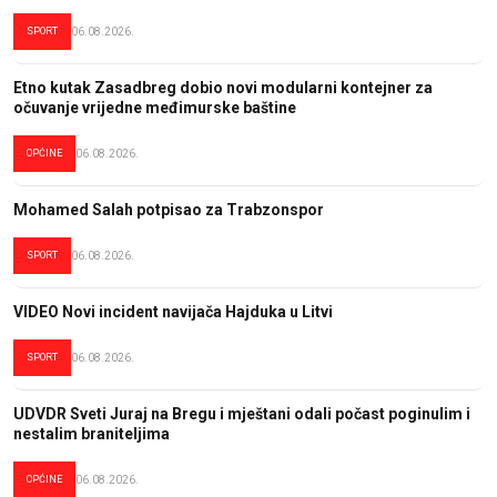
SPORT
06.08.2026.
Etno kutak Zasadbreg dobio novi modularni kontejner za
očuvanje vrijedne međimurske baštine
OPĆINE
06.08.2026.
Mohamed Salah potpisao za Trabzonspor
SPORT
06.08.2026.
VIDEO Novi incident navijača Hajduka u Litvi
SPORT
06.08.2026.
UDVDR Sveti Juraj na Bregu i mještani odali počast poginulim i
nestalim braniteljima
OPĆINE
06.08.2026.