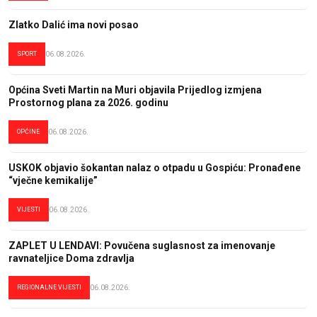
Zlatko Dalić ima novi posao
SPORT
06.08.2026.
Općina Sveti Martin na Muri objavila Prijedlog izmjena
Prostornog plana za 2026. godinu
OPĆINE
06.08.2026.
USKOK objavio šokantan nalaz o otpadu u Gospiću: Pronađene
“vječne kemikalije”
VIJESTI
06.08.2026.
ZAPLET U LENDAVI: Povučena suglasnost za imenovanje
ravnateljice Doma zdravlja
REGIONALNE VIJESTI
06.08.2026.