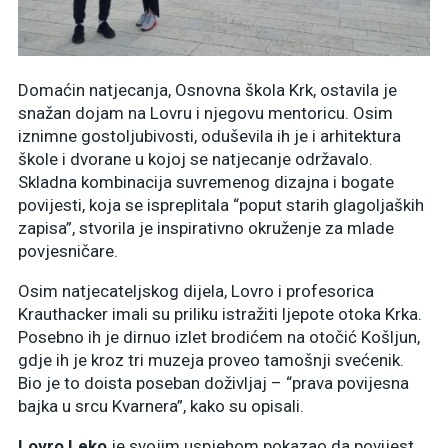
Domaćin natjecanja, Osnovna škola Krk, ostavila je
snažan dojam na Lovru i njegovu mentoricu. Osim
iznimne gostoljubivosti, oduševila ih je i arhitektura
škole i dvorane u kojoj se natjecanje održavalo.
Skladna kombinacija suvremenog dizajna i bogate
povijesti, koja se ispreplitala “poput starih glagoljaških
zapisa”, stvorila je inspirativno okruženje za mlade
povjesničare.
Osim natjecateljskog dijela, Lovro i profesorica
Krauthacker imali su priliku istražiti ljepote otoka Krka.
Posebno ih je dirnuo izlet brodićem na otočić Košljun,
gdje ih je kroz tri muzeja proveo tamošnji svećenik.
Bio je to doista poseban doživljaj – “prava povijesna
bajka u srcu Kvarnera”, kako su opisali.
Lovro Leko
je svojim uspjehom pokazao da povijest