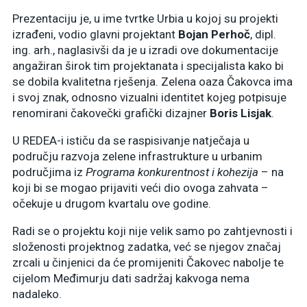
Prezentaciju je, u ime tvrtke Urbia u kojoj su projekti
izrađeni, vodio glavni projektant
Bojan Perhoč
, dipl.
ing. arh., naglasivši da je u izradi ove dokumentacije
angažiran širok tim projektanata i specijalista kako bi
se dobila kvalitetna rješenja. Zelena oaza Čakovca ima
i svoj znak, odnosno vizualni identitet kojeg potpisuje
renomirani čakovečki grafički dizajner
Boris Lisjak
.
U REDEA-i ističu da se raspisivanje natječaja u
području razvoja zelene infrastrukture u urbanim
područjima iz
Programa konkurentnost i kohezija
– na
koji bi se mogao prijaviti veći dio ovoga zahvata –
očekuje u drugom kvartalu ove godine.
Radi se o projektu koji nije velik samo po zahtjevnosti i
složenosti projektnog zadatka, već se njegov značaj
zrcali u činjenici da će promijeniti Čakovec nabolje te
cijelom Međimurju dati sadržaj kakvoga nema
nadaleko.