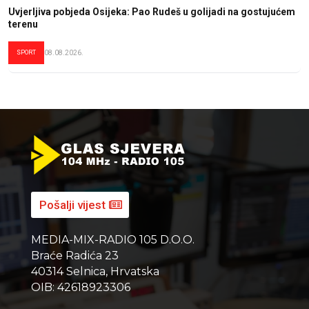
Uvjerljiva pobjeda Osijeka: Pao Rudeš u golijadi na gostujućem
terenu
SPORT
08.08.2026.
Pošalji vijest
MEDIA-MIX-RADIO 105 D.O.O.
Braće Radića 23
40314 Selnica, Hrvatska
OIB: 42618923306