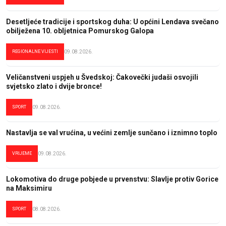
Desetljeće tradicije i sportskog duha: U općini Lendava svečano
obilježena 10. obljetnica Pomurskog Galopa
REGIONALNE VIJESTI
09.08.2026.
Veličanstveni uspjeh u Švedskoj: Čakovečki judaši osvojili
svjetsko zlato i dvije bronce!
SPORT
09.08.2026.
Nastavlja se val vrućina, u većini zemlje sunčano i iznimno toplo
VRIJEME
09.08.2026.
Lokomotiva do druge pobjede u prvenstvu: Slavlje protiv Gorice
na Maksimiru
SPORT
08.08.2026.