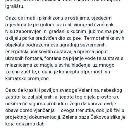
igralištu.
Oaza će imati i piknik zonu s roštiljima, sjedećim
mjestima te pergolom uz mali vinograd i voćnjak.
Nisu zaboravljeni ni građani s kućnim ljubimcima pa je
u dijelu parka predviđen dio za pse. Termotehnika svih
objekata podrazumijeva ugradnju suvremenih,
energetski učinkovitih sustava, a oprema poput
ukrasnih fontana, fontana za pijenje vode te sustava s
mlaznicama za maglu u svrhu hlađenja, uz mnogo
zelene zaštite, u duhu je koncepta otpornosti na
klimatske promjene.
Oazu će krasiti i paviljon svetoga Valentina, nebeskog
zaštitnika zaljubljenih, a ljepota tog dijela prostora u
nekima će sigurno probuditi i želju da upravo ovdje
obave obred vjenčanja. I ovoga trenutka, dok još živi u
projektnoj dokumentaciji, Zelena oaza Čakovca slika je
koja oduzima dah.