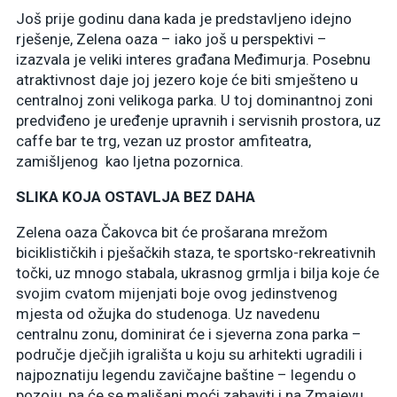
Još prije godinu dana kada je predstavljeno idejno
rješenje, Zelena oaza – iako još u perspektivi –
izazvala je veliki interes građana Međimurja. Posebnu
atraktivnost daje joj jezero koje će biti smješteno u
centralnoj zoni velikoga parka. U toj dominantnoj zoni
predviđeno je uređenje upravnih i servisnih prostora, uz
caffe bar te trg, vezan uz prostor amfiteatra,
zamišljenog kao ljetna pozornica.
SLIKA KOJA OSTAVLJA BEZ DAHA
Zelena oaza Čakovca bit će prošarana mrežom
biciklističkih i pješačkih staza, te sportsko-rekreativnih
točki, uz mnogo stabala, ukrasnog grmlja i bilja koje će
svojim cvatom mijenjati boje ovog jedinstvenog
mjesta od ožujka do studenoga. Uz navedenu
centralnu zonu, dominirat će i sjeverna zona parka –
područje dječjih igrališta u koju su arhitekti ugradili i
najpoznatiju legendu zavičajne baštine – legendu o
pozoju, pa će se mališani moći zabaviti i na Zmajevu