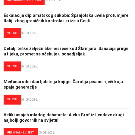
MEĐIMURSKA ŽUPANIJA
09.08.2026.
Eskalacija diplomatskog sukoba: Španjolska uvela protumjere
Italiji zbog graničnih kontrola i krize u Ceuti
VIJESTI
09.08.2026.
Detalji teške željezničke nesreće kod Škrinjara: Sanacija pruge
u tijeku, promet se očekuje u ponedjeljak
VIJESTI
09.08.2026.
Međunarodni dan ljubitelja knjige: Čarolija pisane riječi koja
spaja generacije
VIJESTI
09.08.2026.
Veliki uspjeh mladog debatanta: Aleks Grof iz Lendave drugi
najbolji govornik na svijetu!
REGIONALNE VIJESTI
09.08.2026.