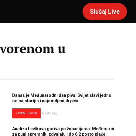
Slušaj Live
otvorenom u
Danas je Međunarodni dan piva: Svijet slavi jedno
od najstarijih i najomiljenijih pića
ZANIMLJIVOSTI
07.08.2026.
Analiza troškova goriva po županijama: Međimurci
za puni spremnik izdvajaju i do 6,2 posto plaće