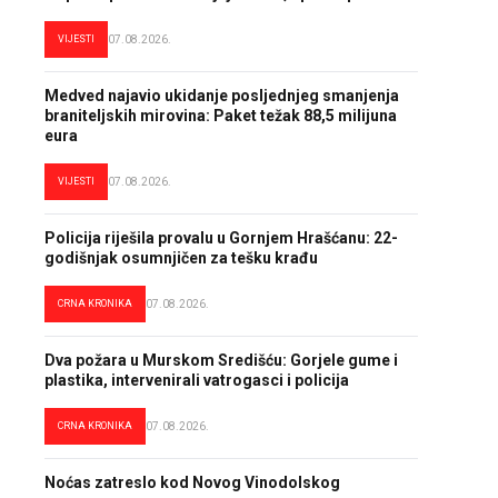
VIJESTI
07.08.2026.
Medved najavio ukidanje posljednjeg smanjenja
braniteljskih mirovina: Paket težak 88,5 milijuna
eura
VIJESTI
07.08.2026.
Policija riješila provalu u Gornjem Hrašćanu: 22-
godišnjak osumnjičen za tešku krađu
CRNA KRONIKA
07.08.2026.
Dva požara u Murskom Središću: Gorjele gume i
plastika, intervenirali vatrogasci i policija
CRNA KRONIKA
07.08.2026.
Noćas zatreslo kod Novog Vinodolskog