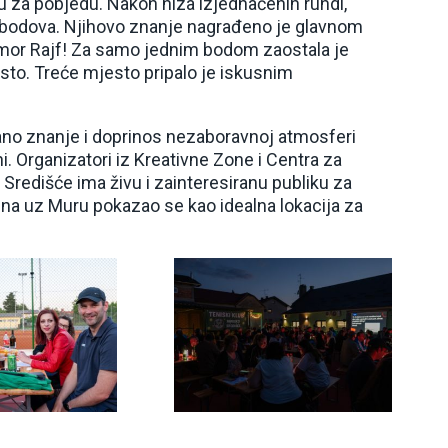
u za pobjedu. Nakon niza izjednačenih rundi,
bodova. Njihovo znanje nagrađeno je glavnom
mor Rajf! Za samo jednim bodom zaostala je
sto. Treće mjesto pripalo je iskusnim
ano znanje i doprinos nezaboravnoj atmosferi
. Organizatori iz Kreativne Zone i Centra za
Središće ima živu i zainteresiranu publiku za
ina uz Muru pokazao se kao idealna lokacija za