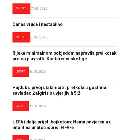
VIJESTI
07.08.2026.
Danas vruće i nestabilno
VIJESTI
07.08.2026.
Rijeka minimalnom pobjedom napravila prvi korak
prema play-offu Konferencijske lige
SPORT
06.08.2026.
Hajduk u prvoj utakmici 3. pretkola u gostima
savladao Žalgiris s uvjerljivih 5:2
SPORT
06.08.2026.
UEFA i dalje prijeti bojkotom: Nema povjerenja u
Infantina unatoč isprici FIFA-e