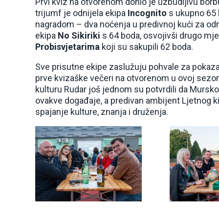
Prvi kviz na otvorenom donio je uzbudljivu borb
trijumf je odnijela ekipa
Incognito
s ukupno 65 
nagradom – dva noćenja u predivnoj kući za od
ekipa
No Sikiriki
s 64 boda, osvojivši drugo mje
Probisvjetarima
koji su sakupili 62 boda.
Sve prisutne ekipe zaslužuju pohvale za pokaz
prve kvizaške večeri na otvorenom u ovoj sezoni
kulturu Rudar još jednom su potvrdili da Mursko 
ovakve događaje, a predivan ambijent Ljetnog k
spajanje kulture, znanja i druženja.