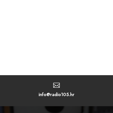

info@radio105.hr