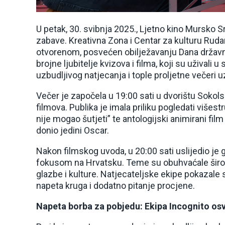
U petak, 30. svibnja 2025., Ljetno kino Mursko S
zabave. Kreativna Zona i Centar za kulturu Rudar
otvorenom, posvećen obilježavanju Dana državn
brojne ljubitelje kvizova i filma, koji su užival
uzbudljivog natjecanja i tople proljetne večeri 
Večer je započela u 19:00 sati u dvorištu Soko
filmova. Publika je imala priliku pogledati višes
nije mogao šutjeti” te antologijski animirani fil
donio jedini Oscar.
Nakon filmskog uvoda, u 20:00 sati uslijedio je 
fokusom na Hrvatsku. Teme su obuhvaćale širok s
glazbe i kulture. Natjecateljske ekipe pokazale s
napeta kruga i dodatno pitanje procjene.
Napeta borba za pobjedu: Ekipa Incognito osv