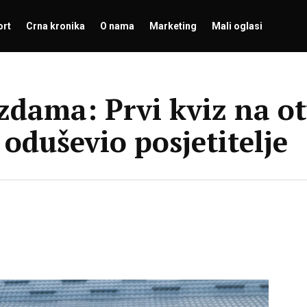
ort
Crna kronika
O nama
Marketing
Mali oglasi
ezdama: Prvi kviz na 
oduševio posjetitelje