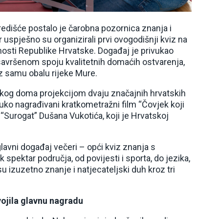
redišće postalo je čarobna pozornica znanja i
 uspješno su organizirali prvi ovogodišnji kviz na
osti Republike Hrvatske. Događaj je privukao
i u savršenom spoju kvalitetnih domaćih ostvarenja,
uz samu obalu rijeke Mure.
lskog doma projekcijom dvaju značajnih hrvatskih
truko nagrađivani kratkometražni film “Čovjek koji
m “Surogat” Dušana Vukotića, koji je Hrvatskoj
glavni događaj večeri – opći kviz znanja s
pektar područja, od povijesti i sporta, do jezika,
u izuzetno znanje i natjecateljski duh kroz tri
ojila glavnu nagradu