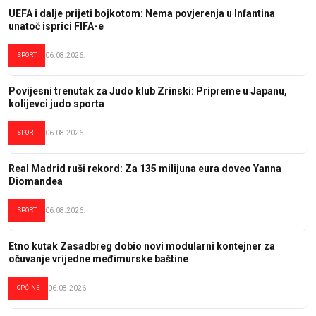
UEFA i dalje prijeti bojkotom: Nema povjerenja u Infantina
unatoč isprici FIFA-e
SPORT
06.08.2026.
Povijesni trenutak za Judo klub Zrinski: Pripreme u Japanu,
kolijevci judo sporta
SPORT
06.08.2026.
Real Madrid ruši rekord: Za 135 milijuna eura doveo Yanna
Diomandea
SPORT
06.08.2026.
Etno kutak Zasadbreg dobio novi modularni kontejner za
očuvanje vrijedne međimurske baštine
OPĆINE
06.08.2026.