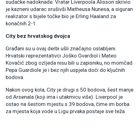
sudačke nadoknade. Vratar Liverpoola Alisson skrivio
je kazneni udarac srušivši Matheusa Nunesa, a siguran
realizator s bijele točke bio je Erling Haaland za
konačnih 2-1.
City bez hrvatskog dvojca
Građani su u ovaj derbi ušli značajno oslabljeni.
Hrvatski reprezentativci Joško Gvardiol i Mateo
Kovačić zbog ozljeda nisu bili u zapisniku, no momčad
Pepa Guardiole je i bez njih uspjela doći do ključnih
bodova.
Nakon ovog kola, City je drugi s 50 bodova, šest manje
od Arsenala (koji ima i utakmicu više). Liverpool je
ostao na šestom mjestu s 39 bodova, čime im borba
za mjesta koja vode u Ligu prvaka postaje sve teža.