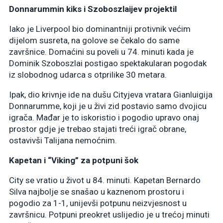
Donnarummin kiks i Szoboszlaijev projektil
Iako je Liverpool bio dominantniji protivnik većim
dijelom susreta, na golove se čekalo do same
završnice. Domaćini su poveli u 74. minuti kada je
Dominik Szoboszlai postigao spektakularan pogodak
iz slobodnog udarca s otprilike 30 metara.
Ipak, dio krivnje ide na dušu Cityjeva vratara Gianluigija
Donnarumme, koji je u živi zid postavio samo dvojicu
igrača. Mađar je to iskoristio i pogodio upravo onaj
prostor gdje je trebao stajati treći igrač obrane,
ostavivši Talijana nemoćnim.
Kapetan i “Viking” za potpuni šok
City se vratio u život u 84. minuti. Kapetan Bernardo
Silva najbolje se snašao u kaznenom prostoru i
pogodio za 1-1, unijevši potpunu neizvjesnost u
završnicu. Potpuni preokret uslijedio je u trećoj minuti