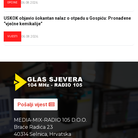
OPĆINE
06.08.2026.
USKOK objavio šokantan nalaz o otpadu u Gospiću: Pronađene
“vječne kemikalije”
VIJESTI
06.08.2026.
Pošalji vijest
MEDIA-MIX-RADIO 105 D.O.O.
Braće Radića 23
40314 Selnica, Hrvatska