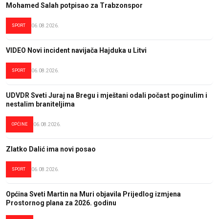
Mohamed Salah potpisao za Trabzonspor
SPORT
06.08.2026.
VIDEO Novi incident navijača Hajduka u Litvi
SPORT
06.08.2026.
UDVDR Sveti Juraj na Bregu i mještani odali počast poginulim i
nestalim braniteljima
OPĆINE
06.08.2026.
Zlatko Dalić ima novi posao
SPORT
06.08.2026.
Općina Sveti Martin na Muri objavila Prijedlog izmjena
Prostornog plana za 2026. godinu