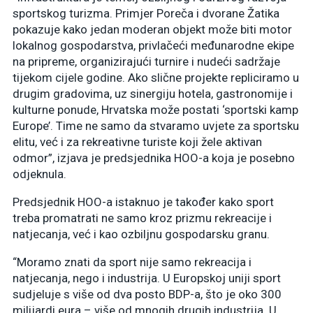
sportskog turizma. Primjer Poreča i dvorane Žatika
pokazuje kako jedan moderan objekt može biti motor
lokalnog gospodarstva, privlačeći međunarodne ekipe
na pripreme, organizirajući turnire i nudeći sadržaje
tijekom cijele godine. Ako slične projekte repliciramo u
drugim gradovima, uz sinergiju hotela, gastronomije i
kulturne ponude, Hrvatska može postati ‘sportski kamp
Europe’. Time ne samo da stvaramo uvjete za sportsku
elitu, već i za rekreativne turiste koji žele aktivan
odmor”, izjava je predsjednika HOO-a koja je posebno
odjeknula.
Predsjednik HOO-a istaknuo je također kako sport
treba promatrati ne samo kroz prizmu rekreacije i
natjecanja, već i kao ozbiljnu gospodarsku granu.
“Moramo znati da sport nije samo rekreacija i
natjecanja, nego i industrija. U Europskoj uniji sport
sudjeluje s više od dva posto BDP-a, što je oko 300
milijardi eura – više od mnogih drugih industrija. U