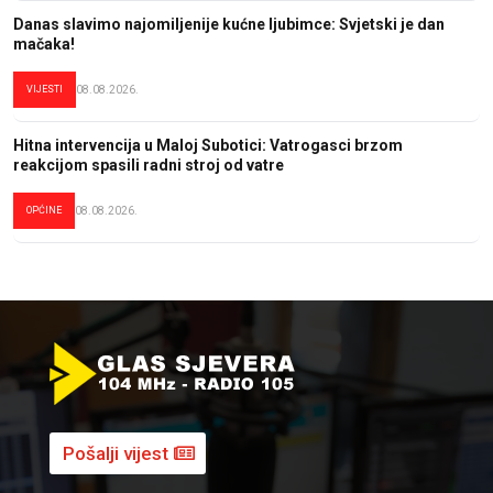
Danas slavimo najomiljenije kućne ljubimce: Svjetski je dan
mačaka!
VIJESTI
08.08.2026.
Hitna intervencija u Maloj Subotici: Vatrogasci brzom
reakcijom spasili radni stroj od vatre
OPĆINE
08.08.2026.
Pošalji vijest