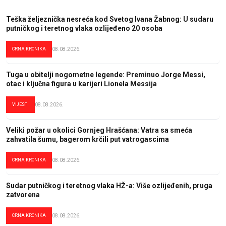
Teška željeznička nesreća kod Svetog Ivana Žabnog: U sudaru
putničkog i teretnog vlaka ozlijeđeno 20 osoba
CRNA KRONIKA
08.08.2026.
Tuga u obitelji nogometne legende: Preminuo Jorge Messi,
otac i ključna figura u karijeri Lionela Messija
VIJESTI
08.08.2026.
Veliki požar u okolici Gornjeg Hrašćana: Vatra sa smeća
zahvatila šumu, bagerom krčili put vatrogascima
CRNA KRONIKA
08.08.2026.
Sudar putničkog i teretnog vlaka HŽ-a: Više ozlijeđenih, pruga
zatvorena
CRNA KRONIKA
08.08.2026.