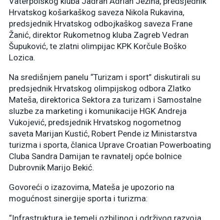
Vaterpolskog kluba Jadran Adrian Ježina, predsjednik
Hrvatskog košarkaškog saveza Nikola Rukavina,
predsjednik Hrvatskog odbojkaškog saveza Frane
Žanić, direktor Rukometnog kluba Zagreb Vedran
Šupuković, te zlatni olimpijac KPK Korčule Boško
Lozica.
Na središnjem panelu “Turizam i sport” diskutirali su
predsjednik Hrvatskog olimpijskog odbora Zlatko
Mateša, direktorica Sektora za turizam i Samostalne
sluzbe za marketing i komunikacije HGK Andreja
Vukojević, predsjednik Hrvatskog nogometnog
saveta Marijan Kustić, Robert Pende iz Ministarstva
turizma i sporta, članica Uprave Croatian Powerboating
Cluba Sandra Damijan te ravnatelj opće bolnice
Dubrovnik Marijo Bekić.
Govoreći o izazovima, Mateša je upozorio na
mogućnost sinergije sporta i turizma:
“Infrastruktura je temelj ozbiljnog i održivog razvoja