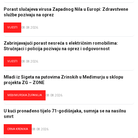
Porast slučajeva virusa Zapadnog Nila u Europi: Zdravstvene
službe pozivaju na oprez
VIJESTI
08.08.2026.
Zabrinjavajući porast nesreća s električnim romobilima:
Stručnjaci i policija pozivaju na oprez i odgovornost
VIJESTI
08.08.2026.
Mladi iz Sigeta na putovima Zrinskih u Međimurju u sklopu
projekta ZG – ZONE
MEĐIMURSKA ŽUPANIJA
08.08.2026.
U kući pronađeno tijelo 71-godišnjaka, sumnja se na nasilnu
smrt
CRNA KRONIKA
08.08.2026.