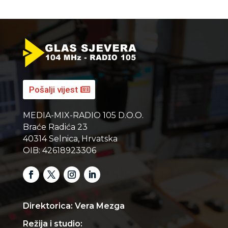
Pošalji vijest
MEDIA-MIX-RADIO 105 D.O.O.
Braće Radića 23
40314 Selnica, Hrvatska
OIB: 42618923306
Direktorica: Vera Mezga
Režija i studio: