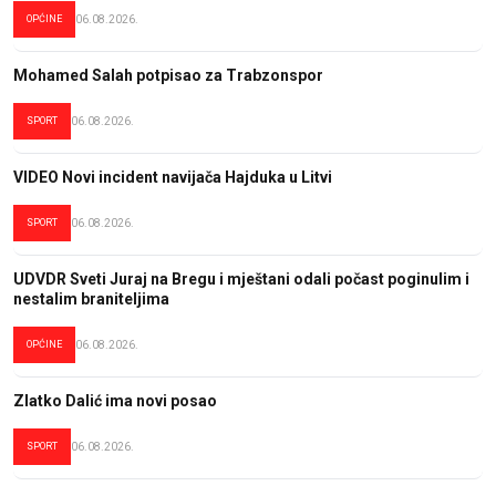
OPĆINE
06.08.2026.
Mohamed Salah potpisao za Trabzonspor
SPORT
06.08.2026.
VIDEO Novi incident navijača Hajduka u Litvi
SPORT
06.08.2026.
UDVDR Sveti Juraj na Bregu i mještani odali počast poginulim i
nestalim braniteljima
OPĆINE
06.08.2026.
Zlatko Dalić ima novi posao
SPORT
06.08.2026.