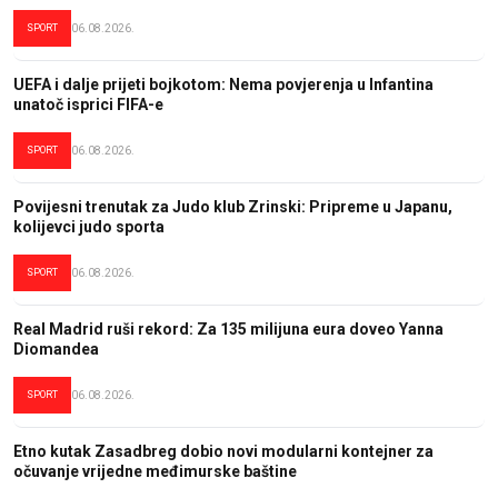
SPORT
06.08.2026.
UEFA i dalje prijeti bojkotom: Nema povjerenja u Infantina
unatoč isprici FIFA-e
SPORT
06.08.2026.
Povijesni trenutak za Judo klub Zrinski: Pripreme u Japanu,
kolijevci judo sporta
SPORT
06.08.2026.
Real Madrid ruši rekord: Za 135 milijuna eura doveo Yanna
Diomandea
SPORT
06.08.2026.
Etno kutak Zasadbreg dobio novi modularni kontejner za
očuvanje vrijedne međimurske baštine