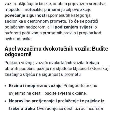
vozila, uključujući bicikle, osobna prijevozna sredstva,
mopede i motocikle, primarni je cilj ove akcije
povećanje sigurnosti
spomenutih kategorija
sudionika u cestovnom prometu. To će se postići
pojačanim nadzorom, ali i
podizanjem svijesti
o
nužnosti poštivanja prometnih pravila i propisa kod
svih sudionika.
Apel vozačima dvokotačnih vozila: Budite
odgovorni!
Prilikom vožnje, vozači dvokotačnih vozila trebaju
obratiti posebnu pažnju na sljedeće ključne faktore koji
značajno utječu na sigurnost u prometu:
Brzinu i neopreznu vožnju
: Prilagodite brzinu
uvjetima na cesti i budite svjesni okoline.
Nepravilno pretjecanje i prelaženje te prijelaz iz
trake u traku
: Ove radnje su česti uzroci nesreća.