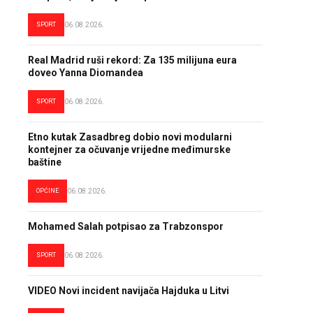
SPORT
06.08.2026.
Real Madrid ruši rekord: Za 135 milijuna eura
doveo Yanna Diomandea
SPORT
06.08.2026.
Etno kutak Zasadbreg dobio novi modularni
kontejner za očuvanje vrijedne međimurske
baštine
OPĆINE
06.08.2026.
Mohamed Salah potpisao za Trabzonspor
SPORT
06.08.2026.
VIDEO Novi incident navijača Hajduka u Litvi