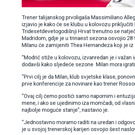
Trener talijanskog prvoligaša Massimiliano Alleg
izjavio je kako će se klubu u kolovozu priključi
Tridesetdevetogodišnji Hrvat trenutno se natj
Madridom, gdje je u trinaest sezona osvojio 28 t
Milanu će zamijeniti Thea Hernandeza koji je iz 
“Modrić stiže u kolovozu, izvanredan je i važan ig
dodavši kako sljedeće sezone Milan mora igrati 
“Prvi cilj je da Milan, klub svjetske klase, ponovn
prve konferencije za novinare kao trener Rosso
“Ovaj cilj ćemo postići samo napornim i entuzi
mene, i ako se ujedinimo iza momčadi, od vlasnik
najbolje moguće stanje”, nastavio je.
“Jednostavno moramo raditi na uredan i odgovoran
je u svojoj trenerskoj karijeri osvojio šest naslo