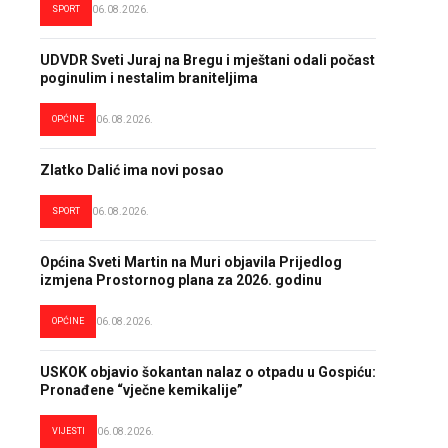
SPORT
06.08.2026.
UDVDR Sveti Juraj na Bregu i mještani odali počast
poginulim i nestalim braniteljima
OPĆINE
06.08.2026.
Zlatko Dalić ima novi posao
SPORT
06.08.2026.
Općina Sveti Martin na Muri objavila Prijedlog
izmjena Prostornog plana za 2026. godinu
OPĆINE
06.08.2026.
USKOK objavio šokantan nalaz o otpadu u Gospiću:
Pronađene “vječne kemikalije”
VIJESTI
06.08.2026.