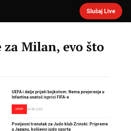
Slušaj Live
e za Milan, evo što
UEFA i dalje prijeti bojkotom: Nema povjerenja u
Infantina unatoč isprici FIFA-e
SPORT
06.08.2026.
Povijesni trenutak za Judo klub Zrinski: Pripreme
u Japanu, kolijevci judo sporta