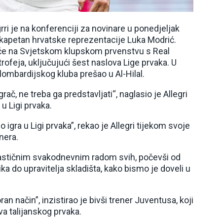
rri je na konferenciji za novinare u ponedjeljak
ti kapetan hrvatske reprezentacije Luka Modrić.
eče na Svjetskom klupskom prvenstvu s Real
rofeja, uključujući šest naslova Lige prvaka. U
lombardijskog kluba prešao u Al-Hilal.
rač, ne treba ga predstavljati“, naglasio je Allegri
u Ligi prvaka.
o igra u Ligi prvaka”, rekao je Allegri tijekom svoje
nera.
jastičnim svakodnevnim radom svih, počevši od
a do upravitelja skladišta, kako bismo je doveli u
 način”, inzistirao je bivši trener Juventusa, koji
va talijanskog prvaka.