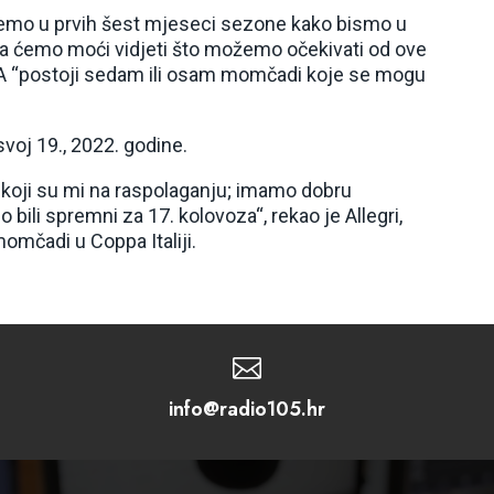
žemo u prvih šest mjeseci sezone kako bismo u
ada ćemo moći vidjeti što možemo očekivati ​​od ove
ri A “postoji sedam ili osam momčadi koje se mogu
 svoj 19., 2022. godine.
 koji su mi na raspolaganju; imamo dobru
bili spremni za 17. kolovoza“, rekao je Allegri,
omčadi u Coppa Italiji.

info@radio105.hr