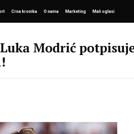
ort
Crna kronika
O nama
Marketing
Mali oglasi
: Luka Modrić potpisuj
!