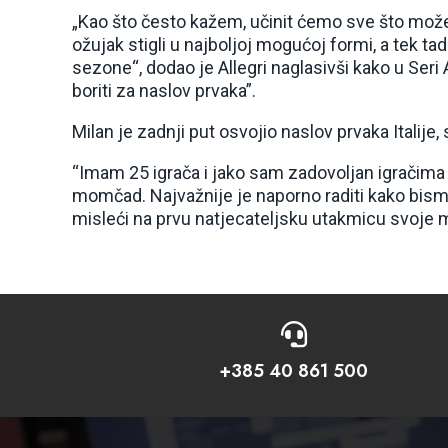
„Kao što često kažem, učinit ćemo sve što mo
ožujak stigli u najboljoj mogućoj formi, a tek t
sezone“, dodao je Allegri naglasivši kako u Se
boriti za naslov prvaka”.
Milan je zadnji put osvojio naslov prvaka Italije,
“Imam 25 igrača i jako sam zadovoljan igračima
momčad. Najvažnije je naporno raditi kako bismo 
misleći na prvu natjecateljsku utakmicu svoje m

+385 40 861 500