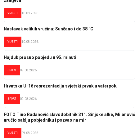
zahtjeva
VIJESTI
10.08.2026.
Nastavak velikih vrućina: Sunčano i do 38 °C
VIJESTI
10.08.2026.
Hajduk prosuo pobjedu u 95. minuti
SPORT
09.08.2026.
Hrvatska U-16 reprezentacija svjetski prvak u vaterpolu
SPORT
09.08.2026.
FOTO Tino Radanović slavodobitnik 311. Sinjske alke, Milanović
uručio sablju pobjedniku i pozvao na mir
VIJESTI
09.08.2026.