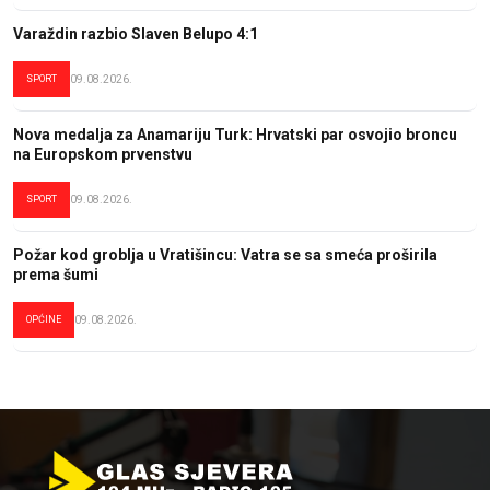
Varaždin razbio Slaven Belupo 4:1
SPORT
09.08.2026.
Nova medalja za Anamariju Turk: Hrvatski par osvojio broncu
na Europskom prvenstvu
SPORT
09.08.2026.
Požar kod groblja u Vratišincu: Vatra se sa smeća proširila
prema šumi
OPĆINE
09.08.2026.