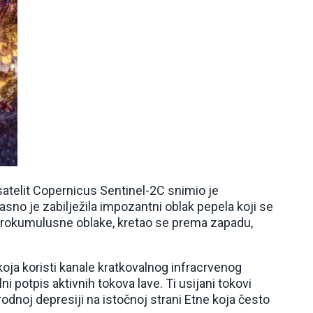
atelit Copernicus Sentinel-2C snimio je
asno je zabilježila impozantni oblak pepela koji se
 pirokumulusne oblake, kretao se prema zapadu,
oja koristi kanale kratkovalnog infracrvenog
i potpis aktivnih tokova lave. Ti usijani tokovi
rodnoj depresiji na istočnoj strani Etne koja često