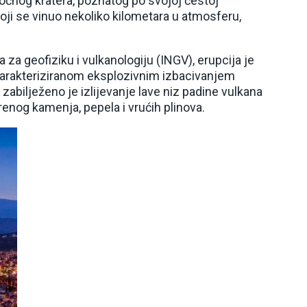
točnog kratera, poznatog po svojoj čestoj
koji se vinuo nekoliko kilometara u atmosferu,
 za geofiziku i vulkanologiju (INGV), erupcija je
arakteriziranom eksplozivnim izbacivanjem
zabilježeno je izlijevanje lave niz padine vulkana
renog kamenja, pepela i vrućih plinova.