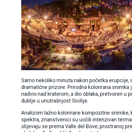
Samo nekoliko minuta nakon početka erupcije, s
dramatične prizore. Prirodna kolorirana snimka j
nadvio nad kraterom, a dio oblaka, pretvoren u
dublje u unutrašnjost Sicilije.
Analizom lažno kolorirane kompozitne snimke, k
spektra, znanstvenici su uočili intenzivan termaln
slijevaju se prema Valle del Bove, prostranoj pri