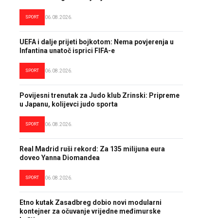
SPORT
06.08.2026.
UEFA i dalje prijeti bojkotom: Nema povjerenja u
Infantina unatoč isprici FIFA-e
SPORT
06.08.2026.
Povijesni trenutak za Judo klub Zrinski: Pripreme
u Japanu, kolijevci judo sporta
SPORT
06.08.2026.
Real Madrid ruši rekord: Za 135 milijuna eura
doveo Yanna Diomandea
SPORT
06.08.2026.
Etno kutak Zasadbreg dobio novi modularni
kontejner za očuvanje vrijedne međimurske