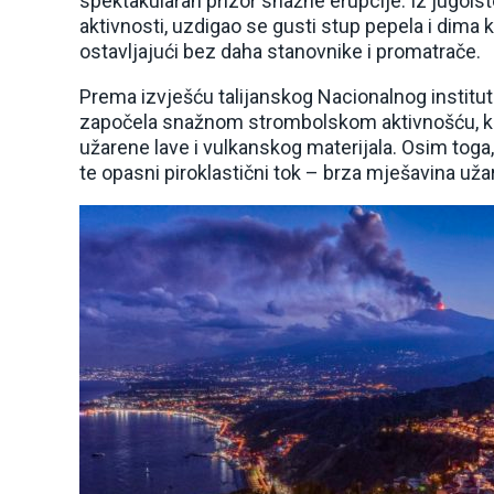
spektakularan prizor snažne erupcije. Iz jugois
aktivnosti, uzdigao se gusti stup pepela i dima 
ostavljajući bez daha stanovnike i promatrače.
Prema izvješću talijanskog Nacionalnog instituta
započela snažnom strombolskom aktivnošću, k
užarene lave i vulkanskog materijala. Osim toga, 
te opasni piroklastični tok – brza mješavina uža