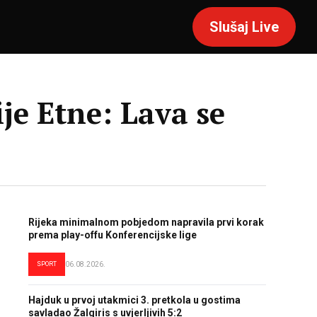
Slušaj Live
je Etne: Lava se
Rijeka minimalnom pobjedom napravila prvi korak
prema play-offu Konferencijske lige
SPORT
06.08.2026.
Hajduk u prvoj utakmici 3. pretkola u gostima
savladao Žalgiris s uvjerljivih 5:2