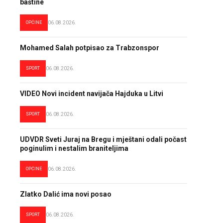
baštine
OPĆINE
06.08.2026.
Mohamed Salah potpisao za Trabzonspor
SPORT
06.08.2026.
VIDEO Novi incident navijača Hajduka u Litvi
SPORT
06.08.2026.
UDVDR Sveti Juraj na Bregu i mještani odali počast
poginulim i nestalim braniteljima
OPĆINE
06.08.2026.
Zlatko Dalić ima novi posao
SPORT
06.08.2026.