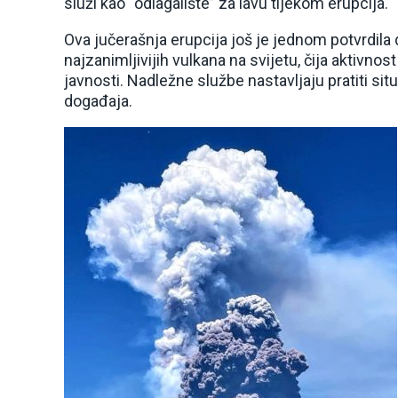
služi kao “odlagalište” za lavu tijekom erupcija.
Ova jučerašnja erupcija još je jednom potvrdila d
najzanimljivijih vulkana na svijetu, čija aktivno
javnosti. Nadležne službe nastavljaju pratiti sit
događaja.