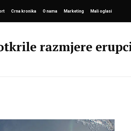
ort
Crna kronika
O nama
Marketing
Mali oglasi
otkrile razmjere erupci