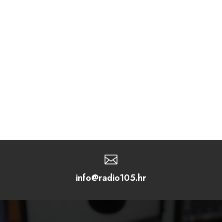

info@radio105.hr