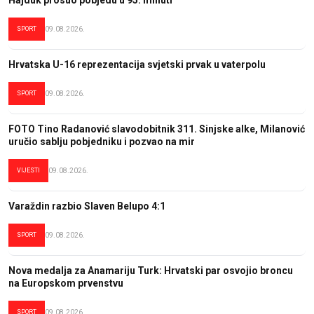
Hajduk prosuo pobjedu u 95. minuti
SPORT
09.08.2026.
Hrvatska U-16 reprezentacija svjetski prvak u vaterpolu
SPORT
09.08.2026.
FOTO Tino Radanović slavodobitnik 311. Sinjske alke, Milanović
uručio sablju pobjedniku i pozvao na mir
VIJESTI
09.08.2026.
Varaždin razbio Slaven Belupo 4:1
SPORT
09.08.2026.
Nova medalja za Anamariju Turk: Hrvatski par osvojio broncu
na Europskom prvenstvu
SPORT
09.08.2026.