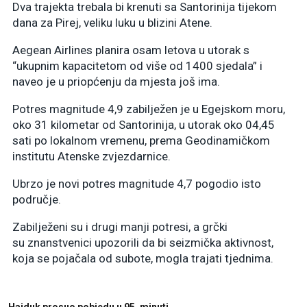
Dva trajekta trebala bi krenuti sa Santorinija tijekom
dana za Pirej, veliku luku u blizini Atene.
Aegean Airlines planira osam letova u utorak s
“ukupnim kapacitetom od više od 1400 sjedala” i
naveo je u priopćenju da mjesta još ima.
Potres magnitude 4,9 zabilježen je u Egejskom moru,
oko 31 kilometar od Santorinija, u utorak oko 04,45
sati po lokalnom vremenu, prema Geodinamičkom
institutu Atenske zvjezdarnice.
Ubrzo je novi potres magnitude 4,7 pogodio isto
područje.
Zabilježeni su i drugi manji potresi, a grčki
su znanstvenici upozorili da bi seizmička aktivnost,
koja se pojačala od subote, mogla trajati tjednima.