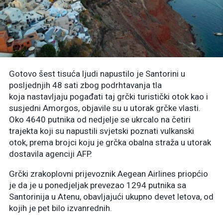
Gotovo šest tisuća ljudi napustilo je Santorini u
posljednjih 48 sati zbog podrhtavanja tla
koja nastavljaju pogađati taj grčki turistički otok kao i
susjedni Amorgos, objavile su u utorak grčke vlasti.
Oko 4640 putnika od nedjelje se ukrcalo na četiri
trajekta koji su napustili svjetski poznati vulkanski
otok, prema brojci koju je grčka obalna straža u utorak
dostavila agenciji AFP.
Grčki zrakoplovni prijevoznik Aegean Airlines priopćio
je da je u ponedjeljak prevezao 1294 putnika sa
Santorinija u Atenu, obavljajući ukupno devet letova, od
kojih je pet bilo izvanrednih.