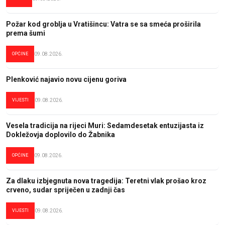
Požar kod groblja u Vratišincu: Vatra se sa smeća proširila
prema šumi
OPĆINE
09.08.2026.
Plenković najavio novu cijenu goriva
VIJESTI
09.08.2026.
Vesela tradicija na rijeci Muri: Sedamdesetak entuzijasta iz
Dokležovja doplovilo do Žabnika
OPĆINE
09.08.2026.
Za dlaku izbjegnuta nova tragedija: Teretni vlak prošao kroz
crveno, sudar spriječen u zadnji čas
VIJESTI
09.08.2026.