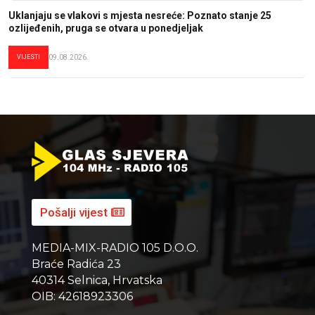
Uklanjaju se vlakovi s mjesta nesreće: Poznato stanje 25
ozlijeđenih, pruga se otvara u ponedjeljak
VIJESTI
09.08.2026.
Pošalji vijest
MEDIA-MIX-RADIO 105 D.O.O.
Braće Radića 23
40314 Selnica, Hrvatska
OIB: 42618923306