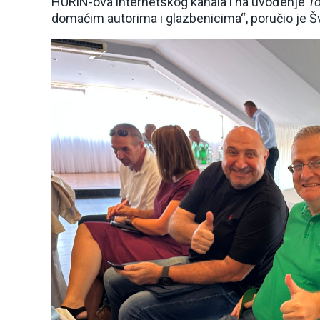
HURiN-ova internetskog kanala i na uvođenje
To
domaćim autorima i glazbenicima“, poručio je Š