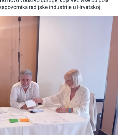
eno novo vodstvo udruge, koja već više od pola
zagovornika radijske industrije u Hrvatskoj.