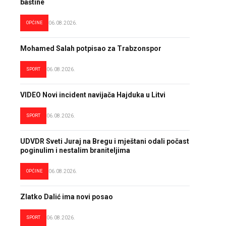
baštine
OPĆINE
06.08.2026.
Mohamed Salah potpisao za Trabzonspor
SPORT
06.08.2026.
VIDEO Novi incident navijača Hajduka u Litvi
SPORT
06.08.2026.
UDVDR Sveti Juraj na Bregu i mještani odali počast
poginulim i nestalim braniteljima
OPĆINE
06.08.2026.
Zlatko Dalić ima novi posao
SPORT
06.08.2026.