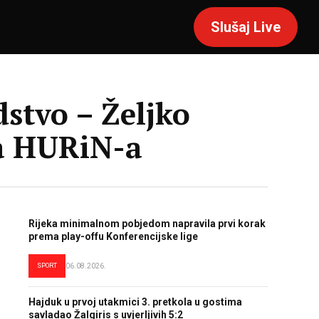
Slušaj Live
dstvo – Željko
a HURiN-a
Rijeka minimalnom pobjedom napravila prvi korak
prema play-offu Konferencijske lige
SPORT
06.08.2026.
Hajduk u prvoj utakmici 3. pretkola u gostima
savladao Žalgiris s uvjerljivih 5:2