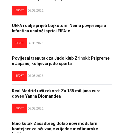
SPORT
06.08.2026.
UEFA i dalje prijeti bojkotom: Nema povjerenja u
Infantina unatoč isprici FIFA-e
SPORT
06.08.2026.
Povijesni trenutak za Judo klub Zrinski: Pripreme
u Japanu, kolijevci judo sporta
SPORT
06.08.2026.
Real Madrid ruši rekord: Za 135 milijuna eura
doveo Yanna Diomandea
SPORT
06.08.2026.
Etno kutak Zasadbreg dobio novi modularni
kontejner za očuvanje vrijedne međimurske