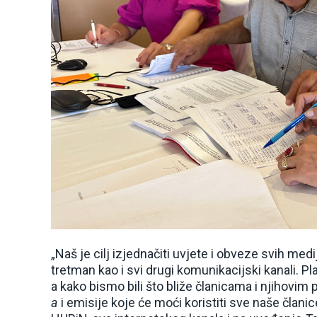
„Naš je cilj izjednačiti uvjete i obveze svih medi
tretman kao i svi drugi komunikacijski kanali. P
a kako bismo bili što bliže članicama i njihov
a
i emisije koje će moći koristiti sve naše člani