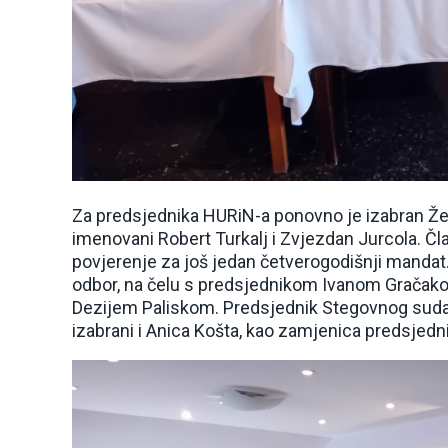
Za predsjednika HURiN-a ponovno je izabran Že
imenovani Robert Turkalj i Zvjezdan Jurcola. Č
povjerenje za još jedan četverogodišnji mandat.
odbor, na čelu s predsjednikom Ivanom Grača
Dezijem Paliskom. Predsjednik Stegovnog suda p
izabrani i Anica Košta, kao zamjenica predsjedni