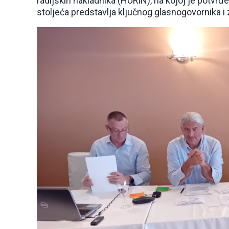
radijskih nakladnika (HURiN), na kojoj je potvrđ
stoljeća predstavlja ključnog glasnogovornika i 