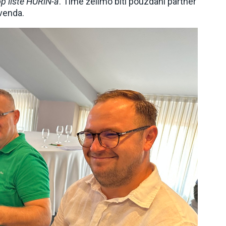
p liste HURiN-a
. Time želimo biti pouzdani partner
venda.