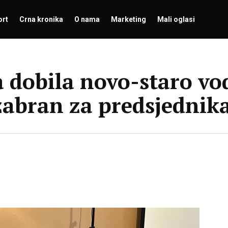
ort
Crna kronika
O nama
Marketing
Mali oglasi
a dobila novo-staro vo
zabran za predsjednik