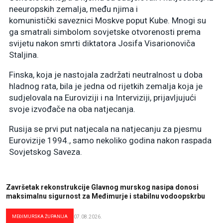
neeuropskih zemalja, među njima i
komunistički saveznici Moskve poput Kube. Mnogi su
ga smatrali simbolom sovjetske otvorenosti prema
svijetu nakon smrti diktatora Josifa Visarionoviča
Staljina.
Finska, koja je nastojala zadržati neutralnost u doba
hladnog rata, bila je jedna od rijetkih zemalja koja je
sudjelovala na Euroviziji i na Interviziji, prijavljujući
svoje izvođače na oba natjecanja.
Rusija se prvi put natjecala na natjecanju za pjesmu
Eurovizije 1994., samo nekoliko godina nakon raspada
Sovjetskog Saveza.
Završetak rekonstrukcije Glavnog murskog nasipa donosi
maksimalnu sigurnost za Međimurje i stabilnu vodoopskrbu
MEĐIMURSKA ŽUPANIJA
07.08.2026.