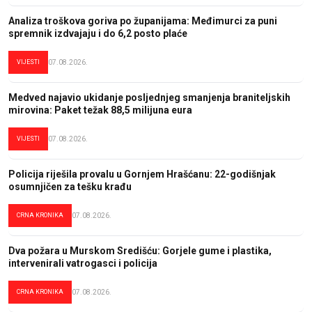
Analiza troškova goriva po županijama: Međimurci za puni
spremnik izdvajaju i do 6,2 posto plaće
VIJESTI
07.08.2026.
Medved najavio ukidanje posljednjeg smanjenja braniteljskih
mirovina: Paket težak 88,5 milijuna eura
VIJESTI
07.08.2026.
Policija riješila provalu u Gornjem Hrašćanu: 22-godišnjak
osumnjičen za tešku krađu
CRNA KRONIKA
07.08.2026.
Dva požara u Murskom Središću: Gorjele gume i plastika,
intervenirali vatrogasci i policija
CRNA KRONIKA
07.08.2026.