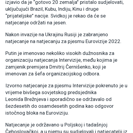
izjavio da je “gotovo 20 zemalja” pristalo sudjelovati,
uključujući Brazil, Kubu, Indiju, Kinu i druge
“prijateljske” nacije. Svidkoj je rekao da će se
natjecanje održati na jesen.
Nakon invazije na Ukrajinu Rusiji je zabranjeno
natjecanje na natjecanju za pjesmu Eurovizije 2022.
Putin je imenovao nekoliko visokih dužnosnika za
organizaciju natjecanja Intervizije, među kojima je
zamjenik premijera Dmitrij Černišenko, koji je
imenovan za šefa organizacijskog odbora.
Izvorno natjecanje za pjesmu Intervizije pokrenuto je u
vrijeme bivšega sovjetskog predsjednika
Leonida Brežnjeva i sporadično se održavalo od
šezdesetih do osamdesetih godina kao odgovor
istočnog bloka na Euroviziju.
Natjecanje je održavano u Poljskoj i tadašnjoj
Čehoslovačkoj, a u njemu su sudjelovali i natjecatelji iz