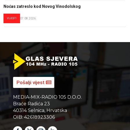
Noćas zatreslo kod Novog Vinodolskog
VIJESTI
07.08.2026.
Pošalji vijest
MEDIA-MIX-RADIO 105 D.O.O.
Braće Radića 23
40314 Selnica, Hrvatska
OIB: 42618923306