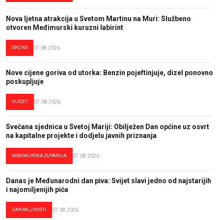
Nova ljetna atrakcija u Svetom Martinu na Muri: Službeno
otvoren Međimurski kuruzni labirint
OPĆINE
07.08.2026.
Nove cijene goriva od utorka: Benzin pojeftinjuje, dizel ponovno
poskupljuje
VIJESTI
07.08.2026.
Svečana sjednica u Svetoj Mariji: Obilježen Dan općine uz osvrt
na kapitalne projekte i dodjelu javnih priznanja
MEĐIMURSKA ŽUPANIJA
07.08.2026.
Danas je Međunarodni dan piva: Svijet slavi jedno od najstarijih
i najomiljenijih pića
ZANIMLJIVOSTI
07.08.2026.