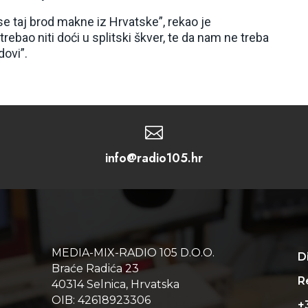
e taj brod makne iz Hrvatske”, rekao je
rebao niti doći u splitski škver, te da nam ne treba
ovi”.

info@radio105.hr
MEDIA-MIX-RADIO 105 D.O.O.
D
Braće Radića 23
Re
40314 Selnica, Hrvatska
OIB: 42618923306
+