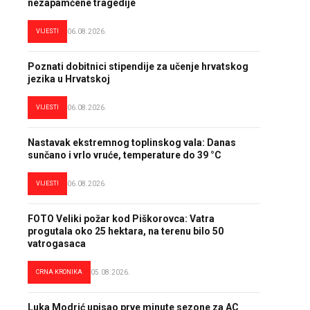
nezapamćene tragedije
VIJESTI
06.08.2026.
Poznati dobitnici stipendije za učenje hrvatskog
jezika u Hrvatskoj
VIJESTI
06.08.2026.
Nastavak ekstremnog toplinskog vala: Danas
sunčano i vrlo vruće, temperature do 39 °C
VIJESTI
06.08.2026.
FOTO Veliki požar kod Piškorovca: Vatra
progutala oko 25 hektara, na terenu bilo 50
vatrogasaca
CRNA KRONIKA
05.08.2026.
Luka Modrić upisao prve minute sezone za AC