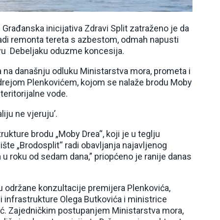
 Građanska inicijativa Zdravi Split zatraženo je da
u radi remonta tereta s azbestom, odmah napusti
avu Debeljaku oduzme koncesija.
ila na današnju odluku Ministarstva mora, prometa i
ndrejom Plenkovićem, kojom se nalaže brodu Moby
eritorijalne vode.
liju ne vjeruju’.
ukture brodu „Moby Drea“, koji je u teglju
te „Brodosplit“ radi obavljanja najavljenog
 u roku od sedam dana,” priopćeno je ranije danas
u održane konzultacije premijera Plenkovića,
 infrastrukture Olega Butkovića i ministrice
ović. Zajedničkim postupanjem Ministarstva mora,