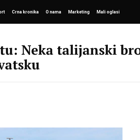
ort
Crna kronika
O nama
Marketing
Mali oglasi
itu: Neka talijanski b
vatsku