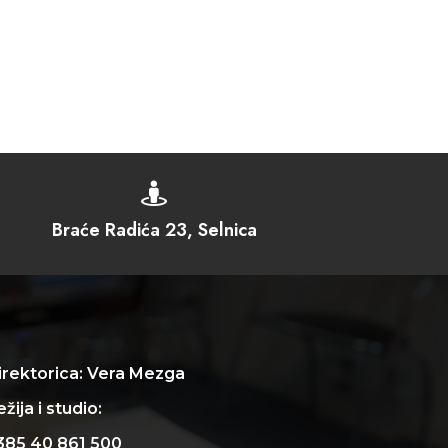

Braće Radića 23, Selnica
irektorica: Vera Mezga
žija i studio:
385 40 861 500