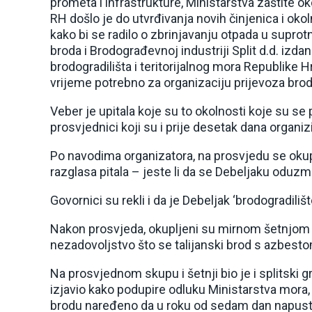
prometa i infrastrukture, Ministarstva zaštite ok
RH došlo je do utvrđivanja novih činjenica i oko
kako bi se radilo o zbrinjavanju otpada u suprot
broda i Brodograđevnoj industriji Split d.d. izd
brodogradilišta i teritorijalnog mora Republike 
vrijeme potrebno za organizaciju prijevoza broda
Veber je upitala koje su to okolnosti koje su se 
prosvjednici koji su i prije desetak dana organiz
Po navodima organizatora, na prosvjedu se okupi
razglasa pitala – jeste li da se Debeljaku oduzm
Govornici su rekli i da je Debeljak ‘brodogradiliš
Nakon prosvjeda, okupljeni su mirnom šetnjom Ri
nezadovoljstvo što se talijanski brod s azbestom
Na prosvjednom skupu i šetnji bio je i splitski
izjavio kako podupire odluku Ministarstva mora,
brodu naređeno da u roku od sedam dan napusti 