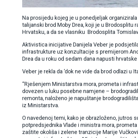
Na prosijedu kojeg je u ponedjeljak organizirala
talijanski brod Moby Drea, koji je u Brodosplit
Hrvatsku, a da se vlasniku Brodosplita Tomisl
Aktivistica inicijative Danijela Veber je podsjet
infrastrukture uz konzultacije s premijerom A
Drea da u roku od sedam dana napusti hrvatske t
Veber je rekla da ‘dok ne vide da brod odlazi u Ita
“Rješenjem Ministarstva mora, prometa i infrastr
dovezen u luku posebne namjene – brodogradiliš
remonta, naloženo je napuštanje brodogradilišta
iz Ministarstva.
O navedenoj temi, kako je obrazloženo, jutros s
potpredsjednika Vlade i ministra mora, prometa i
zaštite okoliša i zelene tranzicije Marije Vučk