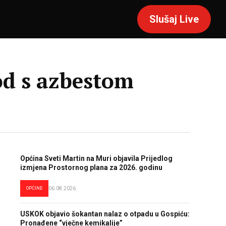
Slušaj Live
rod s azbestom
Općina Sveti Martin na Muri objavila Prijedlog
izmjena Prostornog plana za 2026. godinu
OPĆINE
06.08.2026.
USKOK objavio šokantan nalaz o otpadu u Gospiću:
Pronađene “vječne kemikalije”