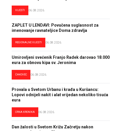
VIJESTI
06.08.2026.
ZAPLET U LENDAVI: Povučena suglasnost za
imenovanje ravnateljice Doma zdravlja
REGIONALNE VIJESTI
06.08.2026.
Umirovljeni svećenik Franjo Radek darovao 18.000
eura za obnovu kipa sv. Jeronima
ČAKOVEC
06.08.2026.
Provala u Svetom Urbanu i krađa u Kuršancu:
Lopovi odnijeli nakit i alat vrijedan nekoliko tisuća
eura
CRNA KRONIKA
06.08.2026.
Dan žalosti u Svetom Križu Začretju nakon