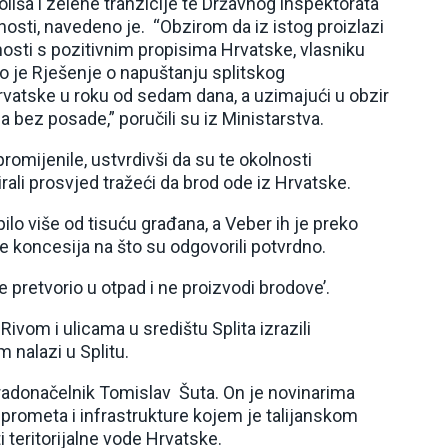
oliša i zelene tranzicije te Državnog inspektorata
lnosti, navedeno je. “Obzirom da iz istog proizlazi
nosti s pozitivnim propisima Hrvatske, vlasniku
ano je Rješenje o napuštanju splitskog
Hrvatske u roku od sedam dana, a uzimajući u obzir
 bez posade,” poručili su iz Ministarstva.
promijenile, ustvrdivši da su te okolnosti
irali prosvjed tražeći da brod ode iz Hrvatske.
lo više od tisuću građana, a Veber ih je preko
e koncesija na što su odgovorili potvrdno.
te pretvorio u otpad i ne proizvodi brodove’.
vom i ulicama u središtu Splita izrazili
 nalazi u Splitu.
 gradonačelnik Tomislav Šuta. On je novinarima
 prometa i infrastrukture kojem je talijanskom
teritorijalne vode Hrvatske.