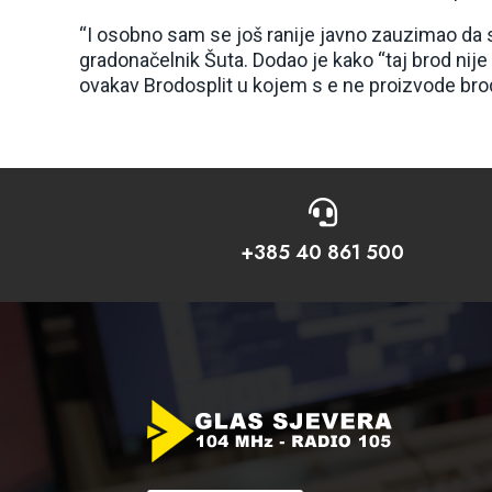
“I osobno sam se još ranije javno zauzimao da s
gradonačelnik Šuta. Dodao je kako “taj brod nije t
ovakav Brodosplit u kojem s e ne proizvode brod

+385 40 861 500