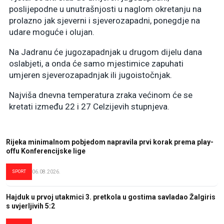
poslijepodne u unutrašnjosti u naglom okretanju na
prolazno jak sjeverni i sjeverozapadni, ponegdje na
udare moguće i olujan.
Na Jadranu će jugozapadnjak u drugom dijelu dana
oslabjeti, a onda će samo mjestimice zapuhati
umjeren sjeverozapadnjak ili jugoistočnjak.
Najviša dnevna temperatura zraka većinom će se
kretati između 22 i 27 Celzijevih stupnjeva.
Rijeka minimalnom pobjedom napravila prvi korak prema play-
offu Konferencijske lige
SPORT
06.08.2026.
Hajduk u prvoj utakmici 3. pretkola u gostima savladao Žalgiris
s uvjerljivih 5:2