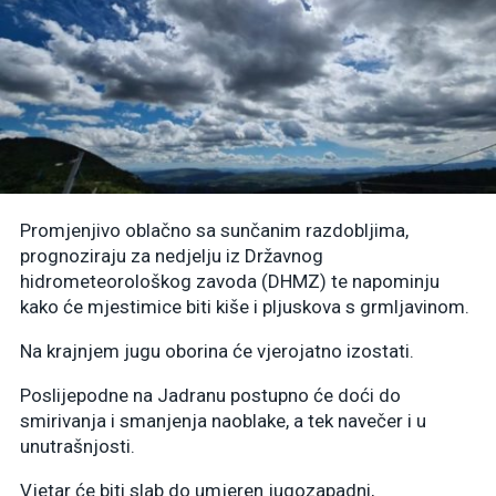
Promjenjivo oblačno sa sunčanim razdobljima,
prognoziraju za nedjelju iz Državnog
hidrometeorološkog zavoda (DHMZ) te napominju
kako će mjestimice biti kiše i pljuskova s grmljavinom.
Na krajnjem jugu oborina će vjerojatno izostati.
Poslijepodne na Jadranu postupno će doći do
smirivanja i smanjenja naoblake, a tek navečer i u
unutrašnjosti.
Vjetar će biti slab do umjeren jugozapadni,