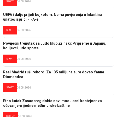
SPORT
06.08.2026.
UEFA i dalje prijeti bojkotom: Nema povjerenja u Infantina
unatoč isprici FIFA-e
SPORT
06.08.2026.
Povijesni trenutak za Judo klub Zrinski: Pripreme u Japanu,
kolijevci judo sporta
SPORT
06.08.2026.
Real Madrid ruši rekord: Za 135 milijuna eura doveo Yanna
Diomandea
SPORT
06.08.2026.
Etno kutak Zasadbreg dobio novi modularni kontejner za
očuvanje vrijedne međimurske baštine
OPĆINE
06.08.2026.