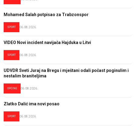
Mohamed Salah potpisao za Trabzonspor
SPORT
06.08.2026.
VIDEO Novi incident navijača Hajduka u Litvi
SPORT
06.08.2026.
UDVDR Sveti Juraj na Bregu i mještani odali počast poginulim i
nestalim braniteljima
OPĆINE
06.08.2026.
Zlatko Dalić ima novi posao
SPORT
06.08.2026.