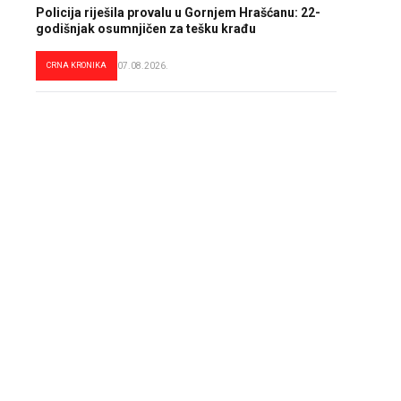
Policija riješila provalu u Gornjem Hrašćanu: 22-
godišnjak osumnjičen za tešku krađu
CRNA KRONIKA
07.08.2026.