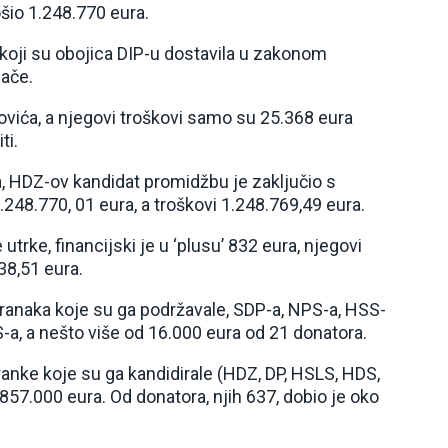
ošio 1.248.770 eura.
i koji su obojica DIP-u dostavila u zakonom
jače.
novića, a njegovi troškovi samo su 25.368 eura
ti.
a, HDZ-ov kandidat promidžbu je zaključio s
.248.770, 01 eura, a troškovi 1.248.769,49 eura.
 utrke, financijski je u ‘plusu’ 832 eura, njegovi
38,51 eura.
tranaka koje su ga podržavale, SDP-a, NPS-a, HSS-
S-a, a nešto više od 16.000 eura od 21 donatora.
ranke koje su ga kandidirale (HDZ, DP, HSLS, HDS,
857.000 eura. Od donatora, njih 637, dobio je oko