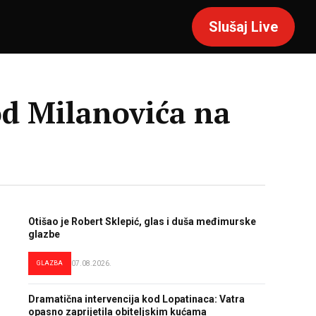
Slušaj Live
 od Milanovića na
Otišao je Robert Sklepić, glas i duša međimurske
glazbe
GLAZBA
07.08.2026.
Dramatična intervencija kod Lopatinaca: Vatra
opasno zaprijetila obiteljskim kućama