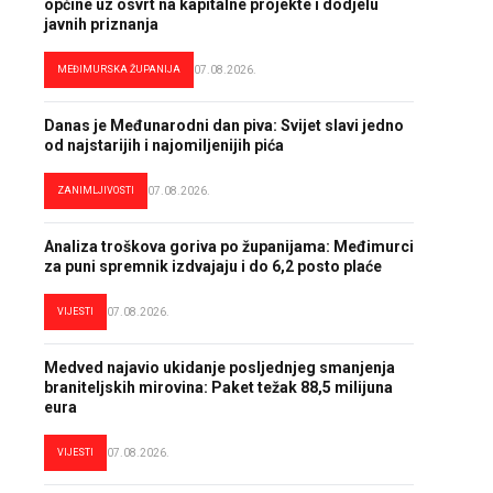
općine uz osvrt na kapitalne projekte i dodjelu
javnih priznanja
MEĐIMURSKA ŽUPANIJA
07.08.2026.
Danas je Međunarodni dan piva: Svijet slavi jedno
od najstarijih i najomiljenijih pića
ZANIMLJIVOSTI
07.08.2026.
Analiza troškova goriva po županijama: Međimurci
za puni spremnik izdvajaju i do 6,2 posto plaće
VIJESTI
07.08.2026.
Medved najavio ukidanje posljednjeg smanjenja
braniteljskih mirovina: Paket težak 88,5 milijuna
eura
VIJESTI
07.08.2026.