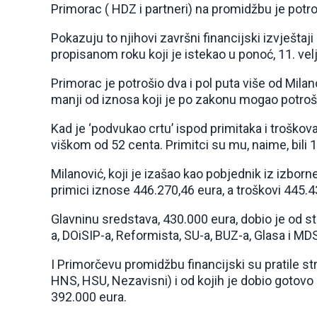
Primorac ( HDZ i partneri) na promidžbu je potr
Pokazuju to njihovi završni financijski izvještaj
propisanom roku koji je istekao u ponoć, 11. vel
Primorac je potrošio dva i pol puta više od Mila
manji od iznosa koji je po zakonu mogao potroši
Kad je ‘podvukao crtu’ ispod primitaka i troškov
viškom od 52 centa. Primitci su mu, naime, bili 1
Milanović, koji je izašao kao pobjednik iz izborne
primici iznose 446.270,46 eura, a troškovi 445.4
Glavninu sredstava, 430.000 eura, dobio je od s
a, DOiSIP-a, Reformista, SU-a, BUZ-a, Glasa i MD
I Primorčevu promidžbu financijski su pratile st
HNS, HSU, Nezavisni) i od kojih je dobio gotovo 
392.000 eura.