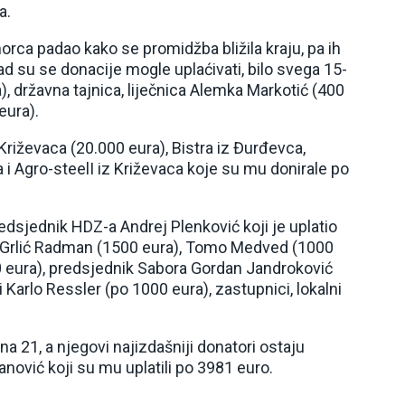
a.
morca padao kako se promidžba bližila kraju, pa ih
 kad su se donacije mogle uplaćivati, bilo svega 15-
), državna tajnica, liječnica Alemka Markotić (400
eura).
 Križevaca (20.000 eura), Bistra iz Đurđevca,
a i Agro-steelI iz Križevaca koje su mu donirale po
edsjednik HDZ-a Andrej Plenković koji je uplatio
n Grlić Radman (1500 eura), Tomo Medved (1000
00 eura), predsjednik Sabora Gordan Jandroković
Karlo Ressler (po 1000 eura), zastupnici, lokalni
na 21, a njegovi najizdašniji donatori ostaju
anović koji su mu uplatili po 3981 euro.