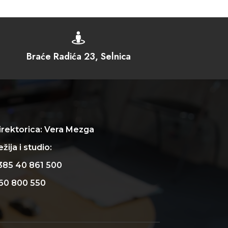

Braće Radića 23, Selnica
irektorica: Vera Mezga
žija i studio:
385 40 861 500
60 800 550