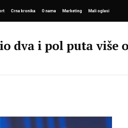
ort
Crna kronika
O nama
Marketing
Mali oglasi
io dva i pol puta više