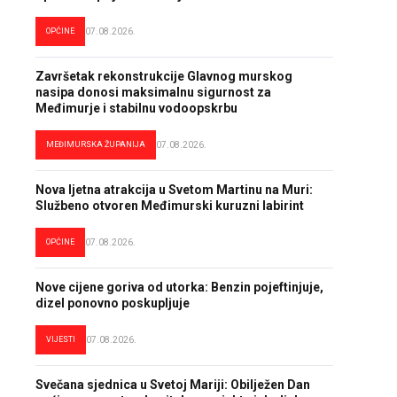
OPĆINE
07.08.2026.
Završetak rekonstrukcije Glavnog murskog
nasipa donosi maksimalnu sigurnost za
Međimurje i stabilnu vodoopskrbu
MEĐIMURSKA ŽUPANIJA
07.08.2026.
Nova ljetna atrakcija u Svetom Martinu na Muri:
Službeno otvoren Međimurski kuruzni labirint
OPĆINE
07.08.2026.
Nove cijene goriva od utorka: Benzin pojeftinjuje,
dizel ponovno poskupljuje
VIJESTI
07.08.2026.
Svečana sjednica u Svetoj Mariji: Obilježen Dan