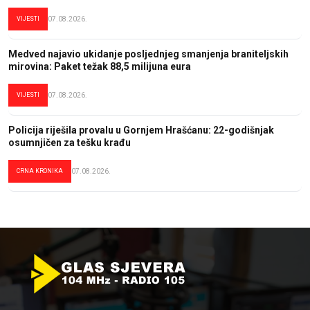
VIJESTI
07.08.2026.
Medved najavio ukidanje posljednjeg smanjenja braniteljskih
mirovina: Paket težak 88,5 milijuna eura
VIJESTI
07.08.2026.
Policija riješila provalu u Gornjem Hrašćanu: 22-godišnjak
osumnjičen za tešku krađu
CRNA KRONIKA
07.08.2026.