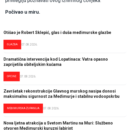
privilegiju poznavati ovog iznimnog čovjeka.
Počivao u miru.
Otišao je Robert Sklepić, glas i duša međimurske glazbe
GLAZBA
07.08.2026.
Dramatična intervencija kod Lopatinaca: Vatra opasno
zaprijetila obiteljskim kućama
OPĆINE
07.08.2026.
Završetak rekonstrukcije Glavnog murskog nasipa donosi
maksimalnu sigurnost za Međimurje i stabilnu vodoopskrbu
MEĐIMURSKA ŽUPANIJA
07.08.2026.
Nova ljetna atrakcija u Svetom Martinu na Muri: Službeno
otvoren Međimurski kuruzni labirint