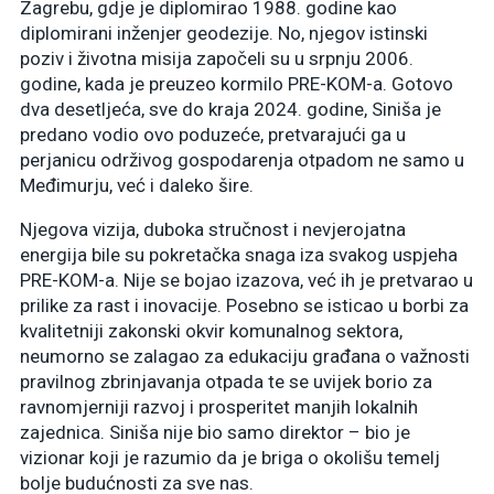
Zagrebu, gdje je diplomirao 1988. godine kao
diplomirani inženjer geodezije. No, njegov istinski
poziv i životna misija započeli su u srpnju 2006.
godine, kada je preuzeo kormilo PRE-KOM-a. Gotovo
dva desetljeća, sve do kraja 2024. godine, Siniša je
predano vodio ovo poduzeće, pretvarajući ga u
perjanicu održivog gospodarenja otpadom ne samo u
Međimurju, već i daleko šire.
Njegova vizija, duboka stručnost i nevjerojatna
energija bile su pokretačka snaga iza svakog uspjeha
PRE-KOM-a. Nije se bojao izazova, već ih je pretvarao u
prilike za rast i inovacije. Posebno se isticao u borbi za
kvalitetniji zakonski okvir komunalnog sektora,
neumorno se zalagao za edukaciju građana o važnosti
pravilnog zbrinjavanja otpada te se uvijek borio za
ravnomjerniji razvoj i prosperitet manjih lokalnih
zajednica. Siniša nije bio samo direktor – bio je
vizionar koji je razumio da je briga o okolišu temelj
bolje budućnosti za sve nas.