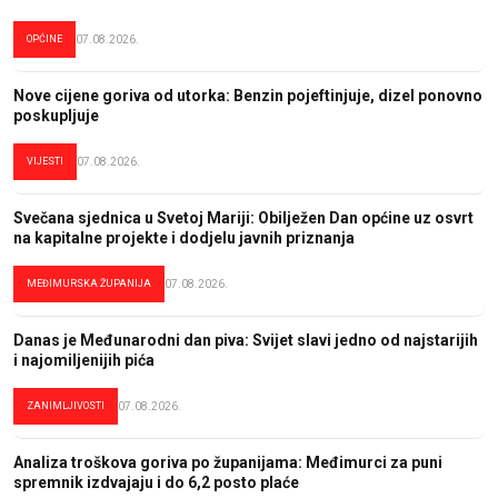
OPĆINE
07.08.2026.
Nove cijene goriva od utorka: Benzin pojeftinjuje, dizel ponovno
poskupljuje
VIJESTI
07.08.2026.
Svečana sjednica u Svetoj Mariji: Obilježen Dan općine uz osvrt
na kapitalne projekte i dodjelu javnih priznanja
MEĐIMURSKA ŽUPANIJA
07.08.2026.
Danas je Međunarodni dan piva: Svijet slavi jedno od najstarijih
i najomiljenijih pića
ZANIMLJIVOSTI
07.08.2026.
Analiza troškova goriva po županijama: Međimurci za puni
spremnik izdvajaju i do 6,2 posto plaće