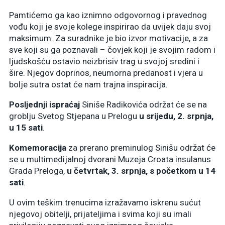
Pamtićemo ga kao iznimno odgovornog i pravednog
vođu koji je svoje kolege inspirirao da uvijek daju svoj
maksimum. Za suradnike je bio izvor motivacije, a za
sve koji su ga poznavali – čovjek koji je svojim radom i
ljudskošću ostavio neizbrisiv trag u svojoj sredini i
šire. Njegov doprinos, neumorna predanost i vjera u
bolje sutra ostat će nam trajna inspiracija.
Posljednji ispraćaj
Siniše Radikovića održat će se na
groblju Svetog Stjepana u Prelogu
u srijedu, 2. srpnja,
u 15 sati
.
Komemoracija
za prerano preminulog Sinišu održat će
se u multimedijalnoj dvorani Muzeja Croata insulanus
Grada Preloga,
u četvrtak, 3. srpnja, s početkom u 14
sati
.
U ovim teškim trenucima izražavamo iskrenu sućut
njegovoj obitelji, prijateljima i svima koji su imali