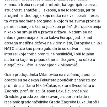
znanosti treba razvijati metode, kategorijalni aparat,
stručnost, znatiželju i skepsu, a ne ideologiju, jer ta
arogantna ideologija koju netko naziva liberalni teror,
ta vrsta nadmene arogancije kojom se svima prodaje
pamet i znanje, užasno je skupa priča“. „Europska unija
nikako ne smije ići u pravcu države. Nadam se da
mlada generacija zna za kakvu Europu jest. Iznad
dosega matične države ne vidim ništa, Europska unija i
NATO služe kao pomagalo da bi se ostvarili naši
interesi koje treba braniti, ne nasilnički, i biti lojalan
sistemu kojemu pripadaš jer si dragovoljno ušao u
njega“, zaključio je predsjednik Milanović.
Osim predsjednika Milanovića na svečanoj sjednici
obratili su se dekan Fakulteta političkih znanosti izv.
prof. dr. sc. Dario Nikić-Čakar, rektora Sveučilišta u
Zagrebu prof. dr. sc. Stjepan Lakušić, pročelnik
Gradskog ureda za obrazovanje, sport i mlade i
izaslanik gradonačelnika Grada Zagreba Luka Juroš i