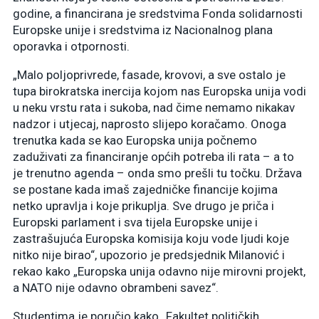
godine, a financirana je sredstvima Fonda solidarnosti
Europske unije i sredstvima iz Nacionalnog plana
oporavka i otpornosti.
„Malo poljoprivrede, fasade, krovovi, a sve ostalo je
tupa birokratska inercija kojom nas Europska unija vodi
u neku vrstu rata i sukoba, nad čime nemamo nikakav
nadzor i utjecaj, naprosto slijepo koračamo. Onoga
trenutka kada se kao Europska unija počnemo
zaduživati za financiranje općih potreba ili rata – a to
je trenutno agenda – onda smo prešli tu točku. Država
se postane kada imaš zajedničke financije kojima
netko upravlja i koje prikuplja. Sve drugo je priča i
Europski parlament i sva tijela Europske unije i
zastrašujuća Europska komisija koju vode ljudi koje
nitko nije birao“, upozorio je predsjednik Milanović i
rekao kako „Europska unija odavno nije mirovni projekt,
a NATO nije odavno obrambeni savez“.
Studentima je poručio kako „Fakultet političkih