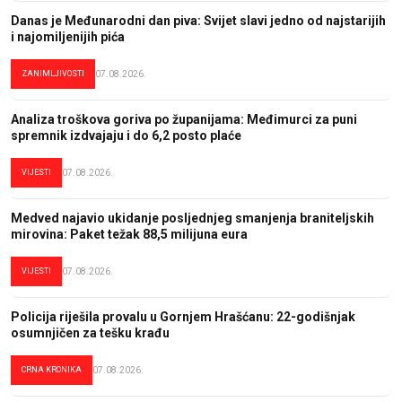
Danas je Međunarodni dan piva: Svijet slavi jedno od najstarijih
i najomiljenijih pića
ZANIMLJIVOSTI
07.08.2026.
Analiza troškova goriva po županijama: Međimurci za puni
spremnik izdvajaju i do 6,2 posto plaće
VIJESTI
07.08.2026.
Medved najavio ukidanje posljednjeg smanjenja braniteljskih
mirovina: Paket težak 88,5 milijuna eura
VIJESTI
07.08.2026.
Policija riješila provalu u Gornjem Hrašćanu: 22-godišnjak
osumnjičen za tešku krađu
CRNA KRONIKA
07.08.2026.