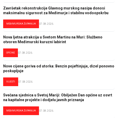
Završetak rekonstrukcije Glavnog murskog nasipa donosi
maksimalnu sigurnost za Međimurje i stabilnu vodoopskrbu
MEĐIMURSKA ŽUPANIJA
07.08.2026.
Nova ljetna atrakcija u Svetom Martinu na Muri: Službeno
otvoren Međimurski kuruzni labirint
OPĆINE
07.08.2026.
Nove cijene goriva od utorka: Benzin pojeftinjuje, dizel ponovno
poskupljuje
VIJESTI
07.08.2026.
Svečana sjednica u Svetoj Mariji: Obilježen Dan općine uz osvrt
na kapitalne projekte i dodjelu javnih priznanja
MEĐIMURSKA ŽUPANIJA
07.08.2026.