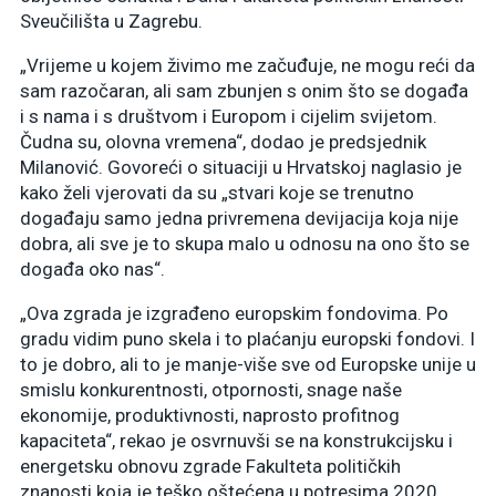
Sveučilišta u Zagrebu.
„Vrijeme u kojem živimo me začuđuje, ne mogu reći da
sam razočaran, ali sam zbunjen s onim što se događa
i s nama i s društvom i Europom i cijelim svijetom.
Čudna su, olovna vremena“, dodao je predsjednik
Milanović. Govoreći o situaciji u Hrvatskoj naglasio je
kako želi vjerovati da su „stvari koje se trenutno
događaju samo jedna privremena devijacija koja nije
dobra, ali sve je to skupa malo u odnosu na ono što se
događa oko nas“.
„Ova zgrada je izgrađeno europskim fondovima. Po
gradu vidim puno skela i to plaćanju europski fondovi. I
to je dobro, ali to je manje-više sve od Europske unije u
smislu konkurentnosti, otpornosti, snage naše
ekonomije, produktivnosti, naprosto profitnog
kapaciteta“, rekao je osvrnuvši se na konstrukcijsku i
energetsku obnovu zgrade Fakulteta političkih
znanosti koja je teško oštećena u potresima 2020.