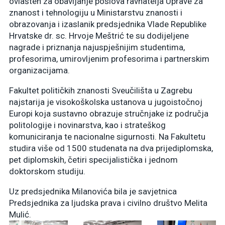
ovlašten za obavljanje poslova ravnatelja Uprave za
znanost i tehnologiju u Ministarstvu znanosti i
obrazovanja i izaslanik predsjednika Vlade Republike
Hrvatske dr. sc. Hrvoje Meštrić te su dodijeljene
nagrade i priznanja najuspješnijim studentima,
profesorima, umirovljenim profesorima i partnerskim
organizacijama.
Fakultet političkih znanosti Sveučilišta u Zagrebu
najstarija je visokoškolska ustanova u jugoistočnoj
Europi koja sustavno obrazuje stručnjake iz područja
politologije i novinarstva, kao i strateškog
komuniciranja te nacionalne sigurnosti. Na Fakultetu
studira više od 1500 studenata na dva prijediplomska,
pet diplomskih, četiri specijalistička i jednom
doktorskom studiju.
Uz predsjednika Milanovića bila je savjetnica
Predsjednika za ljudska prava i civilno društvo Melita
Mulić.