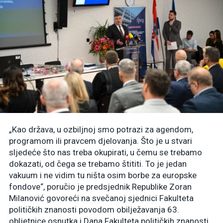
„Kao država, u ozbiljnoj smo potrazi za agendom,
programom ili pravcem djelovanja. Što je u stvari
sljedeće što nas treba okupirati, u čemu se trebamo
dokazati, od čega se trebamo štititi. To je jedan
vakuum i ne vidim tu ništa osim borbe za europske
fondove“, poručio je predsjednik Republike Zoran
Milanović govoreći na svečanoj sjednici Fakulteta
političkih znanosti povodom obilježavanja 63.
obljetnice osnutka i Dana Fakulteta političkih znanosti