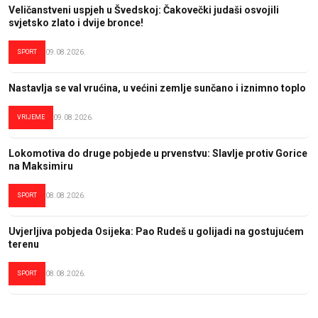
Veličanstveni uspjeh u Švedskoj: Čakovečki judaši osvojili
svjetsko zlato i dvije bronce!
SPORT
09.08.2026.
Nastavlja se val vrućina, u većini zemlje sunčano i iznimno toplo
VRIJEME
09.08.2026.
Lokomotiva do druge pobjede u prvenstvu: Slavlje protiv Gorice
na Maksimiru
SPORT
08.08.2026.
Uvjerljiva pobjeda Osijeka: Pao Rudeš u golijadi na gostujućem
terenu
SPORT
08.08.2026.