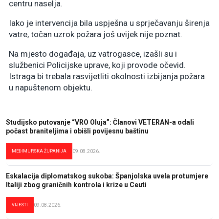
centru naselja.
Iako je intervencija bila uspješna u sprječavanju širenja
vatre, točan uzrok požara još uvijek nije poznat.
Na mjesto događaja, uz vatrogasce, izašli su i
službenici Policijske uprave, koji provode očevid.
Istraga bi trebala rasvijetliti okolnosti izbijanja požara
u napuštenom objektu.
Studijsko putovanje “VRO Oluja”: Članovi VETERAN-a odali
počast braniteljima i obišli povijesnu baštinu
MEĐIMURSKA ŽUPANIJA
09.08.2026.
Eskalacija diplomatskog sukoba: Španjolska uvela protumjere
Italiji zbog graničnih kontrola i krize u Ceuti
VIJESTI
09.08.2026.