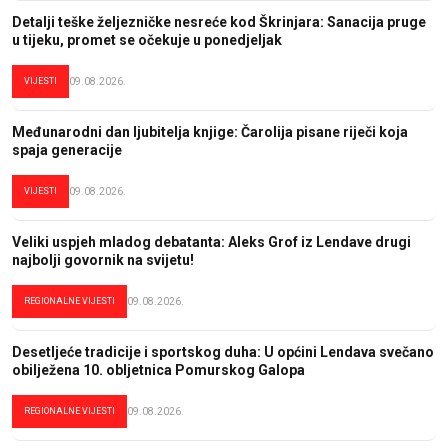
Detalji teške željezničke nesreće kod Škrinjara: Sanacija pruge
u tijeku, promet se očekuje u ponedjeljak
VIJESTI
09.08.2026.
Međunarodni dan ljubitelja knjige: Čarolija pisane riječi koja
spaja generacije
VIJESTI
09.08.2026.
Veliki uspjeh mladog debatanta: Aleks Grof iz Lendave drugi
najbolji govornik na svijetu!
REGIONALNE VIJESTI
09.08.2026.
Desetljeće tradicije i sportskog duha: U općini Lendava svečano
obilježena 10. obljetnica Pomurskog Galopa
REGIONALNE VIJESTI
09.08.2026.